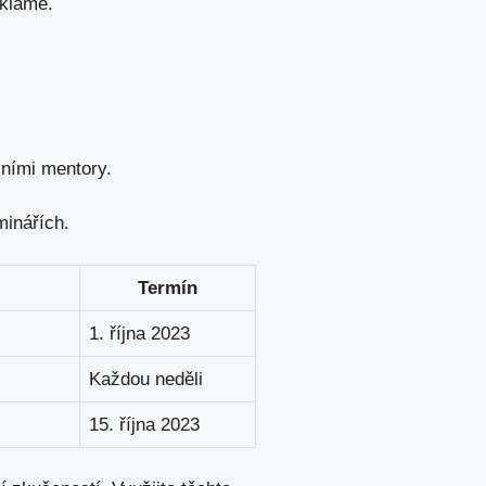
zklame.
lními mentory.
minářích.
Termín
1. října 2023
Každou neděli
15. října 2023