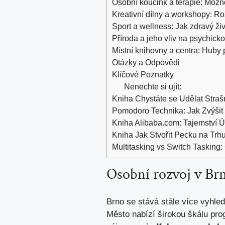
Osobní koučink a terapie: Možno
Kreativní dílny a workshopy: Ro
Sport a wellness: Jak zdravý živ
Příroda a jeho vliv na psychick
Místní knihovny a centra: Huby pr
Otázky a Odpovědi
Klíčové Poznatky
Nenechte si ujít:
Kniha Chystáte se Udělat Str
Pomodoro Technika: Jak Zvýšit P
Kniha Alibaba.com: Tajemství Ú
Kniha Jak Stvořit Pecku na Trh
Multitasking vs Switch Tasking
Osobní rozvoj v Brn
Brno se stává stále více vyhl
Město nabízí širokou škálu prog