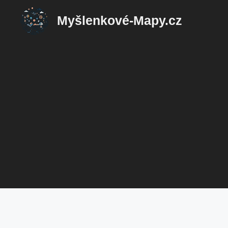
Přeskočit
Myšlenkové-Mapy.cz
na
obsah