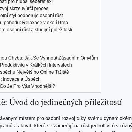
sti pro hlubší sebereflexi
zvoj skrze tvůrčí proces
otní styl podporuje osobní růst
ou pohodu: Relaxace v okolí Brna
o osobní růst a studijní příležitosti
ašnou Chybu: Jak Se Vyhnout Zásadním Omylům
roduktivitu v Krátkých Intervalech
spěchu Největšího Online Tržiště
u: Inovace a Úspěch
: Co Je Pro Vás Vhodnější?
ě: Úvod do jedinečných příležitostí
edávaným místem pro osobní rozvoj díky svému dynamickému
ramů a aktivit, které se zaměřují na růst jednotlivců v růz