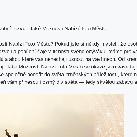
sobní rozvoj: Jaké Možnosti Nabízí Toto Město
sti Nabízí Toto Město? Pokud jste si někdy mysleli, že oso
zvoji a popíjení čaje v tichosti svého obýváku, máme pro v
 a akcí, které vás nenechají usnout na vavřínech. Od krea
j: Jaké Možnosti Nabízí Toto Město se ukáže jako vaše taj
společně ponořit do světa brněnských příležitostí, které 
veň vám přinesou i osmý div světa — tedy skvělou zábavu a 