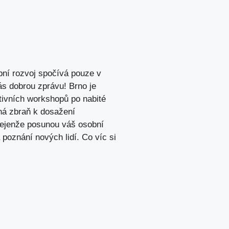
bní rozvoj spočívá pouze v
ás dobrou zprávu! Brno je
tivních workshopů po nabité
ná zbraň k dosažení
nejenže posunou váš osobní
poznání nových lidí. Co víc si