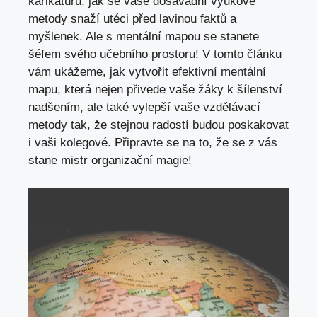
karikaturu, jak se vaše dosavadní výukové
metody snaží utéci před lavinou faktů a
myšlenek. Ale s mentální mapou se stanete
šéfem svého učebního prostoru! V tomto článku
vám ukážeme,
jak vytvořit efektivní mentální
mapu
, která nejen přivede vaše žáky k šílenství
nadšením, ale také vylepší vaše vzdělávací
metody tak, že stejnou radostí budou poskakovat
i vaši kolegové. Připravte se na to, že se z vás
stane mistr organizační magie!