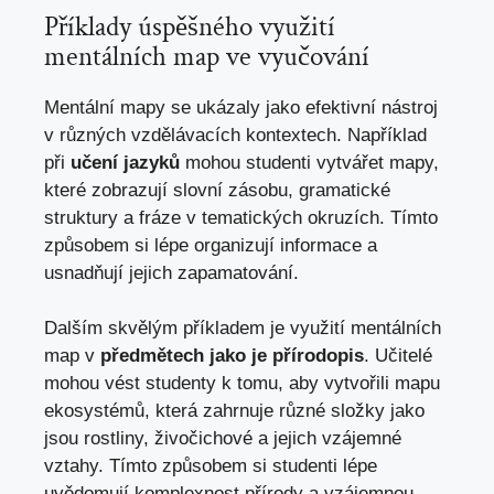
Příklady úspěšného využití
mentálních map ve vyučování
Mentální mapy se ukázaly jako efektivní nástroj
v různých vzdělávacích kontextech. Například
při
učení jazyků
mohou studenti vytvářet mapy,
které zobrazují slovní zásobu, gramatické
struktury a fráze v tematických okruzích. Tímto
způsobem si lépe organizují informace a
usnadňují jejich zapamatování.
Dalším skvělým příkladem je využití mentálních
map v
předmětech jako je přírodopis
. Učitelé
mohou vést studenty k tomu, aby vytvořili mapu
ekosystémů, která zahrnuje různé složky jako
jsou rostliny, živočichové a jejich vzájemné
vztahy. Tímto způsobem si studenti lépe
uvědomují komplexnost přírody a vzájemnou