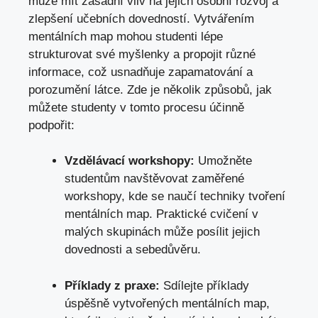
může mít zásadní vliv na jejich osobní rozvoj a
zlepšení učebních dovedností. Vytvářením
mentálních map mohou studenti lépe
strukturovat své myšlenky a propojit různé
informace, což usnadňuje zapamatování a
porozumění látce. Zde je několik způsobů, jak
můžete studenty v tomto procesu účinně
podpořit:
Vzdělávací workshopy:
Umožněte
studentům navštěvovat zaměřené
workshopy, kde se naučí techniky tvoření
mentálních map. Praktické cvičení v
malých skupinách může posílit jejich
dovednosti a sebedůvěru.
Příklady z praxe:
Sdílejte příklady
úspěšně vytvořených mentálních map,