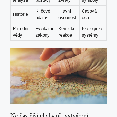
analýza
postavy
zvraty
symboly
Klíčové
Hlavní
Časová
Historie
události
osobnosti
osa
Přírodní
Fyzikální
Kemické
Ekologické
vědy
zákony
reakce
systémy
Nejčastější chyby při vytváření