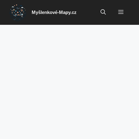
Přeskočit
na
Menu
Myšlenkové-Mapy.cz
obsah