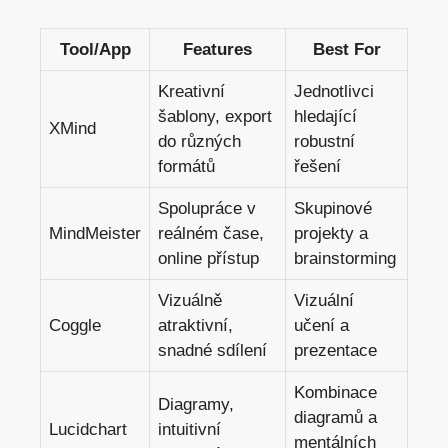
Tool/App
Features
Best For
Kreativní
Jednotlivci
šablony, export
hledající
XMind
do různých
robustní
formátů
řešení
Spolupráce v
Skupinové
MindMeister
reálném čase,
projekty a
online přístup
brainstorming
Vizuálně
Vizuální
Coggle
atraktivní,
učení a
snadné sdílení
prezentace
Kombinace
Diagramy,
diagramů a
Lucidchart
intuitivní
mentálních