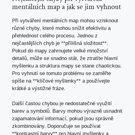
mentálních map a jak se jim vyhnout
Při vytváření mentálních map mohou vzniknout
různé chyby,
které mohou snížit efektivitu
a
přehlednost celého procesu. Jednou z
nejčastějších chyb je **přílišná složitost**.
Pokud do mapy zahrnujete velké množství
detailů,
může se snadno stát
, že ztratíte hlavní
myšlenku a struktura mapy se stane chaotickou.
Pro vyhnutí se tomuto problému se zaměřte
spíše na **klíčové myšlenky** a používejte
krátké a výstižné fráze.
Další častou chybou je nedostatečné využití
barev a symbolů. Barvy mohou výrazně usnadnit
zapamatování informací, pokud jsou správně
zkombinovány. Doporučuje se používat
**kontrastní barvy** pro hlavní myšlenky a