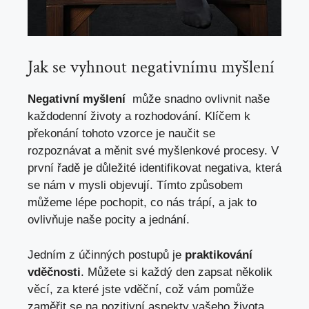
Jak se vyhnout ‍negativnímu myšlení
Negativní myšlení
⁤ může snadno ovlivnit⁤ naše ​
každodenní životy a ⁢rozhodování. Klíčem k‍
překonání ⁤tohoto ‌vzorce ‌je naučit se
rozpoznávat a měnit⁢ své myšlenkové⁤ procesy. ⁣V
první řadě‍ je důležité⁣ identifikovat negativa, ⁢která
se nám v mysli ⁢objevují. Tímto‍ způsobem
můžeme lépe ⁣pochopit, co nás trápí, a jak to
ovlivňuje ‌naše ​pocity a jednání.
Jedním z účinných postupů je
praktikování
vděčnosti
. Můžete ⁤si každý den zapsat několik
věcí, za které ​jste vděční, což⁢ vám pomůže
zaměřit⁣ se na​ pozitivní⁤ aspekty vašeho života.