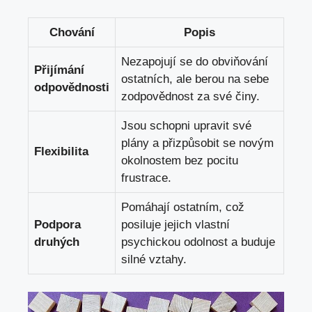
Chování
Popis
Nezapojují se do‍ obviňování
Přijímání⁣
ostatních, ale berou ⁤na sebe
odpovědnosti
zodpovědnost ⁢za své⁣ činy.
Jsou schopni upravit​ své
plány a přizpůsobit se novým
Flexibilita
okolnostem bez pocitu
frustrace.
Pomáhají ostatním, což
Podpora
posiluje jejich vlastní
druhých
psychickou odolnost ⁢a buduje
‍silné vztahy.