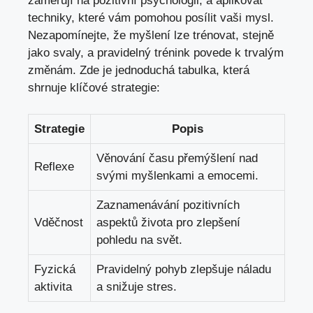
zaměřují na​ pozitivní psychologii, a ⁢aplikovat​
techniky, které⁣ vám ‍pomohou posílit vaši ⁤mysl.
Nezapomínejte, že ‍myšlení lze ⁢trénovat, stejně⁤
jako svaly, a pravidelný trénink⁣ povede k ⁢trvalým
změnám.⁣ Zde⁢ je jednoduchá tabulka, která
shrnuje ⁣klíčové‌ strategie:
Strategie
Popis
Věnování⁤ času přemýšlení⁣ nad
Reflexe
svými myšlenkami​ a ‌emocemi.
Zaznamenávání ‌pozitivních
Vděčnost
aspektů ⁢života pro zlepšení
pohledu na svět.
Fyzická
Pravidelný pohyb zlepšuje náladu
aktivita
a snižuje stres.