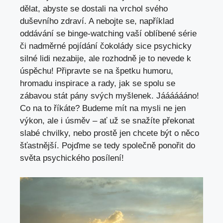
‍dělat, abyste se dostali na vrchol svého
duševního zdraví. A nebojte ⁣se,‍ například
oddávání se binge-watching vaší oblíbené série
⁢či ​nadměrné pojídání čokolády sice psychicky
silné lidi nezabije, ale⁣ rozhodně je to ‍nevede ⁤k
úspěchu! Připravte​ se na špetku humoru,
⁣hromadu⁣ inspirace a rady,​ jak se spolu se​
zábavou stát pány svých myšlenek. Jááááááno!
Co ⁢na to ⁢říkáte? Budeme​ mít⁢ na mysli ne jen
‍výkon, ⁤ale i úsměv – ať už se snažíte překonat
⁣slabé chvilky, nebo⁤ prostě jen⁣ chcete být o něco
šťastnější. Pojďme se⁣ tedy společně ponořit do
‍světa psychického‍ posílení!