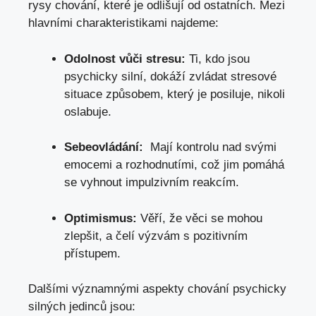
rysy chování, které je odlišují od ⁢ostatních. Mezi
hlavními charakteristikami najdeme:
Odolnost vůči stresu:
Ti, ​kdo jsou‍
psychicky silní, dokáží zvládat‌ stresové‍
situace způsobem, ‌který⁣ je posiluje, nikoli
oslabuje.
Sebeovládání:
⁢ Mají kontrolu nad ⁢svými
emocemi a rozhodnutími, což jim pomáhá
se vyhnout ⁤impulzivním reakcím.
Optimismus:
Věří,⁣ že věci se mohou⁢
zlepšit,​ a čelí ‍výzvám s pozitivním
přístupem.
Dalšími významnými⁤ aspekty chování​ psychicky
silných jedinců jsou: