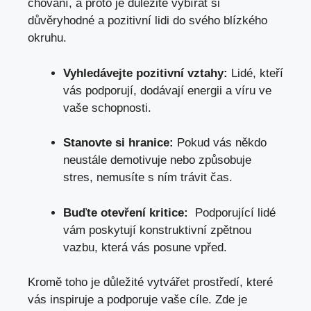
⁣chování, a proto je důležité vybírat si
důvěryhodné ​a pozitivní lidi ⁢do ‍svého blízkého
okruhu.
Vyhledávejte pozitivní ​vztahy:
Lidé, kteří
vás​ podporují, ‍dodávají⁤ energii a víru ve
vaše ‍schopnosti.
Stanovte si hranice:
Pokud⁣ vás někdo⁢
neustále demotivuje‌ nebo způsobuje‍
stres, nemusíte s ním trávit čas.
Buďte otevření kritice:
‍ Podporující ‍lidé
‌vám poskytují konstruktivní zpětnou
vazbu, která ‍vás posune vpřed.
Kromě toho‍ je důležité ⁣vytvářet prostředí, které‌
vás inspiruje a⁣ podporuje ‌vaše cíle. Zde je‍