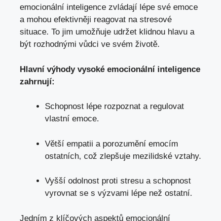
emocionální ‍inteligence zvládají lépe své ‍emoce
a mohou efektivněji reagovat na stresové
situace. ⁤To jim umožňuje udržet‍ klidnou ​hlavu a
být rozhodnými vůdci⁣ ve svém ⁤životě.
Hlavní ⁣výhody vysoké emocionální inteligence
zahrnují:
Schopnost lépe ‌rozpoznat a regulovat
vlastní emoce.
Větší empatii a porozumění emocím
‌ostatních,‌ což zlepšuje ‌mezilidské vztahy.
Vyšší​ odolnost proti⁣ stresu a schopnost​
vyrovnat se s výzvami lépe než ostatní.
Jedním ⁤z ‍klíčových aspektů emocionální