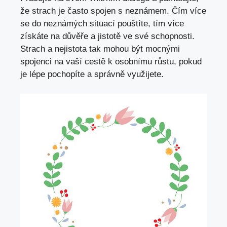
že strach je ⁣často spojen ‍s neznámem.⁢ Čím více
se do neznámých situací pouštíte,​ tím více ​
získáte na důvěře ​a jistotě ve své schopnosti.
Strach⁤ a nejistota tak mohou ‌být mocnými
‍spojenci ⁣na vaší cestě k ‍osobnímu růstu,⁢ pokud
je lépe ‍pochopíte a správně využijete.