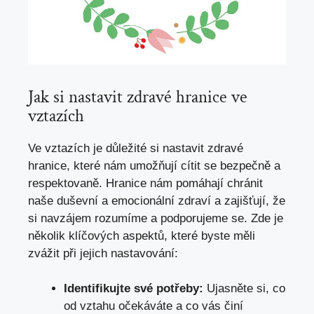
Jak si nastavit zdravé ‍hranice ‍ve
vztazích
Ve vztazích je ⁤důležité​ si ⁤nastavit zdravé
hranice, které nám umožňují ​cítit se bezpečně a‌
respektovaně. Hranice nám pomáhají chránit
naše duševní a emocionální‍ zdraví a zajišťují, že
si navzájem⁤ rozumíme a podporujeme⁣ se. Zde je⁤
několik⁤ klíčových aspektů, které⁣ byste měli
zvážit při jejich‍ nastavování:
Identifikujte své potřeby:
Ujasněte ⁢si, co
od vztahu očekáváte a co vás činí​