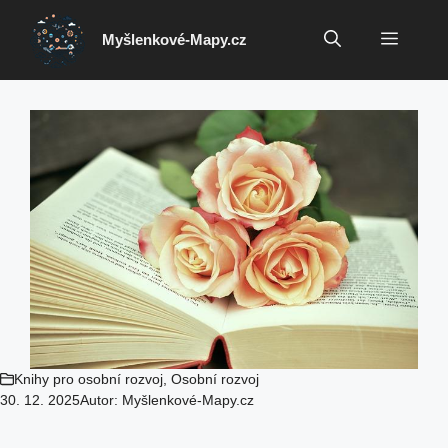
Přeskočit
na
Menu
Myšlenkové-Mapy.cz
obsah
Knihy pro osobní rozvoj
,
Osobní rozvoj
30. 12. 2025
Autor:
Myšlenkové-Mapy.cz