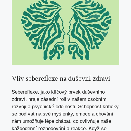
Vliv sebereflexe na duševní zdraví
Sebereflexe, jako klíčový prvek duševního
zdraví, hraje zásadní⁢ roli v ​
našem osobním
rozvoji
a psychické odolnosti.⁣ Schopnost ⁢kriticky
se podívat na své myšlenky, emoce a⁣ chování
nám ​umožňuje lépe ​chápat, ⁤co ovlivňuje naše
‍každodenní ⁢rozhodování​ a reakce. Když ⁢se