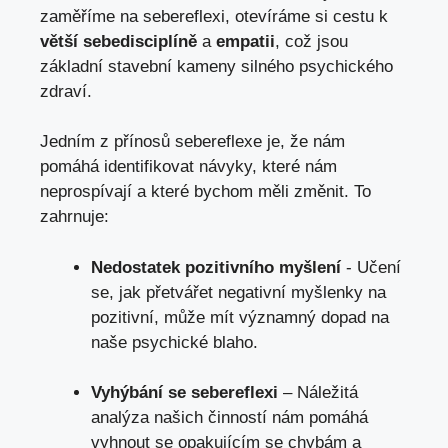
zaměříme na​ sebereflexi, otevíráme⁣ si cestu k
větší⁣ sebedisciplíně
a
empatii
, což jsou
základní stavební ‍kameny silného psychického‍
zdraví.
Jedním ⁢z‌ přínosů sebereflexe je, že ​nám
‍pomáhá identifikovat návyky, které nám
‍neprospívají ⁢a které bychom ⁢měli změnit.⁢ To
zahrnuje:
Nedostatek pozitivního myšlení
-​ Učení
se,⁣ jak přetvářet negativní myšlenky na⁣
pozitivní, může ‌mít významný dopad​ na
naše​ psychické blaho.
Vyhýbání se sebereflexi
– Náležitá⁤
analýza našich činností⁢ nám pomáhá⁢
vyhnout se opakujícím se chybám​ a⁢