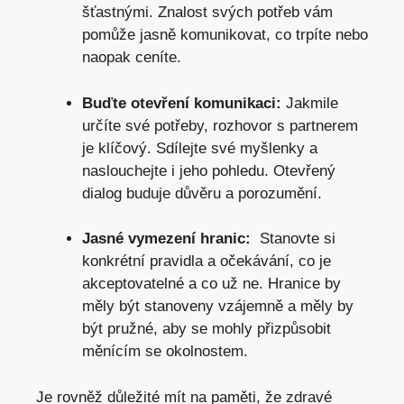
šťastnými. Znalost svých potřeb ⁤vám
⁢pomůže jasně komunikovat, ‍co ⁣trpíte nebo
naopak ceníte.
Buďte otevření komunikaci:
Jakmile
určíte ‌své⁢ potřeby, ​rozhovor⁤ s ‍partnerem
je klíčový. ‍Sdílejte své myšlenky a
‌naslouchejte⁢ i ‍jeho pohledu. Otevřený
dialog ‍buduje‌ důvěru a porozumění.
Jasné ‍vymezení ‍hranic:
‍ Stanovte ‌si
konkrétní pravidla a očekávání, co je
akceptovatelné a co už ne. Hranice ⁢by
měly​ být stanoveny vzájemně a měly by
být pružné, aby se‍ mohly​ přizpůsobit
měnícím ‍se okolnostem.
Je rovněž důležité mít na paměti,‌ že zdravé