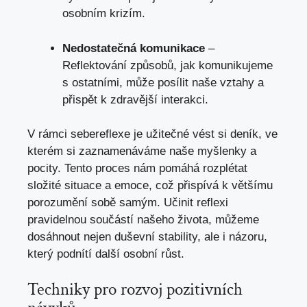
osobním krizím.
Nedostatečná komunikace
–
Reflektování ​způsobů, jak⁢ komunikujeme
s ⁢ostatními, může posílit naše​ vztahy a
přispět​ k‌ zdravější interakci.
V rámci‍ sebereflexe ⁤je užitečné vést si deník, ve
kterém si zaznamenáváme naše ​myšlenky a
pocity. ⁣Tento proces nám pomáhá ⁣rozplétat⁢
složité ‌situace a ‌emoce, což přispívá k většímu
porozumění sobě samým. Učinit reflexi
pravidelnou součástí našeho⁣ života, ⁢můžeme ​
dosáhnout nejen duševní stability,⁢ ale⁣ i názoru, ​
který podnítí další⁢ osobní růst.
Techniky pro rozvoj pozitivních