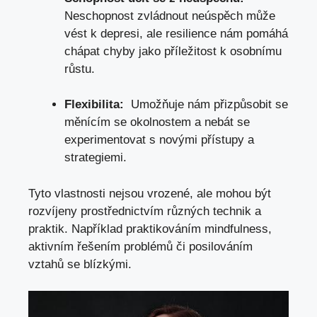
Neschopnost zvládnout neúspěch může
vést k depresi,⁤ ale resilience‌ nám pomáhá
chápat chyby jako příležitost k osobnímu
růstu.
Flexibilita:
​ Umožňuje ⁤nám přizpůsobit se
měnícím se okolnostem⁤ a nebát ⁤se
experimentovat s novými‍ přístupy ⁤a
‌strategiemi.
Tyto vlastnosti ⁤nejsou vrozené, ale mohou‍ být
rozvíjeny prostřednictvím⁣ různých technik a⁢
praktik. Například‌ praktikováním mindfulness,
aktivním​ řešením problémů či ​posilováním
vztahů se blízkými.