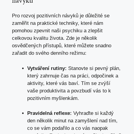
návyků
Pro‌ rozvoj pozitivních návyků je důležité se
zaměřit na praktické‌ techniky, které nám
pomohou zpevnit naši psychiku⁤ a zlepšit​
celkovou kvalitu života. ‍Zde je⁤ několik
osvědčených přístupů, ⁤které můžete snadno
‍zařadit do svého denního režimu:
Vytváření rutiny:
Stanovte si pevný plán,
který zahrnuje čas ⁤na‌ práci, odpočinek a
aktivity, které vás baví. Tím se zvýší
vaše produktivita a povzbudí‍ vás to k
‍pozitivním myšlenkám.
Pravidelná reflexe:
Vyhraďte si každý
⁤den několik ⁤minut na‌ zamyšlení​ nad​ tím,
⁤co se vám‍ podařilo a co vás⁣ naopak