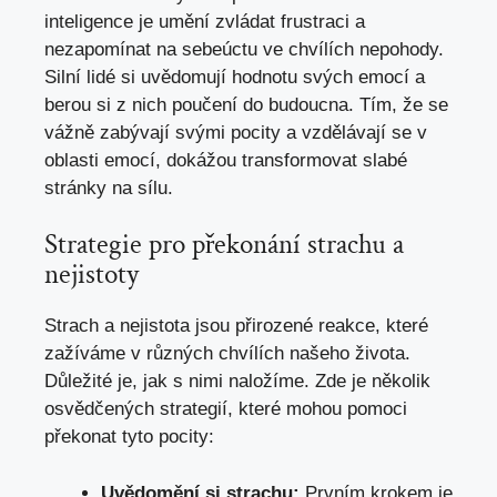
inteligence ⁢je⁢ umění⁢ zvládat frustraci a
nezapomínat na ‌sebeúctu ve⁢ chvílích nepohody.
Silní lidé si uvědomují hodnotu svých emocí a
berou si z nich poučení do⁢ budoucna. Tím, ⁣že ‌se
vážně zabývají svými pocity⁤ a⁣ vzdělávají ​se v
⁤oblasti emocí, dokážou transformovat slabé
stránky na sílu.
Strategie pro⁤ překonání⁤ strachu a
nejistoty
Strach a nejistota jsou⁤ přirozené ​reakce, které
zažíváme v různých chvílích ⁤našeho života.‌
Důležité je,⁣ jak ​s ‍nimi ​naložíme.‌ Zde je několik
osvědčených⁢ strategií, které mohou pomoci
překonat tyto pocity:
Uvědomění si strachu:
Prvním krokem⁣ je