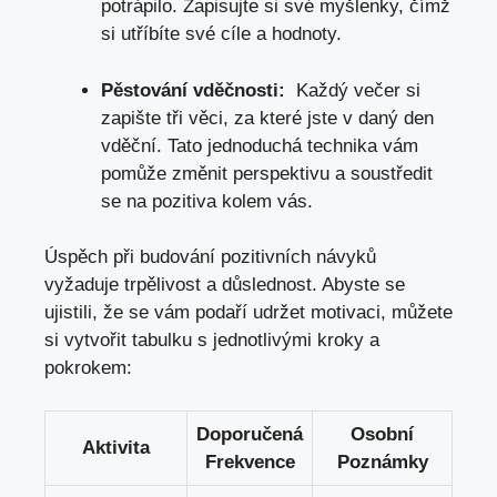
potrápilo. ​Zapisujte​ si své myšlenky,​ čímž
si utříbíte své ⁢cíle a hodnoty.
Pěstování vděčnosti:
⁣ Každý ‌večer ​si
zapište tři věci,
za které jste
v ‍daný den⁤
vděční. ​Tato jednoduchá technika vám
‍pomůže změnit​ perspektivu a soustředit
se na pozitiva kolem ‌vás.
Úspěch při budování pozitivních ‍návyků
vyžaduje trpělivost​ a důslednost. Abyste se
‌ujistili, že se vám podaří udržet motivaci, ​
můžete
si vytvořit tabulku
s jednotlivými kroky a ​
pokrokem:
Doporučená
Osobní
Aktivita
Frekvence
Poznámky