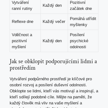
Vytváření‍
Pozitivní‍
Každý den
ranní rutiny
začátek dne
Pomáhá utřídit‍
Reflexe dne
Každý večer
myšlenky
Vděčnost a
Posílení‍
pozitivní
Každý den
psychické
myšlení
odolnosti
Jak se obklopit podporujícími lidmi‍ a
prostředím
Vytváření‌ podpůrného ⁣prostředí je ‍klíčové pro
osobní rozvoj a posílení duševní ​odolnosti.
Obklopte ⁢se​ lidmi, kteří vás⁤ motivují a inspirují, a‌
kteří sdílejí⁣ podobné‌ cíle. Mějte na​ paměti,‍ že
každý člověk má vliv na⁣ vaše⁤ myšlení ⁢a