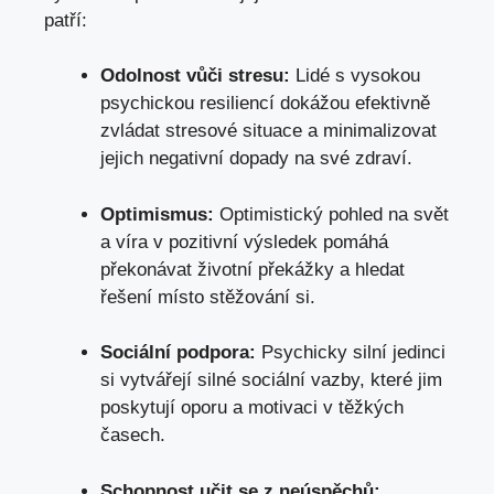
‌patří:
Odolnost vůči stresu:
​Lidé s ⁣vysokou⁢
psychickou ​resiliencí dokážou efektivně
⁢zvládat⁢ stresové​ situace a​ minimalizovat
jejich negativní dopady na své zdraví.
Optimismus:
Optimistický pohled na svět
a víra v pozitivní výsledek ⁢pomáhá⁣
překonávat ​životní ⁣překážky a hledat ​
řešení‌ místo stěžování si.
Sociální podpora:
Psychicky ⁤silní jedinci‌
si vytvářejí silné ​sociální ‍vazby, které jim
poskytují oporu a motivaci v těžkých
časech.
Schopnost učit se z neúspěchů: