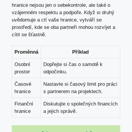
‍hranice⁢ nejsou jen o sebekontrole, ale také​ o
vzájemném ⁣respektu ‍a podpoře. Když si‍ druhý
uvědomuje ⁣a ctí vaše hranice, vytváří⁣ se
prostředí, kde⁣ se oba partneři mohou ⁤rozvíjet a⁤
cítit ⁣se šťastně.
Proměnná
Příklad
Osobní
Dopřejte si čas o samotě k
prostor
odpočinku.
Časové
Nastavte‌ si ⁣časový limit pro práci⁢
hranice
s partnerem na projektech.
Finanční
Diskutujte o společných ⁢financích
hranice
a jejich⁤ správě.