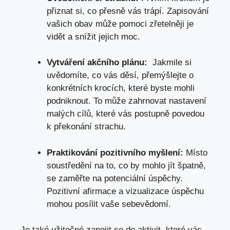
přiznat si, ​co přesně vás trápí. Zapisování
vašich obav může pomoci ‍zřetelněji ‍je
vidět ⁢a ‌snížit ‍jejich moc.
Vytváření akčního plánu:
‍ Jakmile si⁢
uvědomíte, co vás děsí, přemýšlejte‍ o
konkrétních krocích, které byste mohli ​
podniknout. To ⁤může zahrnovat nastavení
malých cílů, ​které vás postupně povedou
k překonání strachu.
Praktikování pozitivního‍ myšlení:
Místo
soustředění na to, co by mohlo jít špatně,
se ⁤zaměřte na potenciální⁣ úspěchy.
⁤Pozitivní‍ afirmace a vizualizace úspěchu
mohou posílit vaše ⁣sebevědomí.
Je také užitečné zapojit se ‌do aktivit, které vás