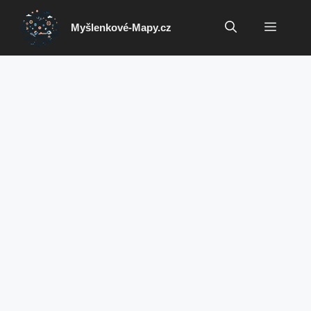
Přeskočit
na
Menu
Myšlenkové-Mapy.cz
obsah