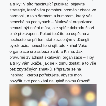
a triky! V této fascinující publikaci objevíte
strategie, které vám pomohou proměnit chaos ve
harmonii, a to s šarmem a humorem, který vás
nenechá na pochybách – škálování organizace
nemusí být noční můra, ale spíše dobrodružství
plné překvapení. Pokud toužíte po úspěchu a
nechcete se při tom stát ztraceným v džungli
byrokracie, nenechte si ujít tuto knihu! Vaše
organizace si zaslouží zářit, a Kniha: Jak
bravurně zvládnout škálování organizace – Tipy
a triky vám ukáže, jak se k tomu dostat, a to vše
bez zbytečných zmatků. Připravte se na
inspiraci, kterou potřebujete, abyste mohli
povýšit své podnikání na úplně novou úroveň!