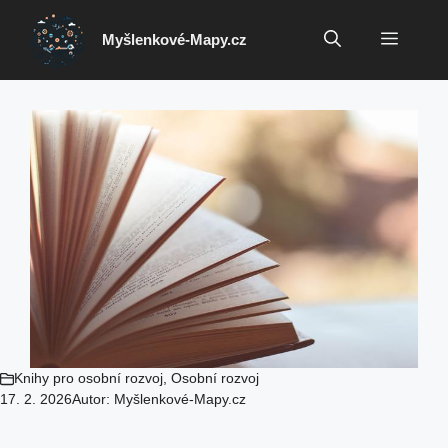
Přeskočit
na
Menu
Myšlenkové-Mapy.cz
obsah
Knihy pro osobní rozvoj
,
Osobní rozvoj
17. 2. 2026
Autor:
Myšlenkové-Mapy.cz