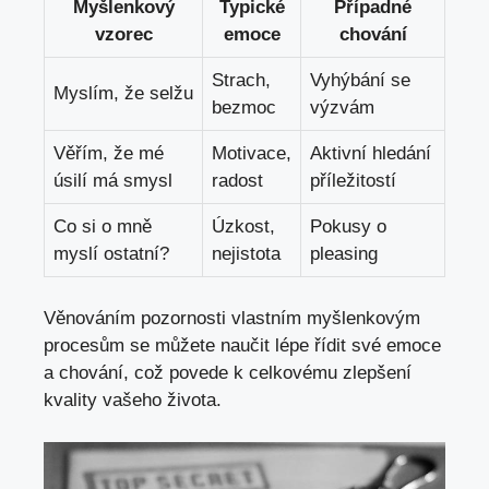
Myšlenkový
Typické
Případné
vzorec
emoce
chování
Strach,
Vyhýbání se
Myslím, že selžu
bezmoc
výzvám
Věřím, že mé
Motivace,
Aktivní hledání
úsilí má smysl
radost
příležitostí
Co si o mně
Úzkost,
Pokusy o
myslí ostatní?
nejistota
pleasing
Věnováním pozornosti vlastním myšlenkovým
procesům se můžete naučit lépe řídit své emoce
a chování, což povede k celkovému zlepšení
kvality vašeho života.