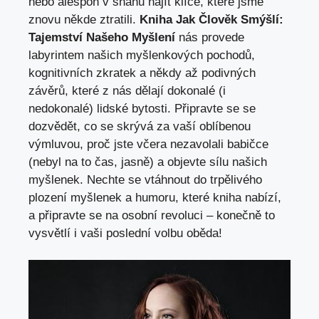
nebo alespoň v snahu najít klíče, které jsme
znovu někde ztratili.
Kniha Jak Člověk Smýšlí:
Tajemství Našeho Myšlení
nás provede
labyrintem našich myšlenkových pochodů,
kognitivních zkratek a někdy až podivných
závěrů, které z nás dělají dokonalé (i
nedokonalé) lidské bytosti. Připravte se se
dozvědět, co se skrývá za vaší oblíbenou
výmluvou, proč jste včera nezavolali babičce
(nebyl na to čas, jasně) a objevte sílu našich
myšlenek. Nechte se vtáhnout do trpělivého
plození myšlenek a humoru, které kniha nabízí,
a připravte se na osobní revoluci – konečně to
vysvětlí i vaši poslední volbu oběda!