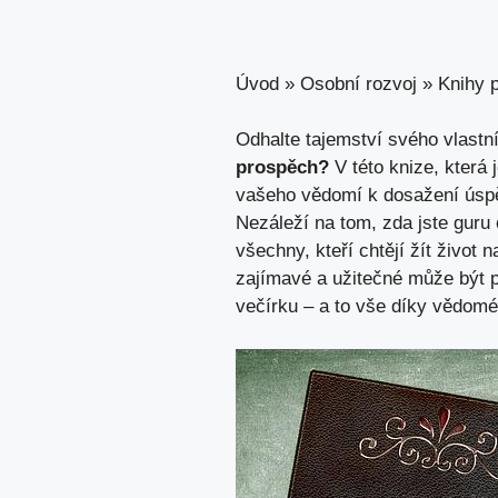
Úvod
»
Osobní rozvoj
»
Knihy p
Odhalte tajemství svého vlastn
prospěch?
V této knize, která
vašeho vědomí k dosažení úspěc
Nezáleží na tom, zda jste guru
všechny, kteří chtějí žít život
zajímavé a užitečné může být p
večírku – a to vše díky vědomé