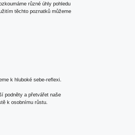
prozkoumáme různé úhly pohledu
užitím těchto poznatků můžeme
eme k hluboké sebe-reflexi.
í podněty a přetvářet naše
stě k osobnímu růstu.