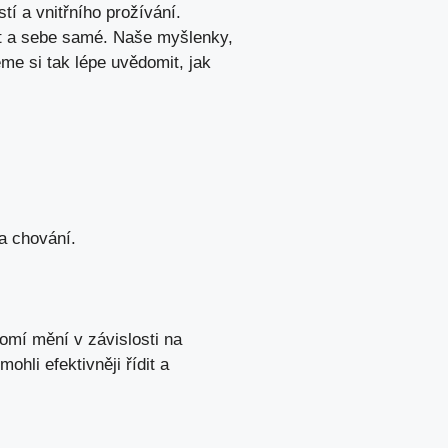
í a vnitřního prožívání.
ět a sebe samé. Naše myšlenky,
eme si tak lépe uvědomit,
jak
a chování.
omí mění v závislosti na
li efektivněji řídit a