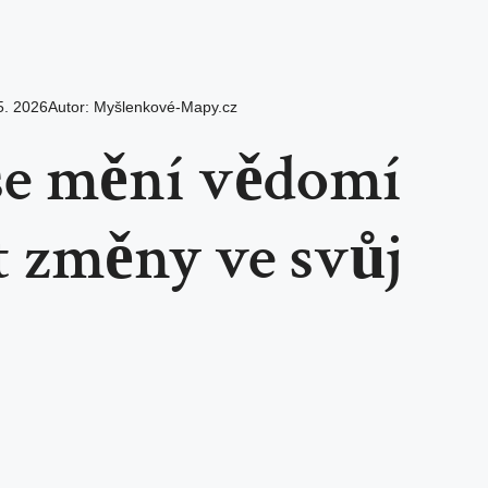
5. 2026
Autor:
Myšlenkové-Mapy.cz
 se mění vědomí
t změny ve svůj