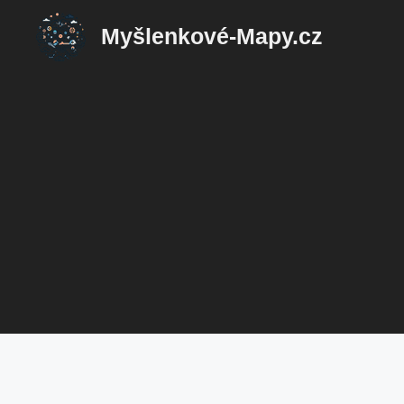
Přeskočit
Myšlenkové-Mapy.cz
na
obsah