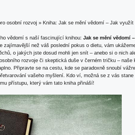
ro osobní rozvoj
»
Kniha: Jak se mění vědomí – Jak využít
ího vědomí s naší fascinující knihou:
Jak se mění vědomí –
 je zajímavější než váš poslední pokus o dietu, vám ukážeme
hů, o jakých jste dosud mohli jen snít – anebo si o nich al
 osobního rozvoje či skeptická duše v černém tričku – naš
 naplno. Připravte se na cestu, kde se paradoxně snoubí váž
řetvarování vašeho myšlení. Kdo ví, možná se z vás stane 
mu přístupu, který vám tato kniha přináší!