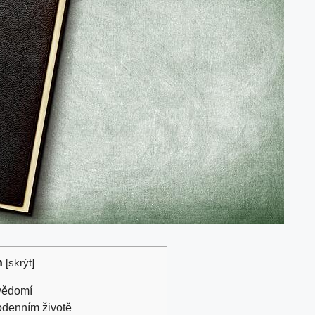
h
[
skrýt
]
vědomí
odenním životě