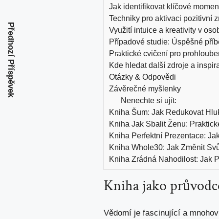
Jak identifikovat klíčové mome
Techniky pro aktivaci pozitivní
Předhozí Příspěvek
Využití intuice a kreativity v os
Případové studie: Úspěšné příbě
Praktické cvičení pro prohloub
Kde hledat další zdroje a inspir
Otázky & Odpovědi
Závěrečné myšlenky
Nenechte si ujít:
Kniha Šum: Jak Redukovat Hlu
Kniha Jak Sbalit Ženu: Praktic
Kniha Perfektní Prezentace: Ja
Kniha Whole30: Jak Změnit Svůj
Kniha Zrádná Nahodilost: Jak 
Kniha jako průvod
Vědomí je fascinující a mnohov