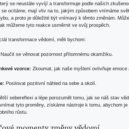
rý se neustále vyvíjí a transformuje podle našich zkušenost
h se ocitáme, mají vliv na to, jakým způsobem vnímáme sv
ybu, a proto je důležité být vnímavý k těmto změnám. Můž
ak můžeme tyto reakce usměrnit ve svůj prospěch.
ciál transformace vědomí, měli bychom:
Naučit se věnovat pozornost přítomnému okamžiku.
nkové vzorce:
Zkoumat, jak naše myšlení ovlivňuje emoce 
e:
Posilovat pozitivní náhled na sebe a okolí.
ětší sebereflexi a lépe porozumět tomu, jak se náš stav věd
nímat tyto proměny, získáme nástroje k tomu, abychom je moh
obního růstu.
klíčové momenty změny vědomí