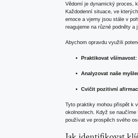
Vědomí je dynamický proces, kte
Každodenní situace, ve kterýc
emoce a vjemy jsou stále v poh
reagujeme na různé podněty
a j
Abychom opravdu využili poten
Praktikovat všímavost:
Analyzovat naše myšle
Cvičit pozitivní afirmac
Tyto praktiky mohou přispět k v
okolnostech. Když se naučíme v
používat ve prospěch svého os
Jak identifikovat 