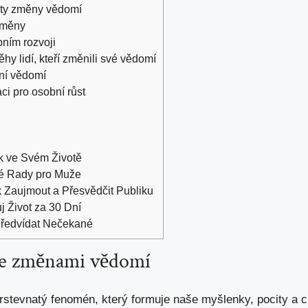
nty změny vědomí
 změny
obním rozvoji
hy lidí, kteří změnili své vědomí
ení vědomí
aci pro osobní růst
k ve Svém Životě
ké Rady pro Muže
k Zaujmout a Přesvědčit Publiku
 Život za 30 Dní
Předvídat Nečekané
ce změnami vědomí
rstevnatý fenomén, který formuje naše myšlenky, pocity a 