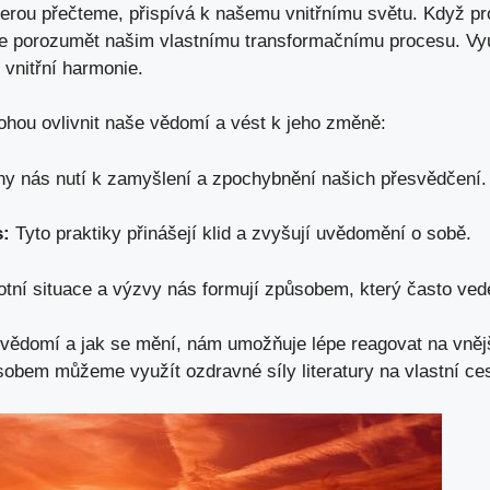
terou přečteme, přispívá k našemu vnitřnímu světu. Když 
 porozumět našim vlastnímu transformačnímu procesu. Vy
 vnitřní harmonie.
mohou ovlivnit naše vědomí a vést k jeho změně:
y nás nutí k zamyšlení a zpochybnění našich přesvědčení.
s:
Tyto praktiky přinášejí klid a zvyšují uvědomění o sobě.
otní situace a výzvy nás formují způsobem, který často ved
 vědomí a jak se mění, nám umožňuje lépe reagovat na vnějš
obem můžeme využít ozdravné síly literatury na vlastní ce