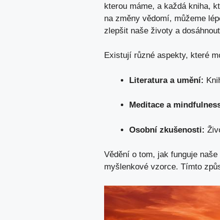
kterou máme, a každá kniha, k
na změny vědomí, můžeme lépe
zlepšit naše životy a dosáhnout
Existují různé aspekty, které 
Literatura a umění:
Knih
Meditace a mindfulnes
Osobní zkušenosti:
Živ
Vědění o tom, jak funguje naše
myšlenkové vzorce. Tímto způs