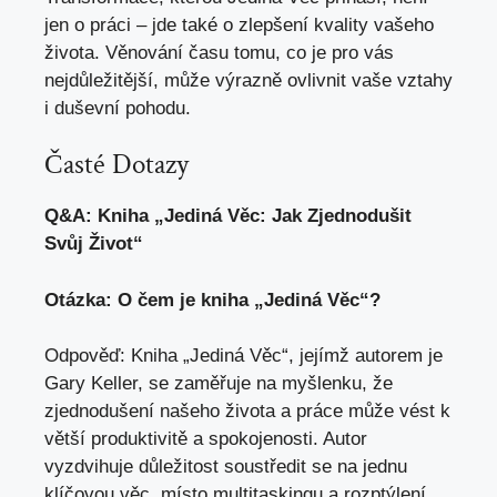
jen o práci – jde také o
zlepšení kvality vašeho
života
. Věnování času tomu, co je pro vás
nejdůležitější, může výrazně ovlivnit vaše vztahy
i duševní pohodu.
Časté Dotazy
Q&A: Kniha „Jediná Věc: Jak Zjednodušit
Svůj Život“
Otázka: O čem je kniha „Jediná Věc“?
Odpověď: Kniha „Jediná Věc“, jejímž autorem je
Gary Keller,
se zaměřuje na myšlenku
, že
zjednodušení našeho života a práce může vést k
větší produktivitě a spokojenosti. Autor
vyzdvihuje důležitost soustředit se na jednu
klíčovou věc, místo multitaskingu a rozptýlení,