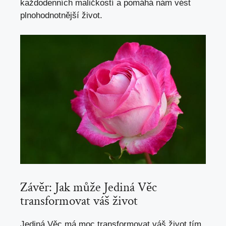
každodenních maličkostí a pomáhá nám vést
plnohodnotnější život.
Závěr: Jak může Jediná Věc
transformovat váš život
Jediná Věc má moc transformovat váš život tím,