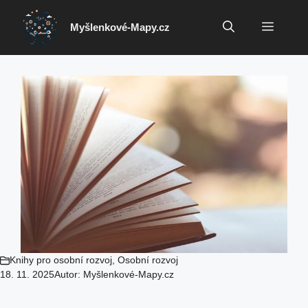
Přeskočit
na
Menu
Myšlenkové-Mapy.cz
obsah
Knihy pro osobní rozvoj
,
Osobní rozvoj
18. 11. 2025
Autor:
Myšlenkové-Mapy.cz