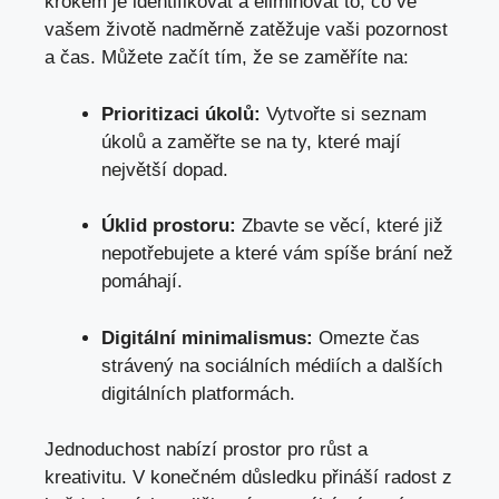
krokem je identifikovat a eliminovat to, co ve
vašem životě nadměrně zatěžuje vaši pozornost
a čas. Můžete začít tím, že se zaměříte na:
Prioritizaci úkolů:
Vytvořte si seznam
úkolů a
zaměřte se na ty
, které mají
největší dopad.
Úklid prostoru:
Zbavte se věcí, které již
nepotřebujete a které vám spíše brání než
pomáhají.
Digitální minimalismus:
Omezte čas
strávený na sociálních médiích a dalších
digitálních platformách.
Jednoduchost nabízí prostor pro růst a
kreativitu. V konečném důsledku přináší radost z