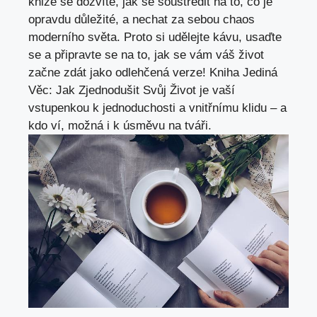
knize se dozvíte
,
jak se soustředit na
to, co je
opravdu důležité, a nechat za sebou chaos
moderního světa. Proto si udělejte kávu, usaďte
se a připravte se na to, jak se vám váš život
začne zdát jako odlehčená verze! Kniha Jediná
Věc: Jak Zjednodušit Svůj Život je vaší
vstupenkou k jednoduchosti a vnitřnímu klidu – a
kdo ví, možná i k úsměvu na tváři.