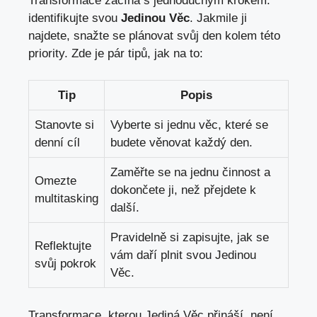
Transformace začíná s jednoduchým krokem:
identifikujte svou
Jedinou Věc
. Jakmile ji
najdete, snažte se plánovat svůj den kolem této
priority. Zde je pár tipů, jak na to:
Tip
Popis
Stanovte si
Vyberte si jednu věc, které se
denní cíl
budete věnovat každý den.
Zaměřte se na jednu činnost a
Omezte
dokončete ji, než přejdete k
multitasking
další.
Pravidelně si zapisujte, jak se
Reflektujte
vám daří plnit svou Jedinou
svůj pokrok
Věc.
Transformace, kterou Jediná Věc přináší, není