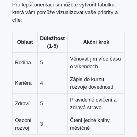
Pro lepší orientaci si můžete vytvořit tabulku,
která vám pomůže vizualizovat vaše priority a
cíle:
Důležitost
Oblast
Akční krok
(1-5)
Věnovat jim více času
Rodina
5
o víkendech
Zápis do kurzu
Kariéra
4
rozvoje dovedností
Pravidelné cvičení a
Zdraví
5
zdravá strava
Osobní
Čtení jedné knihy
3
rozvoj
měsíčně