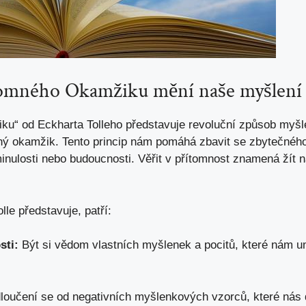
tomného Okamžiku mění naše myšlení
u“ od Eckharta Tolleho představuje revoluční způsob myšle
ý okamžik. Tento princip nám pomáhá zbavit se zbytečného 
nulosti nebo budoucnosti. Věřit v přítomnost znamená žít 
lle představuje, patří:
sti:
Být si vědom vlastních myšlenek a pocitů, které nám um
oučení se od negativních myšlenkových vzorců, které nás d