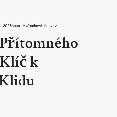
1. 2026
Autor:
Myšlenkové-Mapy.cz
 Přítomného
Klíč k
Klidu