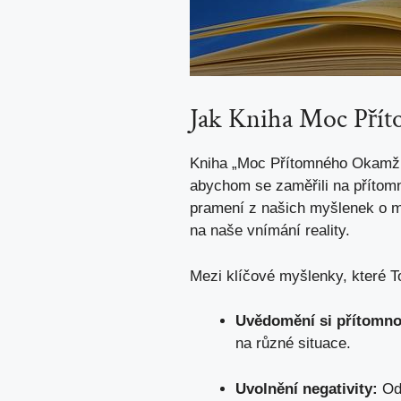
Jak Kniha Moc Pří
Kniha „Moc Přítomného Okamžik
abychom se zaměřili na přítomn
pramení z našich myšlenek o mi
na naše vnímání reality.
Mezi klíčové myšlenky, které To
Uvědomění si přítomno
na různé situace.
Uvolnění negativity:
Odl