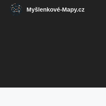
Přeskočit
Myšlenkové-Mapy.cz
na
obsah