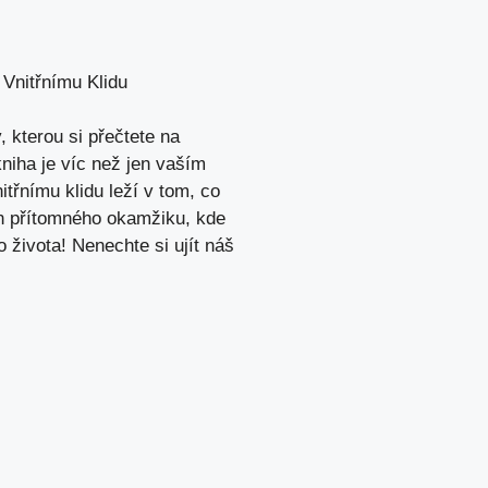
Vnitřnímu Klidu
, kterou si přečtete na
kniha je víc než jen vaším
nitřnímu klidu leží v tom, co
bin přítomného okamžiku, kde
života! Nenechte si ujít náš