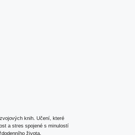
vojových knih. Učení, které
st a stres spojené s minulostí
aždodenního života.