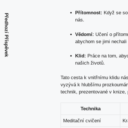
Přítomnost:
Když se sou
Předhozí Příspěvek
nás.
Vědomí:
Učení o přítom
abychom se jimi nechali
Klid:
Práce na tom, abyc
našich životů.
Tato cesta k vnitřnímu klidu ná
vyzývá k hlubšímu prozkoumání 
technik, prezentované v
knize
,
Technika
Meditační cvičení
Kr