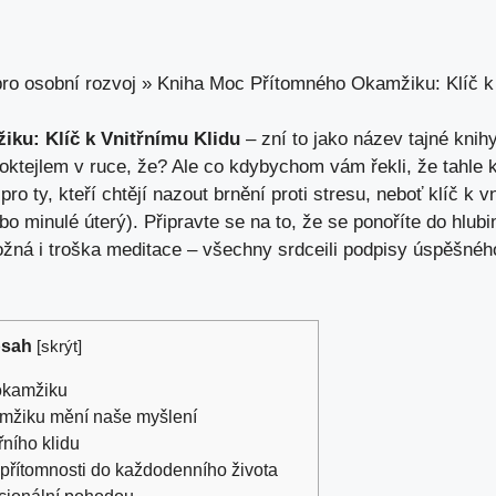
ro osobní rozvoj
»
Kniha Moc Přítomného Okamžiku: Klíč k 
ku: Klíč k Vnitřnímu Klidu
– zní to jako název tajné knihy
koktejlem v ruce, že? Ale co
kdybychom vám řekli
, že tahle 
ro ty, kteří chtějí nazout brnění proti stresu, neboť klíč k v
bo minulé úterý). Připravte se na to, že se ponoříte do hlu
žná i troška meditace – všechny srdceili podpisy úspěšného 
sah
[
skrýt
]
okamžiku
mžiku mění naše myšlení
řního klidu
 přítomnosti do každodenního života
cionální pohodou