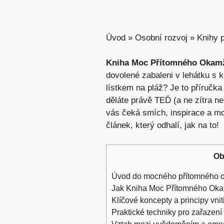
Úvod
»
Osobní rozvoj
»
Knihy p
Kniha Moc Přítomného Okamži
dovolené zabaleni v lehátku s 
lístkem na pláž? Je to příručka p
děláte právě TEĎ (a ne zítra ne
vás čeká smích, inspirace a mo
článek, který odhalí,
jak na
to!
Ob
Úvod do mocného přítomného 
Jak Kniha Moc Přítomného Oka
Klíčové koncepty a principy vnit
Praktické techniky pro zařazení
Vztah mezi uvědoměním a emo