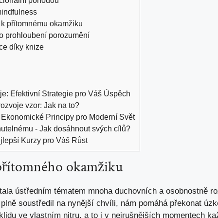
mindfulness
ě k přítomnému okamžiku
ro prohloubení porozumění
ce díky knize
e: Efektivní Strategie pro Váš Úspěch
zvoje vzor: Jak na to?
 Ekonomické Principy pro Moderní Svět
telnému - Jak dosáhnout svých cílů?
jlepší Kurzy pro Váš Růst
přítomného okamžiku
ala ústředním tématem mnoha duchovních a osobnostně roz
plně soustředil na nynější chvíli, nám pomáhá překonat úzko
 klidu ve vlastním nitru, a to i v nejrušnějších momentech k