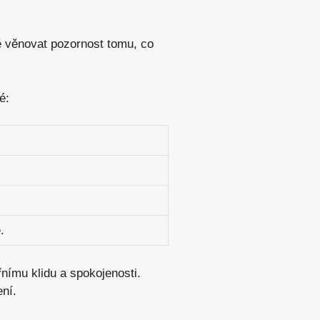
ně věnovat pozornost tomu, co
é:
.
nímu klidu a spokojenosti.
ení.