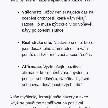
principy, které můžete aplikovat v každém dni:
Vděčnost:
Každý den si najděte čas na
ocenění drobností, které vám dělají
radost. To může být cokoliv od voňavé
kávy po polední slunce.
Realistické cíle:
Nastavte si cíle, které
jsou dosažitelné a měřitelné. To vám
pomůže udržet motivaci a soustředění.
Affirmace:
Vyzkoušejte pozitivní
afirmace, které mění vaše myšlení a
posilují sebedůvěru. Například: „Jsem
schopen/a dosáhnout svých cílů.“
Naše myšlenky formují naše názory a akce.
Když se naučíme zaměřovat na pozitivní