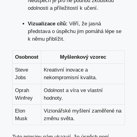
Neúspěch je pro ně pouhou zkouškou
odolnosti a příležitostí k učení.
Vizualizace cílů:
Věří, že jasná
představa o úspěchu jim pomáhá lépe se
k němu přiblížit.
Osobnost
Myšlenkový vzorec
Steve
Kreativní inovace a
Jobs
nekompromisní kvalita.
Oprah
Odolnost a víra ve vlastní
Winfrey
hodnoty.
Elon
Vizionářské myšlení zaměřené na
Musk
změnu světa.
Tyto principy nám ukazují, že úspěch není