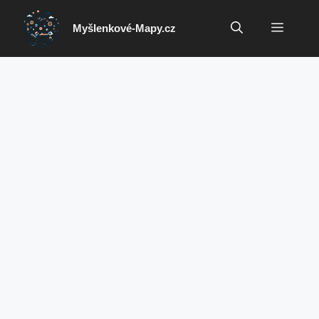
Přeskočit
na
Menu
Myšlenkové-Mapy.cz
obsah