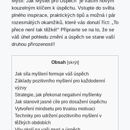
Mysli: Jak Myslet pro Úspěch“ je vaším novým
kouzelným klíčem k úspěchu. Vstupte do světa
plného inspirace, praktických tipů a možná i pár
rozesmátých okamžiků, které vás donutí říct: „To
přece není tak těžké!“ Připravte se na to, že se
váš úhel pohledu změní a úspěch se stane vaší
druhou přirozeností!
Obsah
[
skrýt
]
Jak síla myšlení formuje váš úspěch
Základy pozitivního myšlení pro každodenní
výzvy
Strategie, jak překonat negativní myšlenky
Jak stanovit jasné cíle pro dosažení úspěchu
Vytvoření mindsetu pro trvalou motivaci
Techniky pro udržení pozitivního myšlení v
těžkých obdobích
Vliv okolí na vaši mysl a úspěch