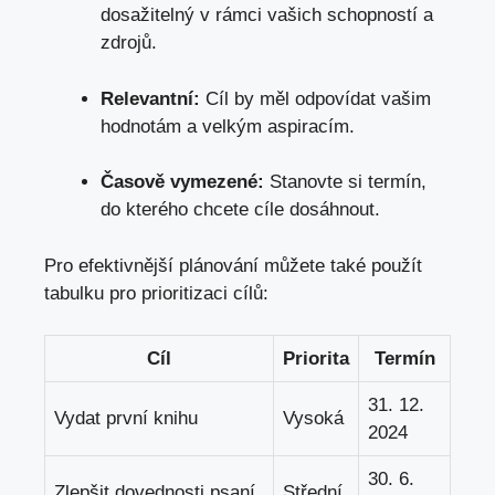
dosažitelný v rámci vašich schopností a
zdrojů.
Relevantní:
Cíl by měl odpovídat vašim
hodnotám a velkým aspiracím.
Časově vymezené:
Stanovte si termín,
do kterého chcete cíle dosáhnout.
Pro efektivnější plánování můžete také použít
tabulku pro prioritizaci cílů:
Cíl
Priorita
Termín
31. 12.
Vydat první knihu
Vysoká
2024
30. 6.
Zlepšit dovednosti psaní
Střední