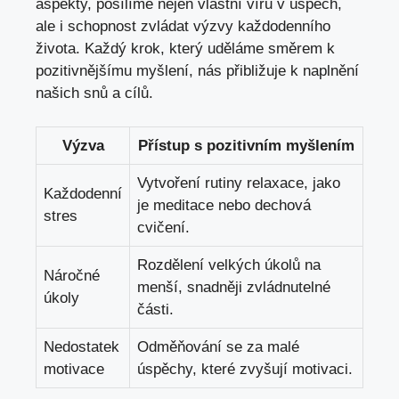
aspekty, posílíme nejen vlastní víru v úspěch,
ale i schopnost zvládat výzvy každodenního
života. Každý krok, který uděláme směrem k
pozitivnějšímu myšlení, nás přibližuje k naplnění
našich snů a cílů.
Výzva
Přístup s pozitivním myšlením
Vytvoření rutiny relaxace, jako
Každodenní
je meditace nebo dechová
stres
cvičení.
Rozdělení velkých úkolů na
Náročné
menší, snadněji zvládnutelné
úkoly
části.
Nedostatek
Odměňování se za malé
motivace
úspěchy, které zvyšují motivaci.