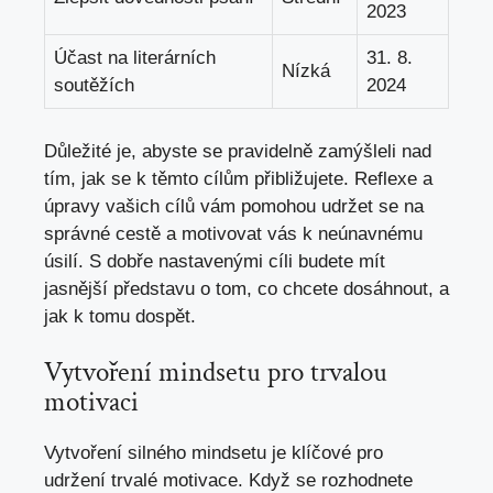
2023
Účast na literárních
31. 8.
Nízká
soutěžích
2024
Důležité je, abyste se pravidelně zamýšleli nad
tím, jak se k těmto cílům přibližujete. Reflexe a
úpravy vašich cílů vám pomohou udržet se na
správné cestě a motivovat vás k neúnavnému
úsilí. S dobře nastavenými cíli budete mít
jasnější představu o tom, co chcete dosáhnout, a
jak k tomu dospět.
Vytvoření mindsetu pro trvalou
motivaci
Vytvoření silného mindsetu je klíčové pro
udržení trvalé motivace. Když se rozhodnete