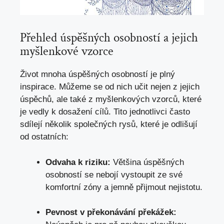
Přehled úspěšných osobností a jejich
myšlenkové vzorce
Život mnoha úspěšných osobností je plný
inspirace. Můžeme se od nich učit nejen z jejich
úspěchů, ale také z myšlenkových vzorců, které
je vedly k dosažení cílů. Tito jednotlivci často
sdílejí několik společných rysů, které je odlišují
od ostatních:
Odvaha k riziku:
Většina úspěšných
osobností se nebojí vystoupit ze své
komfortní zóny a jemně přijmout nejistotu.
Pevnost v překonávání překážek: