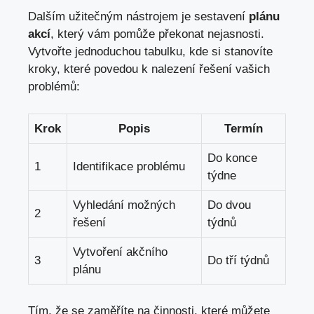
Dalším užitečným nástrojem je sestavení
plánu
akcí
, který vám pomůže překonat nejasnosti.
Vytvořte jednoduchou tabulku, kde si stanovíte
kroky, které povedou k nalezení řešení vašich
problémů:
Krok
Popis
Termín
Do konce
1
Identifikace problému
týdne
Vyhledání možných
Do dvou
2
řešení
týdnů
Vytvoření akčního
3
Do tří týdnů
plánu
Tím, že se zaměříte na činnosti, které můžete