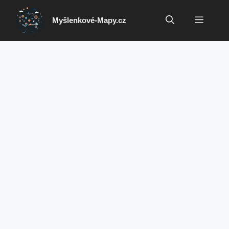
Přeskočit
na
Menu
Myšlenkové-Mapy.cz
obsah