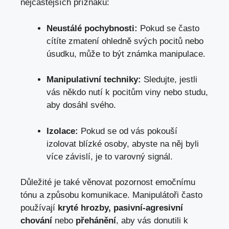
nejčastějších příznaků:
Neustálé pochybnosti:
Pokud se často
cítíte zmatení ohledně svých pocitů nebo
úsudku, může to být známka manipulace.
Manipulativní techniky:
Sledujte, jestli
vás někdo nutí k pocitům viny nebo studu,
aby dosáhl svého.
Izolace:
Pokud se od vás pokouší
izolovat blízké osoby, abyste na něj byli
více závislí, je to varovný signál.
Důležité je také věnovat pozornost emočnímu
tónu a způsobu komunikace. Manipulátoři často
používají
kryté hrozby, pasivní-agresivní
chování
nebo
přehánění
, aby vás donutili k