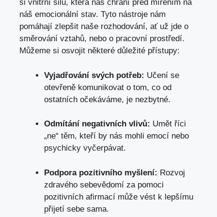
si vnitřní silu, která nás chrání před mířením na
náš emocionální stav. Tyto nástroje nám
pomáhají zlepšit naše rozhodování, ať už jde o
směrování vztahů, nebo o pracovní prostředí.
Můžeme si osvojit některé důležité přístupy:
Vyjadřování svých potřeb:
Učení se
otevřeně komunikovat o tom, co od
ostatních očekáváme, je nezbytné.
Odmítání negativních vlivů:
Umět říci
„ne“ těm, kteří by nás mohli emocí nebo
psychicky vyčerpávat.
Podpora pozitivního myšlení:
Rozvoj
zdravého sebevědomí za pomoci
pozitivních afirmací může vést k lepšímu
přijetí sebe sama.