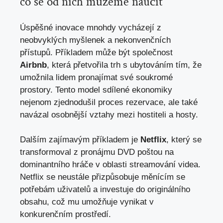
co se od nich můžeme naučit
Úspěšné inovace mnohdy vycházejí z
neobvyklých myšlenek a nekonvenčních
přístupů. Příkladem může být společnost
Airbnb
, která přetvořila trh s ubytováním tím, že
umožnila lidem pronajímat své soukromé
prostory. Tento model sdílené ekonomiky
nejenom zjednodušil proces rezervace, ale také
navázal osobnější vztahy mezi hostiteli a hosty.
Dalším zajímavým příkladem je
Netflix
, který se
transformoval z pronájmu DVD poštou na
dominantního hráče v oblasti streamování videa.
Netflix se neustále přizpůsobuje měnícím se
potřebám uživatelů a investuje do originálního
obsahu, což mu umožňuje vynikat v
konkurenčním prostředí.