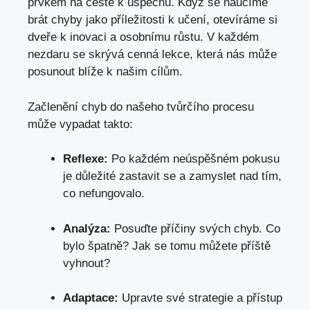
prvkem na cestě k úspěchu. Když se naučíme
brát chyby jako příležitosti k učení, otevíráme si
dveře k inovaci a osobnímu růstu. V každém
nezdaru se skrývá cenná lekce, která nás může
posunout blíže k našim cílům.
Začlenění chyb do našeho tvůrčího procesu
může vypadat takto:
Reflexe:
Po každém neúspěšném pokusu
je důležité zastavit se a zamyslet nad tím,
co nefungovalo.
Analýza:
Posuďte příčiny svých chyb. Co
bylo špatně? Jak se tomu můžete příště
vyhnout?
Adaptace:
Upravte své strategie a přístup