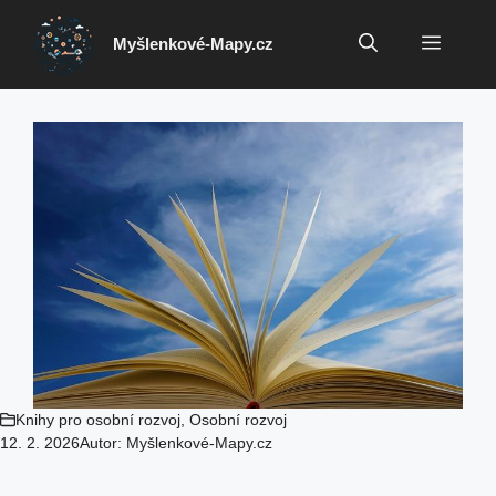
Přeskočit
na
Menu
Myšlenkové-Mapy.cz
obsah
Knihy pro osobní rozvoj
,
Osobní rozvoj
12. 2. 2026
Autor:
Myšlenkové-Mapy.cz