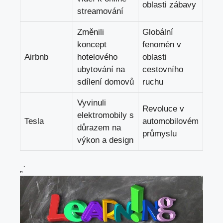
oblasti zábavy
streamování
Změnili
Globální
koncept
fenomén v
Airbnb
hotelového
oblasti
ubytování na
cestovního
sdílení domovů
ruchu
Vyvinuli
Revoluce v
elektromobily s
Tesla
automobilovém
důrazem na
průmyslu
výkon a design
„`