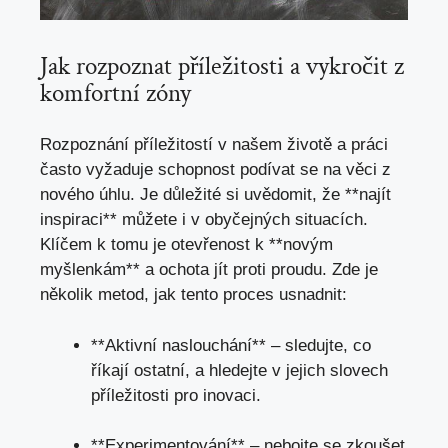
Jak rozpoznat příležitosti a vykročit z
komfortní zóny
Rozpoznání příležitostí v našem životě a práci
často vyžaduje schopnost podívat se na věci z
nového úhlu. Je důležité si uvědomit, že **najít
inspiraci** můžete i v obyčejných situacích.
Klíčem k tomu je otevřenost k **novým
myšlenkám** a ochota jít proti proudu. Zde je
několik metod, jak tento proces usnadnit:
**Aktivní naslouchání** – sledujte, co
říkají ostatní, a hledejte v jejich slovech
příležitosti pro inovaci.
**Experimentování** – nebojte se zkoušet