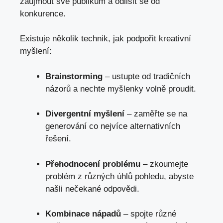
zaujmout své publikum a odlišit se od
konkurence.
Existuje několik technik, jak podpořit kreativní
myšlení:
Brainstorming
– ustupte od tradičních
názorů a nechte myšlenky volně proudit.
Divergentní myšlení
– zaměřte se na
generování co nejvíce alternativních
řešení.
Přehodnocení problému
– zkoumejte
problém z různých úhlů pohledu, abyste
našli nečekané odpovědi.
Kombinace nápadů
– spojte různé