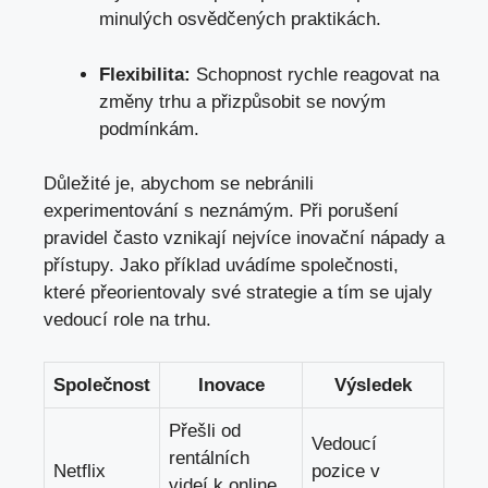
minulých osvědčených praktikách.
Flexibilita:
Schopnost rychle reagovat na
změny trhu a přizpůsobit se novým
podmínkám.
Důležité je, abychom se nebránili
experimentování s neznámým. Při porušení
pravidel často vznikají nejvíce inovační nápady a
přístupy. Jako příklad uvádíme společnosti,
které přeorientovaly své strategie a tím se ujaly
vedoucí role na trhu.
Společnost
Inovace
Výsledek
Přešli od
Vedoucí
rentálních
Netflix
pozice v
videí k online