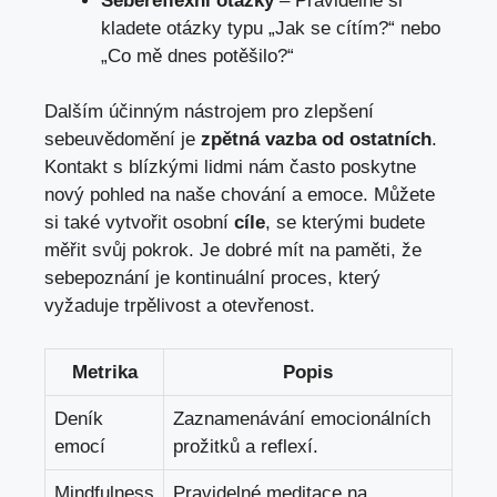
Sebereflexní otázky
– Pravidelně si
kladete otázky typu „Jak se cítím?“ nebo
„Co mě dnes potěšilo?“
Dalším účinným nástrojem pro zlepšení
sebeuvědomění je
zpětná vazba od ostatních
.
Kontakt s blízkými lidmi nám často poskytne
nový pohled na naše chování a emoce. Můžete
si také vytvořit osobní
cíle
, se kterými budete
měřit svůj pokrok. Je dobré mít na paměti, že
sebepoznání je kontinuální proces, který
vyžaduje trpělivost a otevřenost.
Metrika
Popis
Deník
Zaznamenávání emocionálních
emocí
prožitků a reflexí.
Mindfulness
Pravidelné meditace na