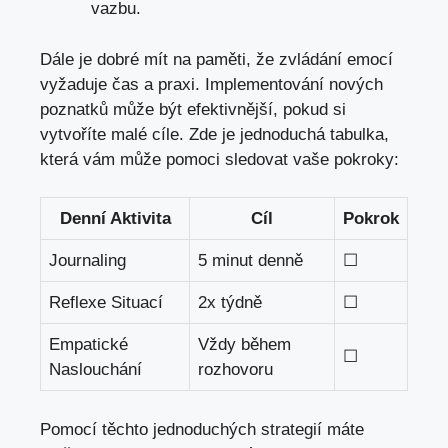
vazbu.
Dále
je dobré mít na paměti
, že zvládání emocí
vyžaduje čas a praxi. Implementování nových
poznatků může být efektivnější, pokud si
vytvoříte malé cíle. Zde je jednoduchá tabulka,
která vám může pomoci sledovat vaše pokroky:
Denní Aktivita
Cíl
Pokrok
Journaling
5 minut denně
☐
Reflexe Situací
2x týdně
☐
Empatické
Vždy během
☐
Naslouchání
rozhovoru
Pomocí těchto jednoduchých strategií máte