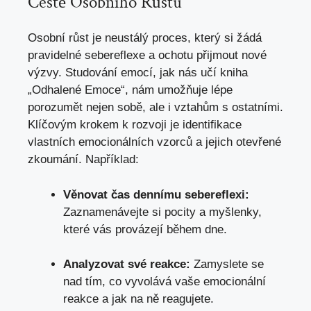
Cestě Osobního Růstu
Osobní růst je neustálý proces, který si žádá
pravidelné sebereflexe a ochotu přijmout nové
výzvy. Studování emocí, jak nás učí kniha
„Odhalené Emoce“, nám umožňuje lépe
porozumět nejen sobě, ale i vztahům s ostatními.
Klíčovým krokem k rozvoji je identifikace
vlastních emocionálních vzorců a jejich otevřené
zkoumání. Například:
Věnovat čas dennímu sebereflexi:
Zaznamenávejte si pocity a myšlenky,
které vás provázejí během dne.
Analyzovat své reakce:
Zamyslete se
nad tím, co vyvolává vaše emocionální
reakce a
jak na ně reagujete
.