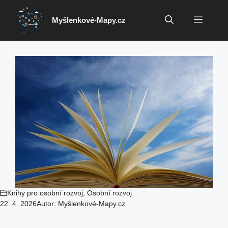
Přeskočit
na
Menu
Myšlenkové-Mapy.cz
obsah
Knihy pro osobní rozvoj
,
Osobní rozvoj
22. 4. 2026
Autor:
Myšlenkové-Mapy.cz