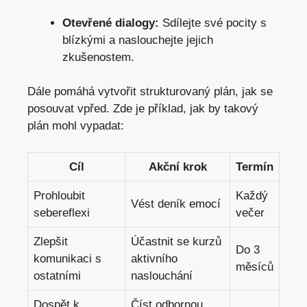
Otevřené dialogy:
Sdílejte své pocity s
blízkými a naslouchejte jejich
zkušenostem.
Dále pomáhá vytvořit strukturovaný plán, jak se
posouvat vpřed. Zde je příklad, jak by takový
plán mohl vypadat:
Cíl
Akční krok
Termín
Prohloubit
Každý
Vést deník emocí
sebereflexi
večer
Zlepšit
Účastnit se kurzů
Do 3
komunikaci s
aktivního
měsíců
ostatními
naslouchání
Dospět k
Číst odbornou