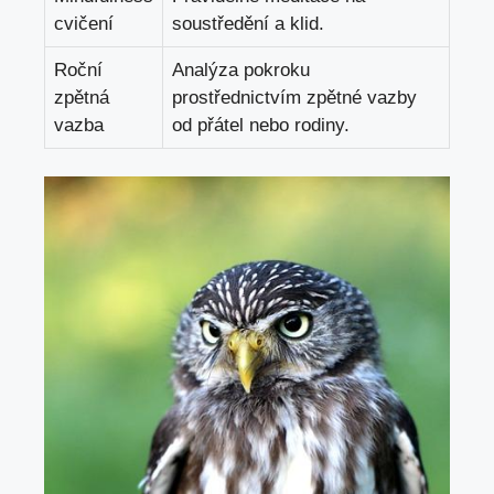
cvičení
soustředění a klid.
Roční
Analýza pokroku
zpětná
prostřednictvím zpětné vazby
vazba
od přátel nebo rodiny.