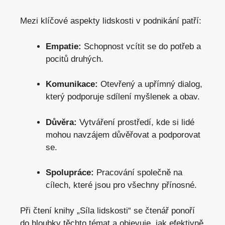
Mezi klíčové aspekty lidskosti v podnikání patří:
Empatie:
Schopnost vcítit se do potřeb a
pocitů druhých.
Komunikace:
Otevřený a upřímný dialog,
který podporuje sdílení myšlenek a obav.
Důvěra:
Vytváření prostředí,
kde si lidé
mohou navzájem důvěřovat
a podporovat
se.
Spolupráce:
Pracování společně na
cílech, které jsou pro všechny přínosné.
Při čtení knihy „Síla lidskosti“ se čtenář ponoří
do hloubky těchto témat a objevuje, jak efektivně