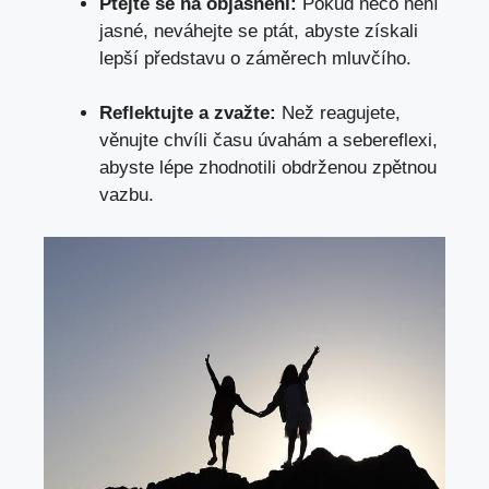
Ptejte se na objasnění:
Pokud něco není
jasné, neváhejte se ptát,
abyste získali
lepší představu
o záměrech mluvčího.
Reflektujte a zvažte:
Než reagujete,
věnujte chvíli času úvahám a sebereflexi,
abyste lépe zhodnotili obdrženou zpětnou
vazbu.