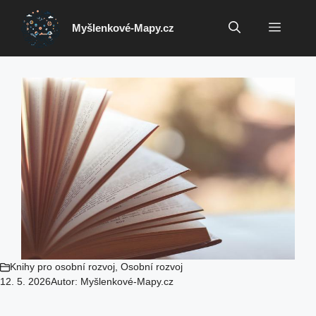
Přeskočit
na
Menu
Myšlenkové-Mapy.cz
obsah
Knihy pro osobní rozvoj
,
Osobní rozvoj
12. 5. 2026
Autor:
Myšlenkové-Mapy.cz