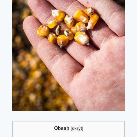
Obsah
[
skrýt
]