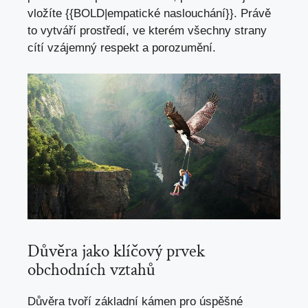
vložíte {{BOLD|empatické naslouchání}}. Právě
to vytváří prostředí, ve kterém všechny strany
cítí vzájemný respekt a porozumění.
Důvěra jako klíčový prvek
obchodních vztahů
Důvěra tvoří základní kámen pro úspěšné