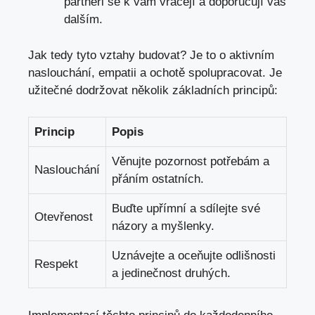
partneři se k vám vracejí a doporučují vás
dalším.
Jak tedy tyto vztahy budovat? Je to o aktivním
naslouchání, empatii a ochotě spolupracovat. Je
užitečné dodržovat několik základních principů:
Princip
Popis
Věnujte pozornost potřebám a
Naslouchání
přáním ostatních.
Buďte upřímní a sdílejte své
Otevřenost
názory a myšlenky.
Uznávejte a oceňujte odlišnosti
Respekt
a jedinečnost druhých.