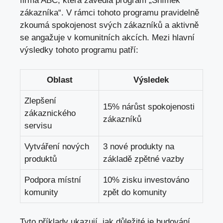
firma ABC, která zavedla program „Snímek
zákazníka“. V rámci tohoto programu pravidelně
zkoumá spokojenost svých zákazníků a aktivně
se angažuje v komunitních akcích. Mezi hlavní
výsledky tohoto programu patří:
Oblast
Výsledek
Zlepšení
15% nárůst spokojenosti
zákaznického
zákazníků
servisu
Vytváření nových
3 nové produkty na
produktů
základě zpětné vazby
Podpora místní
10% zisku investováno
komunity
zpět do komunity
Tyto příklady ukazují, jak důležité je budování