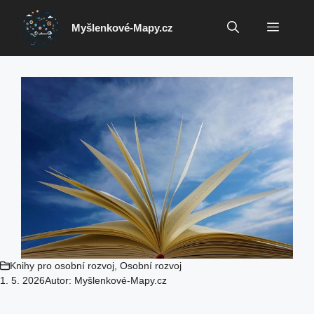
Přeskočit
na
Menu
Myšlenkové-Mapy.cz
obsah
Knihy pro osobní rozvoj
,
Osobní rozvoj
1. 5. 2026
Autor:
Myšlenkové-Mapy.cz