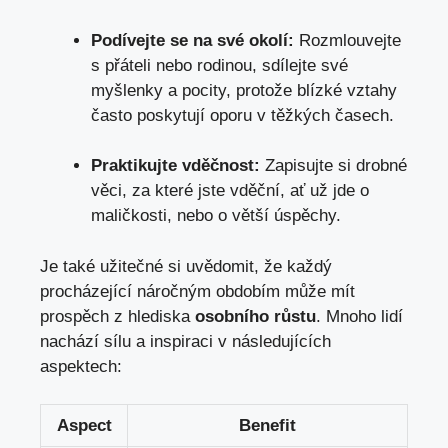
Podívejte se na své okolí:
Rozmlouvejte
s přáteli nebo rodinou, sdílejte své
myšlenky a pocity, protože blízké vztahy
často poskytují oporu v těžkých časech.
Praktikujte vděčnost:
Zapisujte si drobné
věci, za které jste vděční, ať už jde o
maličkosti, nebo o větší úspěchy.
Je také užitečné si uvědomit, že každý
procházející náročným obdobím může mít
prospěch z hlediska
osobního růstu
. Mnoho lidí
nachází sílu a inspiraci v následujících
aspektech:
Aspect
Benefit