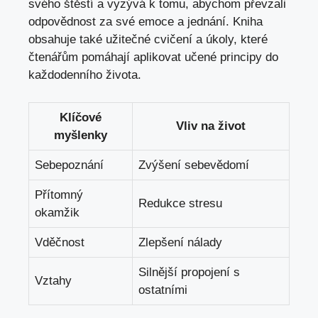
svého štěstí a vyzývá k tomu, abychom převzali
odpovědnost za své emoce a jednání. Kniha
obsahuje také užitečné cvičení a úkoly, které
čtenářům pomáhají aplikovat učené principy do
každodenního života.
Klíčové
Vliv na život
myšlenky
Sebepoznání
Zvýšení sebevědomí
Přítomný
Redukce stresu
okamžik
Vděčnost
Zlepšení nálady
Silnější propojení s
Vztahy
ostatními