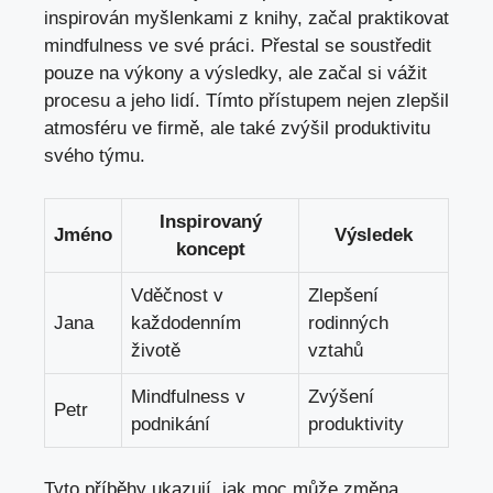
inspirován myšlenkami z knihy, začal praktikovat
mindfulness ve své práci. Přestal se soustředit
pouze na výkony a výsledky, ale začal si vážit
procesu a jeho lidí. Tímto přístupem nejen zlepšil
atmosféru ve firmě, ale také zvýšil produktivitu
svého týmu.
Inspirovaný
Jméno
Výsledek
koncept
Vděčnost v
Zlepšení
Jana
každodenním
rodinných
životě
vztahů
Mindfulness v
Zvýšení
Petr
podnikání
produktivity
Tyto příběhy ukazují, jak moc může změna