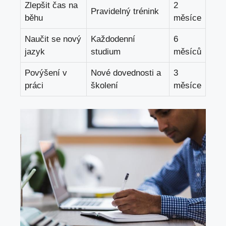
Zlepšit čas na
2
Pravidelný trénink
běhu
⁣měsíce
Naučit se nový
Každodenní
6
jazyk
studium
měsíců
Povýšení v
Nové dovednosti a⁢
3
práci
školení
měsíce