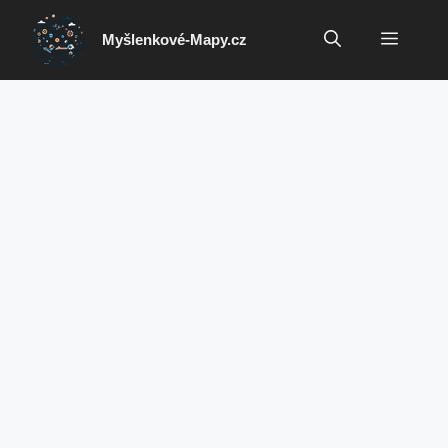
Přeskočit
na
Menu
Myšlenkové-Mapy.cz
obsah