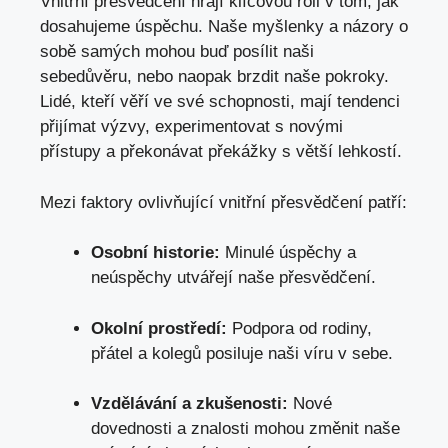
Vnitřní přesvědčení hrají klíčovou ‌roli v tom, jak
dosahujeme úspěchu. Naše myšlenky a názory o
‍sobě samých mohou buď posílit naši
sebedůvěru, nebo⁣ naopak brzdit naše pokroky.
Lidé, kteří věří ve své schopnosti, mají tendenci
přijímat výzvy, ⁣experimentovat s novými⁢
přístupy a​ překonávat překážky s větší lehkostí.
Mezi faktory ovlivňující vnitřní přesvědčení patří:
Osobní historie:
Minulé úspěchy a
neúspěchy utvářejí naše přesvědčení.
Okolní prostředí:
Podpora od rodiny,​
přátel a kolegů posiluje naši víru v sebe.
Vzdělávání⁢ a zkušenosti:
Nové
dovednosti a znalosti mohou změnit naše⁢