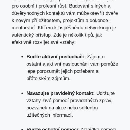
pro osobní i profesní růst. Budování silných a
důvěryhodných kontaktů vám může otevřít dveře
k novým příležitostem, projektům⁤ a dokonce i
mentorství. Klíčem ‍k‌ úspěšnému ⁤networkingu je
autentický přístup. ⁤Zde je několik tipů, ‍jak
efektivně ‍rozvíjet ⁢své vztahy:
Buďte aktivní posluchači:
Zájem o
ostatní a aktivní ⁢naslouchání vám ⁢pomůže
lépe porozumět jejich ‍potřebám a
přátelským zájmům.
Navazujte pravidelný ​kontakt:
Udržujte‍
vztahy živé pomocí pravidelných zpráv,
pozvánek na‌ akce nebo sdílením
užitečných informací.
Buďte ochotní pomoci:
Nabídka pomoci