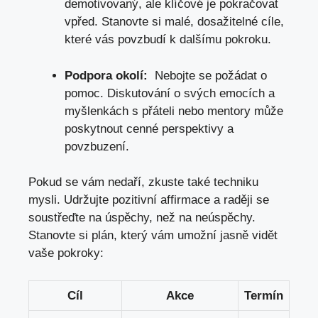
demotivovaný, ale ​klíčové je pokračovat
vpřed. Stanovte si malé, dosažitelné cíle,
které vás povzbudí k dalšímu pokroku.
Podpora okolí:
⁣ Nebojte se požádat o
pomoc. Diskutování o svých emocích a⁤
myšlenkách⁤ s přáteli nebo mentory může
poskytnout cenné perspektivy a
povzbuzení.
Pokud se vám nedaří, zkuste také techniku
mysli. Udržujte pozitivní affirmace ⁤a ⁤raději se
soustřeďte na úspěchy, než na ‌neúspěchy.
Stanovte si plán,⁢ který ⁢vám umožní jasně vidět
vaše pokroky:
Cíl
Akce
Termín