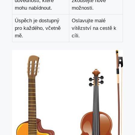
dovednosti, které
zkoušejte nové
mohu nabídnout.
možnosti.
Úspěch je dostupný
Oslavujte malé
pro každého, včetně
vítězství na cestě k
mě.
cíli.