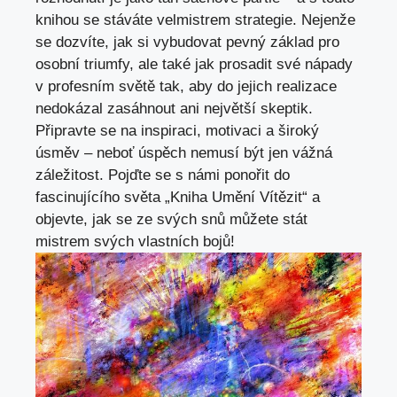
knihou‌ se stáváte velmistrem‌ strategie. Nejenže
se dozvíte, jak si vybudovat pevný základ pro
osobní⁣ triumfy,⁣ ale také jak prosadit své nápady
v profesním ⁣světě tak, aby do jejich​ realizace
nedokázal zasáhnout‌ ani největší skeptik.
Připravte‍ se na inspiraci, motivaci a široký
úsměv – neboť⁢ úspěch nemusí ​být jen vážná
záležitost. ⁣Pojďte se s námi ponořit do
fascinujícího světa „Kniha Umění Vítězit“ a
⁣objevte, ​jak se ⁣ze svých snů můžete stát
mistrem svých vlastních bojů!