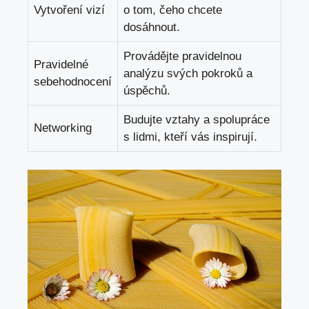
Vytvoření vizí
o tom, čeho chcete
dosáhnout.
Provádějte pravidelnou
Pravidelné
analýzu svých pokroků a
sebehodnocení
úspěchů.
Budujte vztahy⁣ a spolupráce
Networking
s lidmi, ⁣kteří vás inspirují.