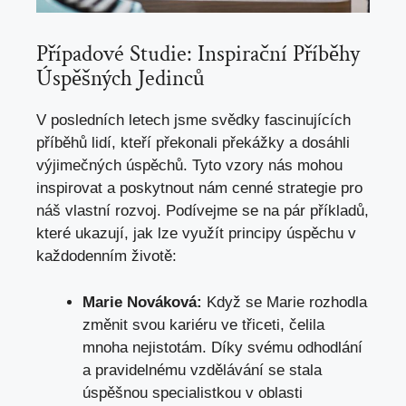
Případové Studie: Inspirační Příběhy
Úspěšných Jedinců
V posledních letech jsme⁤ svědky fascinujících
příběhů lidí, kteří překonali překážky ‍a dosáhli
výjimečných úspěchů. Tyto vzory nás​ mohou
inspirovat ⁤a poskytnout‍ nám cenné strategie⁢ pro
náš vlastní rozvoj. Podívejme se na pár příkladů,
které ukazují, jak lze využít principy ‍úspěchu v
každodenním životě:
Marie Nováková:
Když se Marie rozhodla⁢
změnit svou kariéru ve třiceti, čelila
mnoha nejistotám. Díky svému odhodlání
a pravidelnému vzdělávání se stala
úspěšnou specialistkou v oblasti