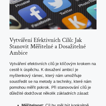
Vytváření⁢ Efektivních Cílů: Jak
Stanovit Měřitelné a Dosažitelné
Ambice
Vytváření efektivních cílů je klíčovým krokem na
cestě k úspěchu. K dosažení ambicí je
⁤myšlenkový rámec, který nám umožňuje
soustředit se na metody a techniky, které ⁢nám
pomohou měřit pokrok. Při stanovování cílů je
⁣důležité dodržovat několik⁤ základních zásad:
Měřitelnost:
Cíl by měl být konkrétně