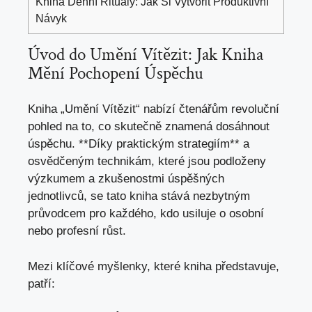
Kniha Denní Rituály: Jak Si Vytvořit Produktivní
Návyk
Úvod do Umění Vítězit: ‌Jak Kniha
Mění‌ Pochopení Úspěchu
Kniha „Umění Vítězit“ nabízí čtenářům revoluční
pohled na to, ​co skutečně znamená dosáhnout
úspěchu. **Díky praktickým strategiím** a
osvědčeným technikám, které jsou podloženy
výzkumem a‌ zkušenostmi úspěšných
jednotlivců, se tato​ kniha stává nezbytným
průvodcem pro každého, ‍kdo usiluje o osobní
nebo profesní růst.
Mezi klíčové myšlenky, které ​kniha​ představuje,
patří: