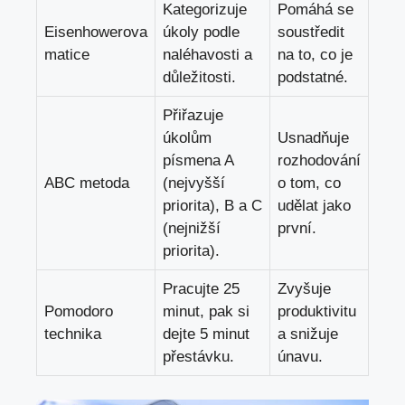
Kategorizuje
Pomáhá se
Eisenhowerova​
úkoly podle
soustředit‌
matice
naléhavosti a
na to, co je
důležitosti.
podstatné.
Přiřazuje
úkolům
Usnadňuje
písmena A
rozhodování
ABC metoda
(nejvyšší
o tom, co
priorita), B a C
udělat jako
(nejnižší
první.
priorita).
Pracujte 25
Zvyšuje
Pomodoro
minut, pak ⁤si
‍produktivitu
technika
dejte 5 minut
a snižuje
přestávku.
⁤únavu.