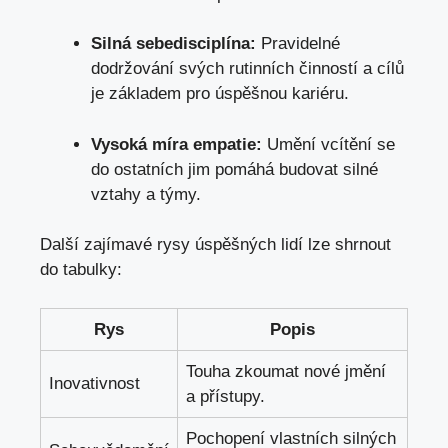
Silná sebedisciplína:
Pravidelné
dodržování ‍svých rutinních činností a cílů
je základem pro úspěšnou⁣ kariéru.
Vysoká míra empatie:
Umění vcítění‍ se
do ostatních jim pomáhá budovat silné
vztahy a ‌týmy.
Další ⁤zajímavé rysy úspěšných lidí ⁣lze shrnout
do tabulky:
Rys
Popis
Touha zkoumat nové jmění
Inovativnost
a přístupy.
Pochopení vlastních silných