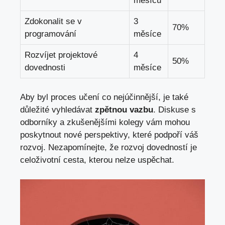
měsíců
Zdokonalit se v
3
70%
programování
měsíce
Rozvíjet projektové
4
50%
dovednosti
měsíce
Aby byl⁤ proces ⁢učení co ⁣nejúčinnější, je také
důležité vyhledávat
zpětnou vazbu
. Diskuse s
odborníky a zkušenějšími kolegy vám mohou
poskytnout nové perspektivy, které podpoří váš
rozvoj. Nezapomínejte, že rozvoj dovedností je
celoživotní cesta, kterou nelze uspěchat.