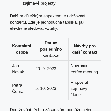
zajímavé projekty.
Dalším důležitým aspektem⁤ je udržování
kontaktu. Zde je jednoduchá tabulka, jak
efektivně sledovat vztahy:
Datum
Kontaktní
Návrhy pro
⁤posledního
osoba
další kontakt
kontaktu
Jan⁢
Navrhnout
20. 9. 2023
Novák
coffee meeting
Přeposlat
Petra
5. 10. 2023
zajímavý
Černá
článek
Dodržování těchto zásad vám pomůže nejen