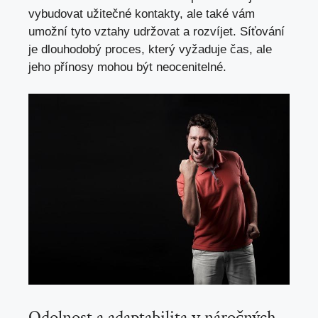
vybudovat užitečné kontakty, ale⁣ také ⁣vám​
umožní​ tyto vztahy udržovat a rozvíjet. Síťování
je dlouhodobý proces, který vyžaduje čas, ​ale
jeho ⁢přínosy mohou‍ být neocenitelné.
Odolnost a adaptabilita v ⁢náročných