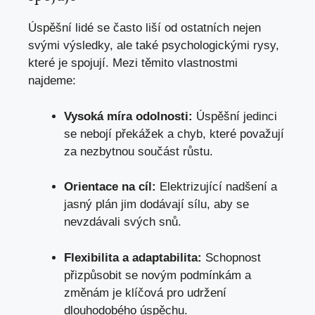
Úspěšní lidé‍ se často liší od ostatních nejen
svými výsledky, ale také psychologickými rysy,
které je spojují. Mezi těmito vlastnostmi
najdeme:
Vysoká míra odolnosti:
Úspěšní jedinci
se​ nebojí překážek a chyb, které považují‍
za nezbytnou součást růstu.
Orientace na​ cíl:
Elektrizující nadšení a
jasný plán jim dodávají⁤ sílu, ⁣aby​ se
nevzdávali svých snů.
Flexibilita a adaptabilita:
Schopnost
přizpůsobit‌ se novým podmínkám a
⁢změnám je klíčová pro udržení‌
dlouhodobého úspěchu.