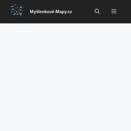
Přeskočit
na
Menu
Myšlenkové-Mapy.cz
obsah