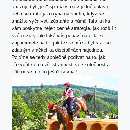
unavuje být „jen“ specialistou v ‍jedné oblasti,
nebo se cítíte‌ jako ryba na suchu, když se
snažíte vyčnívat, zůstaňte s námi! Tato kniha
vám ‍poskytne nejen ⁤cenné strategie, jak rozšířit
své obzory, ale také vás pobaví natolik, že
zapomenete‍ na​ to, jak těžké může být ⁤stát⁤ se
zdatným v několika disciplínách najednou.
Pojďme se ⁤tedy společně podívat na to, jak
přetvořit sen o všestrannosti ve skutečnost a⁣
přitom se u toho ještě zasmát!