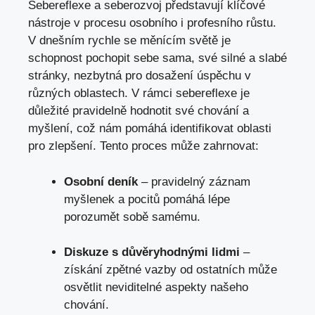
Sebereflexe a seberozvoj představují klíčové
nástroje ⁢v procesu osobního i profesního růstu.
V dnešním rychle se měnícím světě je
schopnost pochopit sebe sama, své silné ⁢a slabé
stránky, nezbytná pro dosažení ⁤úspěchu v
různých oblastech. V rámci sebereflexe je
důležité pravidelně hodnotit své chování a
myšlení, což nám pomáhá identifikovat ⁢oblasti
pro zlepšení. Tento proces může zahrnovat:
Osobní deník
– pravidelný záznam
myšlenek a pocitů pomáhá lépe
porozumět sobě​ samému.
Diskuze s důvěryhodnými‌ lidmi
–
získání zpětné vazby ⁣od ostatních může
osvětlit ​neviditelné aspekty našeho
chování.