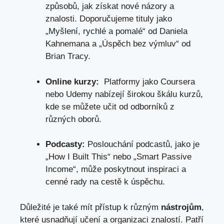
způsobů, jak ​získat nové názory a
znalosti. Doporučujeme tituly jako
„Myšlení, rychlé a pomalé“ od Daniela
Kahnemana a⁣ „Úspěch bez výmluv“ od⁣
Brian Tracy.
Online kurzy:
‍ Platformy jako Coursera
nebo Udemy nabízejí širokou škálu kurzů,
kde se můžete učit od odborníků z
různých oborů.
Podcasty:
Poslouchání podcastů, jako je
„How I Built This“ nebo „Smart Passive
Income“, může poskytnout inspiraci a
cenné rady na cestě k úspěchu.
Důležité je také mít přístup k různým
nástrojům
,
které usnadňují učení a organizaci znalostí. Patří