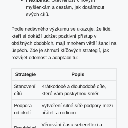
Flexibilita:
Otevřenost k novým
myšlenkám a cestám, jak dosáhnout
svých cílů.
Podle ​nedávného výzkumu se ukazuje,⁣ že lidé,
kteří si dokáží udržet pozitivní přístup v
obtížných obdobích, mají mnohem větší šanci na
úspěch. Zde je shrnutí klíčových strategií, jak
rozvíjet odolnost a adaptabilitu:
Strategie
Popis
Stanovení
Krátkodobé a dlouhodobé cíle,
​cílů
které vám poskytnou směr
.
Podpora
Vytvoření silné sítě podpory mezi
od okolí
přáteli a rodinou.
Věnování času⁢ sebereflexi a