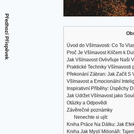
Předhozí Příspěvek
Ob
Úvod do Všímavosti: Co To Vl
Proč Je Všímavost Klíčem k Du
Jak Všímavost Ovlivňuje Naši 
Praktické Techniky Všímavosti 
Překonání Zábran: Jak Začít S 
Všímavost a Emocionální Inteli
Inspirativní Příběhy: Úspěchy D
Jak Udržet Všímavost jako Sou
Otázky a Odpovědi
Závěrečné poznámky
Nenechte si ujít:
Kniha Práce Na Dálku: Jak Efe
Kniha Jak Myslí Milionáři: Tajem