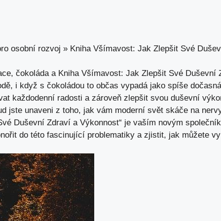
ro osobní rozvoj
»
Kniha Všímavost: Jak Zlepšit Své Dušev
tace, čokoláda a Kniha Všímavost: Jak Zlepšit Své Duševní
odě, i když s čokoládou to občas vypadá jako spíše dočasná 
žívat každodenní radosti a zároveň zlepšit svou duševní výko
d jste unaveni z toho, jak vám moderní svět skáče na nervy 
 Své Duševní Zdraví a Výkonnost“ je vaším novým společní
řit do této fascinující problematiky a zjistit, jak můžete vyl