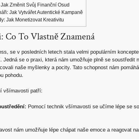
 Jak Změnit Svůj Finanční Osud
háři: Jak Vytvářet Autentické Kampaně
: Jak Monetizovat Kreativitu
i: Co To Vlastně Znamená
ss, se v posledních letech stala velmi populárním konceptem
. Jedná se o praxi, která nám umožňuje plně se soustředit 
ovali naše myšlenky a pocity. Tato schopnost nám pomáhá l
ou pohodu.
 všímavosti patří:
oustředění:
Pomocí technik všímavosti se učíme lépe se so
vost nám umožňuje lépe chápat naše emoce a reagovat na 