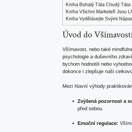
Kniha Bohatý Táta Chudý Táta:
Kniha Všichni Marketeři Jsou L
Kniha Vydělávejte Svými Nápady
Úvod do Všímavost
Všímavost, nebo také mindfulne
psychologie a duševního zdraví
bychom hodnotili nebo vyhodnoc
dokonce i zlepšuje naši celkov
Mezi hlavní výhody praktikování
Zvýšená pozornost a s
před sebou.
Emoční regulace:
Všíma