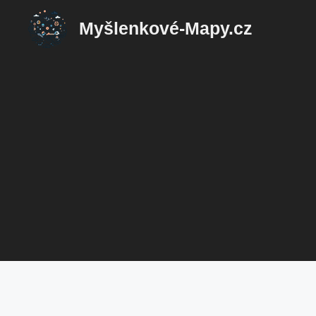
Přeskočit
Myšlenkové-Mapy.cz
na
obsah