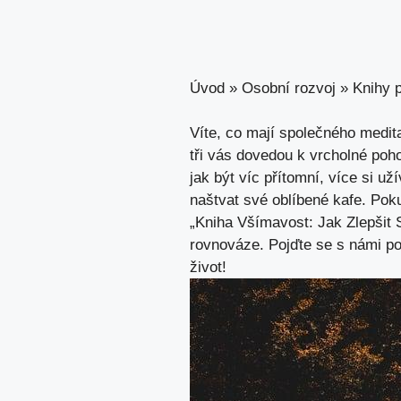
Úvod
»
Osobní rozvoj
»
Knihy p
Víte, co mají společného medi
tři vás dovedou k vrcholné poh
jak být víc přítomní, více si u
naštvat své oblíbené kafe. Poku
„Kniha Všímavost: Jak Zlepšit
rovnováze. Pojďte se s námi pono
život!