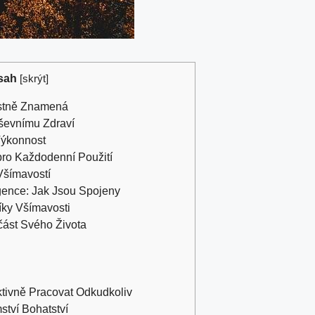
sah
[
skrýt
]
astně Znamená
ševnímu Zdraví
Výkonnost
pro Každodenní Použití
Všímavostí
gence: Jak Jsou Spojeny
íky Všímavosti
část Svého Života
ktivně Pracovat Odkudkoliv
ství Bohatství