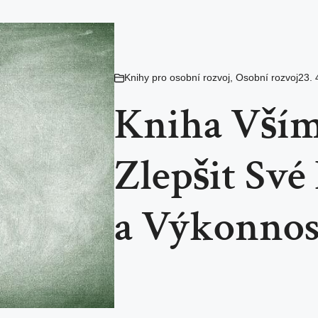
Knihy pro osobní rozvoj
,
Osobní rozvoj
23. 
Kniha Vším
Zlepšit Své
a Výkonnos