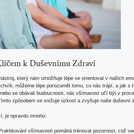
Klíčem k Duševnímu Zdraví
ástroj, který nám umožňuje lépe se orientovat v našich e
chvíli, můžeme lépe porozumět tomu, co nás trápí, a jak s 
 nebo se obávali budoucnosti, nás všímavost učí být v proc
. Tímto způsobem se snižuje úzkost a zvyšuje naše duševní z
zí, je opravdu mnoho:
raktikování všímavosti pomáhá trénovat pozornost, což ve