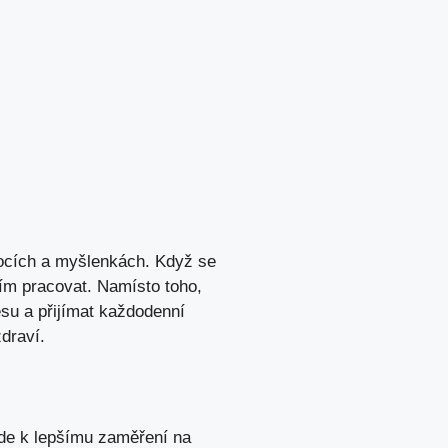
mocích a myšlenkách. Když se
tím pracovat. Namísto toho,
esu a přijímat každodenní
draví.
de k lepšímu zaměření na