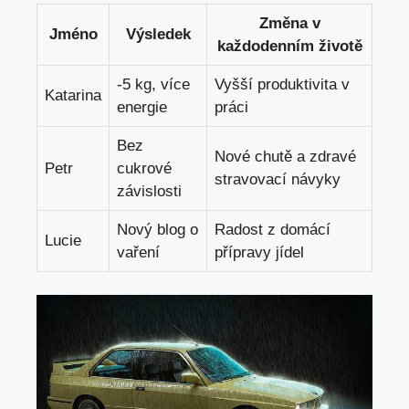
Změna v
Jméno
Výsledek
každodenním životě
-5 kg, více
Vyšší produktivita v
Katarina
energie
práci
Bez
Nové chutě a zdravé
Petr
cukrové
stravovací návyky
závislosti
Nový blog o
Radost z domácí
Lucie
vaření
přípravy jídel