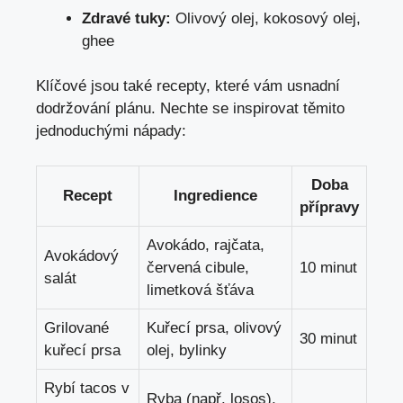
Zdravé tuky:
Olivový olej, kokosový olej,
ghee
Klíčové jsou také recepty, které vám usnadní
dodržování plánu. Nechte se inspirovat těmito
jednoduchými nápady:
Doba
Recept
Ingredience
přípravy
Avokádo, rajčata,
Avokádový
červená cibule,
10 minut
salát
limetková šťáva
Grilované
Kuřecí prsa, olivový
30 minut
kuřecí prsa
olej, bylinky
Rybí tacos v
Ryba (např. losos),