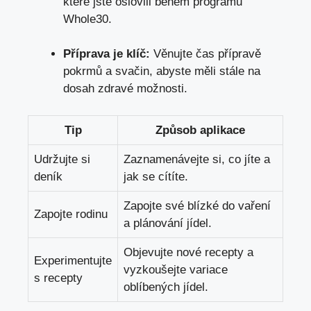
které jste oslovili během programu
Whole30.
Příprava je klíč:
Věnujte čas přípravě
pokrmů a svačin, abyste měli stále na
dosah zdravé možnosti.
Tip
Způsob aplikace
Udržujte si
Zaznamenávejte si, co jíte a
deník
jak se cítíte.
Zapojte své blízké do vaření
Zapojte rodinu
a plánování jídel.
Objevujte nové recepty a
Experimentujte
vyzkoušejte variace
s recepty
oblíbených jídel.