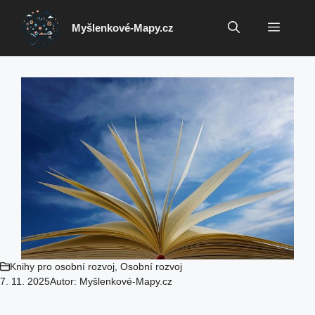
Přeskočit
na
Menu
Myšlenkové-Mapy.cz
obsah
Knihy pro osobní rozvoj
,
Osobní rozvoj
7. 11. 2025
Autor:
Myšlenkové-Mapy.cz