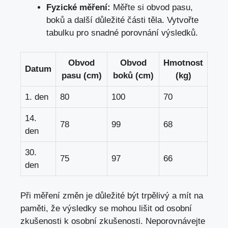
Fyzické měření:
Měřte si obvod pasu,
boků a další důležité části těla. Vytvořte
tabulku pro snadné porovnání výsledků.
Obvod
Obvod
Hmotnost
Datum
pasu (cm)
boků (cm)
(kg)
1. den
80
100
70
14.
78
99
68
den
30.
75
97
66
den
Při měření změn je důležité být trpělivý a
mít na
paměti
, že výsledky se mohou lišit od osobní
zkušenosti k osobní zkušenosti. Neporovnávejte