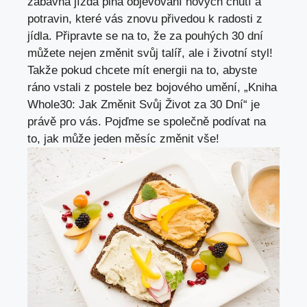
zábavná jízda plná objevování nových chutí a
potravin, které vás znovu přivedou k radosti z
jídla. Připravte se na to, že za pouhých 30 dní
můžete nejen změnit svůj talíř, ale i životní styl!
Takže pokud chcete mít energii na to, abyste
ráno vstali z postele bez bojového umění, „Kniha
Whole30: Jak Změnit Svůj Život za 30 Dní“
je
právě pro vás
. Pojďme se společně podívat na
to, jak může jeden měsíc změnit vše!