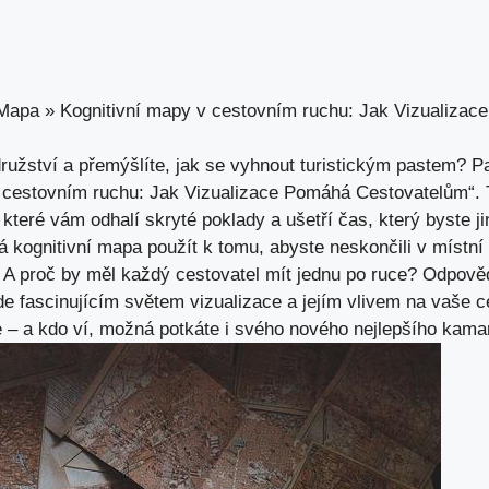
 Mapa
»
Kognitivní mapy v cestovním ruchu: Jak Vizualiza
družství a přemýšlíte, jak se vyhnout turistickým pastem? P
v cestovním ruchu: Jak Vizualizace Pomáhá Cestovatelům“.
 které vám odhalí skryté poklady a ušetří čas, který byste j
 kognitivní mapa použít k tomu, abyste neskončili v místní 
y? A proč by měl každý cestovatel mít jednu po ruce? Odpověd
e fascinujícím světem vizualizace a jejím vlivem na vaše ce
e – a kdo ví, možná potkáte i svého nového nejlepšího kama