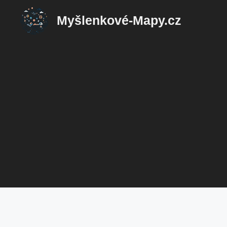
Přeskočit
Myšlenkové-Mapy.cz
na
obsah