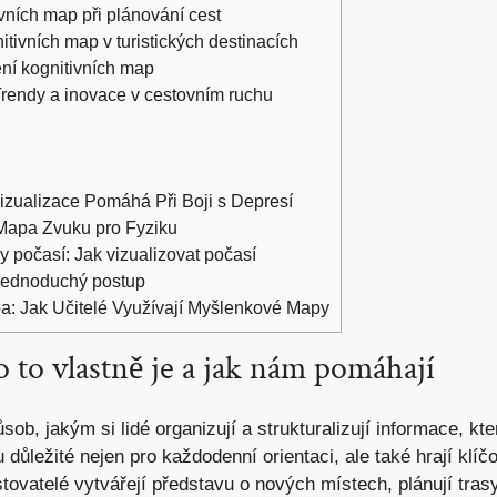
tivních map při plánování cest
itivních map v turistických destinacích
ení kognitivních map
rendy a inovace v cestovním ruchu
izualizace Pomáhá Při Boji s Depresí
apa Zvuku pro Fyziku
 počasí: Jak vizualizovat počasí
 Jednoduchý postup
pa: Jak Učitelé Využívají Myšlenkové Mapy
 to vlastně je a jak nám pomáhají
ob, jakým si lidé organizují a strukturalizují informace, kte
 důležité nejen pro každodenní orientaci, ale také hrají klíč
ovatelé vytvářejí představu o nových místech, plánují trasy