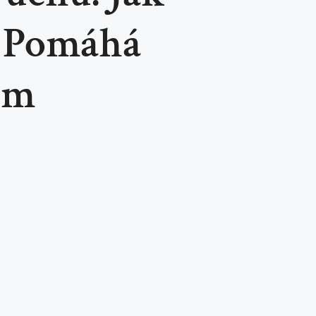
e Pomáhá
ům