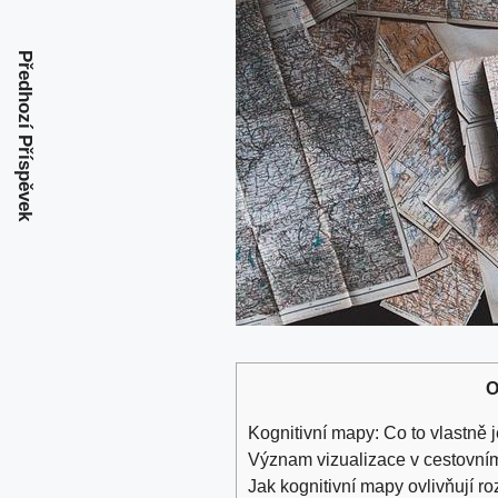
Předhozí Příspěvek
O
Kognitivní mapy: Co to vlastně 
Význam vizualizace v cestovní
Jak kognitivní mapy ovlivňují r