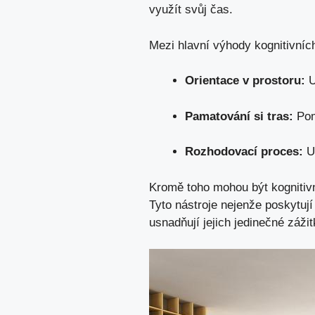
využít svůj čas.
Mezi hlavní výhody kognitivníc
Orientace v prostoru:
U
Pamatování si tras:
Pomá
Rozhodovací proces:
Um
Kromě toho mohou být
kogniti
Tyto nástroje nejenže poskytují 
usnadňují jejich jedinečné záž