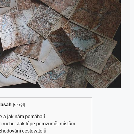
bsah
[
skrýt
]
je a jak nám pomáhají
m ruchu: Jak lépe porozumět místům
ozhodování cestovatelů