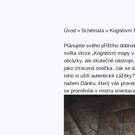
Úvod
»
Schémata
»
Kognitivní
Plánujete svého příštího dobro
světa skrze „Kognitivní mapy 
obrázky, ale skutečné nástroje,
jako ztracená ovečka. Jak se dá
toho si užili autentické zážitk
našem článku, který vás proved
se proměníte v mistra orientac