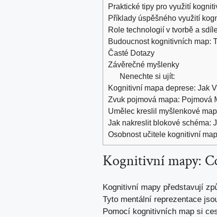
Praktické tipy pro využití kogni
Příklady úspěšného využití kogn
Role technologií v tvorbě a sdíl
Budoucnost kognitivních map: T
Časté Dotazy
Závěrečné myšlenky
Nenechte si ujít:
Kognitivní mapa deprese: Jak V
Zvuk pojmová mapa: Pojmová M
Umělec kreslil myšlenkové mapy
Jak nakreslit blokové schéma:
Osobnost učitele kognitivní ma
Kognitivní mapy: Co
Kognitivní mapy představují způs
Tyto mentální reprezentace jsou
Pomocí kognitivních map si cest