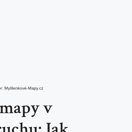
or:
Myšlenkové-Mapy.cz
 mapy v
uchu: Jak