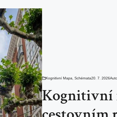
Kognitivní Mapa
,
Schémata
20. 7. 2026
Aut
Kognitivní
cestovním r