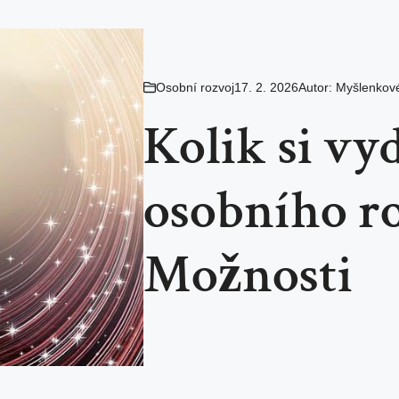
Osobní rozvoj
17. 2. 2026
Autor:
Myšlenkov
Kolik si vy
osobního ro
Možnosti