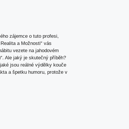
vého zájemce o tuto profesi,
: Realita a Možnosti“ vás
m hábitu vezete na jahodovém
nu“. Ale jaký je skutečný příběh?
 jaké jsou ‍reálné výdělky kouče
 fakta a špetku humoru, protože v