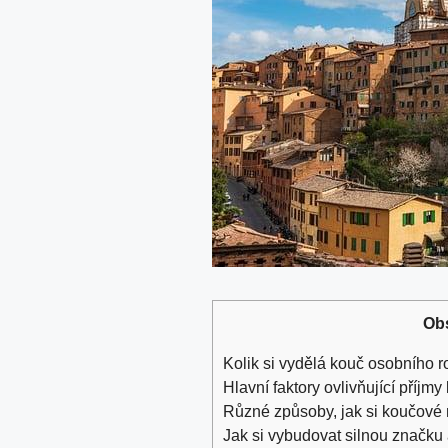
Ob
Kolik si⁢ vydělá kouč osobního​ r
Hlavní⁣ faktory ovlivňující příj
Různé‍ způsoby, jak‍ si koučové
Jak si vybudovat⁤ silnou značku a