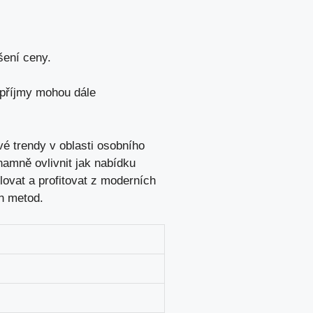
ení ⁢ceny.
 příjmy⁣ mohou dále
trendy⁤ v ‌oblasti ‍osobního‌
namně ovlivnit jak nabídku
blovat a profitovat z moderních
ch metod.