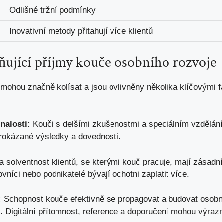
Odlišné tržní podmínky
Inovativní ‌metody přitahují ⁤více ⁢klientů
ivňující příjmy kouče osobního rozvoje
ohou značně kolísat a jsou ovlivněny⁤ několika‍ klíčovými⁢ fa
nalosti:
Kouči s⁣ delšími zkušenostmi a‍ speciálním vzdělán
 prokázané výsledky a ⁤dovednosti.
a ⁤solventnost klientů, se kterými kouč pracuje, mají⁤ zásadní ⁢
níci nebo podnikatelé bývají ochotni zaplatit více.
:
Schopnost⁤ kouče efektivně se propagovat ‍a ⁤budovat⁢ osobn
 Digitální přítomnost,⁢ reference a doporučení mohou výrazně