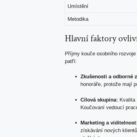
Umístění
Metodika
Hlavní⁣ faktory ovl
Příjmy kouče osobního rozvoje⁤ m
patří:
Zkušenosti a odborné ‍z
honoráře,⁣ protože ‌mají⁢
Cílová skupina:
Kvalita 
Koučovaní vedoucí pracov
Marketing a ⁢viditelnost
získávání nových klientů.