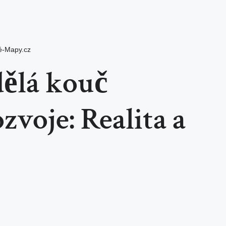
é-Mapy.cz
dělá kouč
zvoje: Realita a