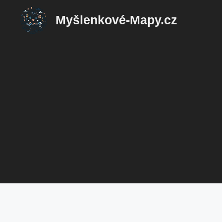
Přeskočit
Myšlenkové-Mapy.cz
na
obsah