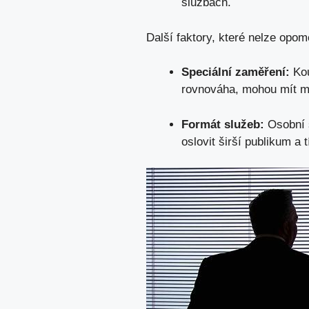
službách.
Další faktory, které nelze opom
Speciální zaměření:
​Ko
rovnováha, mohou ‍mít mo
Formát služeb:
Osobní s
oslovit širší publikum a 