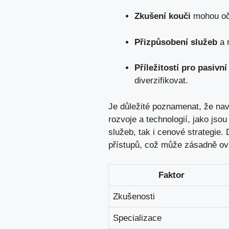
Zkušení kouči
mohou oče
Přizpůsobení ⁤služeb
a r
Příležitostí ⁢pro⁢
pasivní
diverzifikovat.
Je⁤ důležité poznamenat, že⁢ nav
rozvoje a technologií, jako ⁣js
služeb,‌ tak i ​cenové strategie
přístupů, což může‍ zásadně⁣ ovli
Faktor
Zkušenosti
Specializace