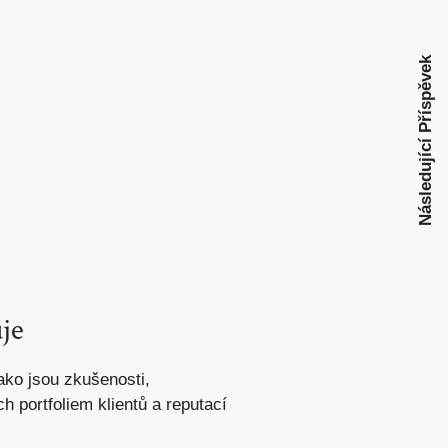
Následující Příspěvek
uje
ko jsou ⁤zkušenosti, ​
ch portfoliem klientů a reputací