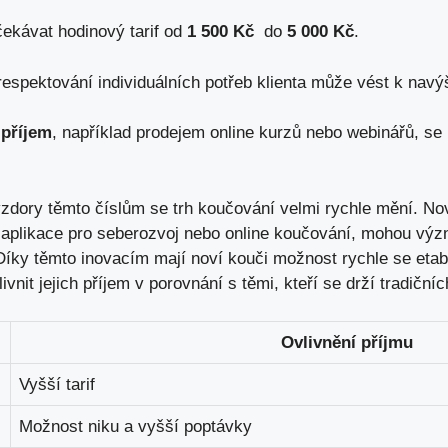
kávat hodinový tarif od
1 500 Kč
⁣ do⁢
5 ⁤000 Kč
.
espektování individuálních potřeb ​klienta může vést k navýš
 příjem
, ​například prodejem online⁤ kurzů nebo webinářů, se
zdory ​těmto číslům se trh koučování velmi rychle mění. Nové ​
ou aplikace pro seberozvoj nebo online koučování, mohou výz
. ‍Díky těmto ⁢inovacím mají noví kouči možnost ‌rychle se⁣ eta
vnit jejich‍ příjem v porovnání ‍s těmi, kteří se drží tradiční
Ovlivnění příjmu
Vyšší⁢ tarif
Možnost niku a vyšší poptávky