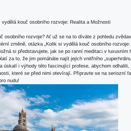
i vydělá kouč osobního rozvoje: Realita a Možnosti
ouč osobního rozvoje? Ať už ‌se⁣ na to díváte z pohledu zvěda
riérní změně, otázka ​„Kolik si vydělá kouč⁤ osobního rozvoje
ná si představujete, jak⁣ se ‌po ranní‍ meditaci v⁢ luxusní
atí za ‌to, že jim pomáháte najít jejich vnitřního‍ „superhrdi
skalí i‌ výhody​ této fascinující profese, abychom odhalili,
osti, které⁣ se před nimi otevírají. Připravte se​ na seriozní
⁤pro nudu!