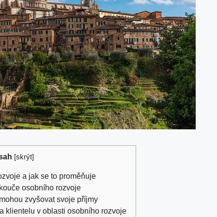
sah
[
skrýt
]
ozvoje a ‍jak se to ‍proměňuje
my kouče osobního rozvoje
 mohou zvyšovat ⁤svoje příjmy
 klientelu v ⁣oblasti‍ osobního rozvoje