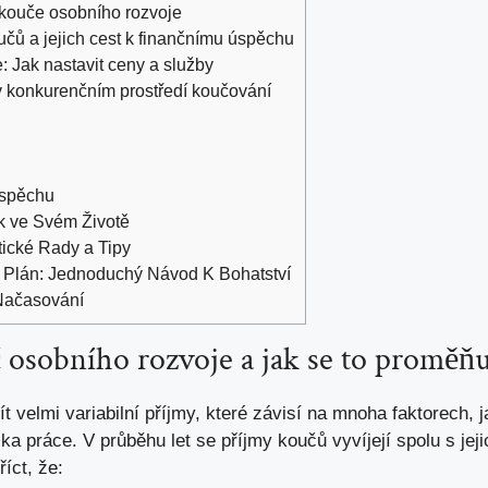
é kouče osobního rozvoje
učů ‌a jejich cest k finančnímu úspěchu
 Jak ​nastavit ceny⁣ a⁤ služby
 ‌v konkurenčním prostředí⁣ koučování
Úspěchu
k ve Svém Životě
ktické Rady a Tipy
 Plán: Jednoduchý Návod K Bohatství
Načasování
 osobního​ rozvoje a ‍jak se to ‍proměň
velmi variabilní příjmy, které ⁤závisí na ‌mnoha faktorech,‍ ja
a ‌práce. ‌V‍ průběhu let se příjmy koučů vyvíjejí spolu s jeji
íct,⁤ že: