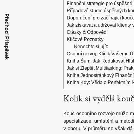
Finanční strategie pro​ úspěšn
Případové​ studie‍ úspěšných ko
Předhozí Příspěvek
Doporučení pro ‍začínající kouče:
Jak získávat a⁣ udržovat klienty
Otázky & ‍Odpovědi
Klíčové ⁤Poznatky
Nenechte si ujít:
Osobní rozvoj: Klíč k Vašemu 
Kniha Šum: Jak Redukovat Hlu
Jak si Zlepšit Multitasking: Pra
Kniha Jednostránkový Finanční
Kniha Kdy: Věda o Perfektním 
Kolik si⁢ vydělá kouč
Kouč⁤ osobního ⁢rozvoje může mít 
specializace, umístění a metodik
v oboru.⁤ V průměru se ‌však ​dá ‍ř