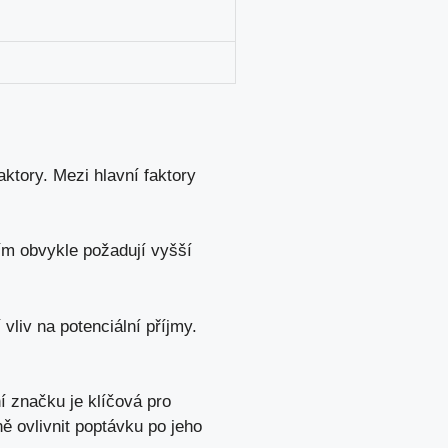
ktory. Mezi ⁤hlavní faktory
ím obvykle ‍požadují vyšší
vliv ⁤na ‌potenciální příjmy.
í značku je klíčová pro⁢
 ovlivnit⁣ poptávku po‌ jeho