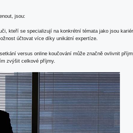
enout, jsou:
uči, kteří se specializují ‍na konkrétní​ témata jako jsou​ kari
žnost účtovat více díky unikátní ⁣expertíze.
etkání versus online koučování může značně ovlivnit příj
tím ⁤zvýšit celkové příjmy.