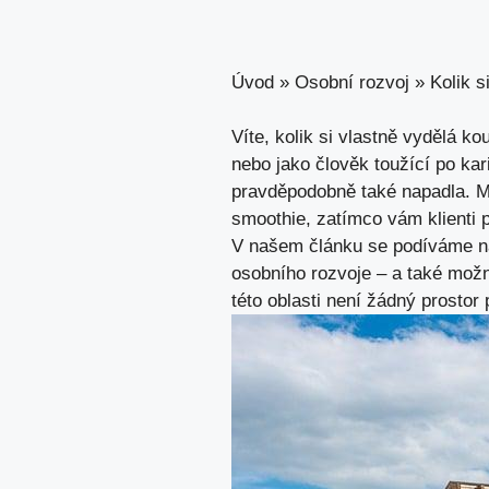
Úvod
»
Osobní rozvoj
»
Kolik s
Víte, kolik si vlastně vydělá k
nebo jako člověk toužící‍ po ka
pravděpodobně také napadla. Mož
smoothie, zatímco vám klienti⁢ pl
V našem článku se podíváme na​ ú
osobního rozvoje –⁤ a⁢ také možn
této oblasti⁢ není ⁤žádný prostor 