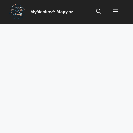
Přeskočit
na
Menu
Myšlenkové-Mapy.cz
obsah