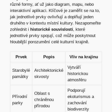
různé formy, ať už jako diagram, mapu, nebo
interaktivní aplikaci. Klíčové je zaměřit se na to,
jak jednotlivé prvky ovlivňují a doplňují jeden
druhého v kontextu místní kultury. Nezapomeňte
zohlednit i
historické souvislosti
, které
jednotlivé prvky spojují, což může poskytnout
hloubější porozumění celé kulturní krajině.
Prvek
Popis
Vliv na krajinu
Vytváří
Starobylé
Architektonické
historickou
památky
skvosty
atmosféru
Podporují
Oblast s
Přírodní
ekoturismus a
chráněnou
parky
zachování
přírodou
biodiverzity