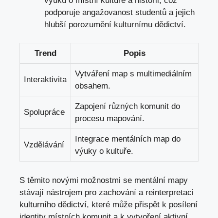
výuku o místní kultuře a historii, což
podporuje angažovanost studentů a jejich
hlubší porozumění kulturnímu dědictví.
Trend
Popis
Vytváření map s multimediálním
Interaktivita
obsahem.
Zapojení různých komunit do
Spolupráce
procesu mapování.
Integrace mentálních map do
Vzdělávání
výuky o kultuře.
S těmito novými možnostmi se mentální mapy
stávají nástrojem pro zachování a reinterpretaci
kulturního dědictví, které může přispět k posílení
identity místních komunit a k vytvoření aktivní