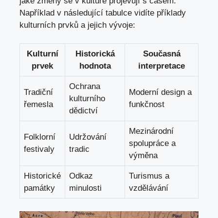
jaké změny se v kultuře projevují s časem.
Například v následující tabulce vidíte příklady
kulturních prvků a jejich vývoje:
Kulturní
Historická
Současná
prvek
hodnota
interpretace
Ochrana
Tradiční
Moderní design a
kulturního
řemesla
funkčnost
dědictví
Mezinárodní
Folklorní
Udržování
spolupráce a
festivaly
tradic
výměna
Historické
Odkaz
Turismus a
památky
minulosti
vzdělávání