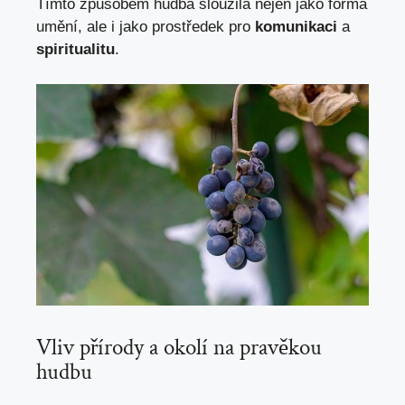
Tímto způsobem hudba sloužila nejen jako forma​
umění, ale i jako prostředek pro
komunikaci
a
spiritualitu
.
Vliv přírody a okolí na pravěkou
⁤hudbu