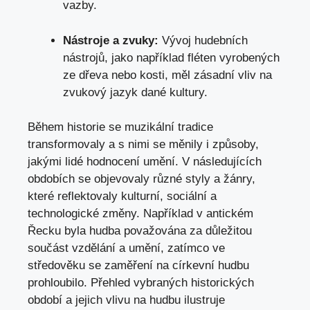
vazby.
Nástroje a zvuky:
‌Vývoj ​hudebních
nástrojů, jako například​ fléten vyrobených
ze‍ dřeva nebo kosti, ⁤měl zásadní vliv na
zvukový jazyk dané kultury.
Během historie se‌ muzikální tradice
transformovaly a s nimi se měnily⁣ i způsoby,
jakými lidé hodnocení umění. V následujících
‌obdobích se objevovaly různé styly a ‌žánry,
které reflektovaly ⁢kulturní, sociální a
technologické změny. Například v antickém
Řecku byla hudba považována za důležitou
součást vzdělání‌ a umění, zatímco ve
středověku se⁢ zaměření na ⁣církevní hudbu
prohloubilo.​ Přehled vybraných historických
období a jejich vlivu na hudbu ilustruje