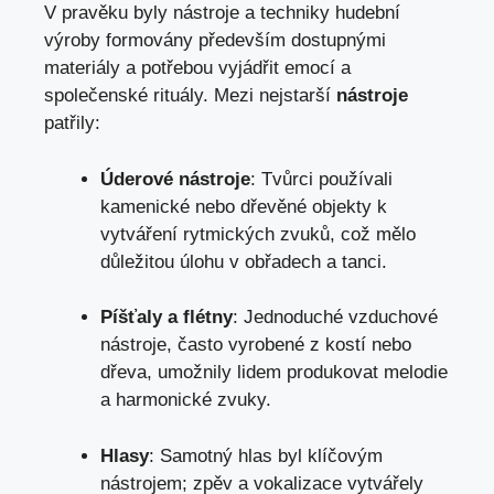
V pravěku byly nástroje a techniky hudební
výroby formovány především dostupnými
materiály a potřebou vyjádřit ‌emocí a
společenské rituály. Mezi nejstarší
nástroje
patřily:
Úderové nástroje
: Tvůrci používali
kamenické nebo dřevěné‌ objekty k
vytváření rytmických zvuků, ‌což mělo
důležitou úlohu v obřadech a tanci.
Píšťaly a⁢ flétny
: Jednoduché vzduchové
nástroje, často vyrobené z kostí nebo
dřeva, umožnily lidem produkovat melodie
a harmonické zvuky.
Hlasy
: Samotný hlas ⁣byl klíčovým
nástrojem; zpěv a ​vokalizace vytvářely