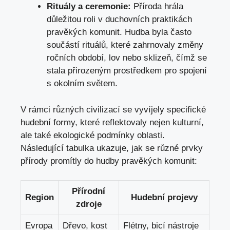
Rituály a ceremonie:
Příroda‌ hrála
důležitou roli v duchovních ‌praktikách
pravěkých komunit. Hudba ⁤byla často
součástí rituálů, které⁢ zahrnovaly změny
ročních období, lov nebo sklizeň, čímž se
stala přirozeným prostředkem pro ‌spojení
s okolním světem.
V⁣ rámci různých civilizací ​se vyvíjely specifické
hudební formy, které reflektovaly​ nejen kulturní,
ale také ekologické podmínky oblasti.⁤
Následující tabulka ukazuje, jak se různé prvky
přírody promítly do ​hudby ⁢pravěkých ‍komunit:
Přírodní
Region
Hudební projevy
zdroje
Evropa
Dřevo, kost
Flétny, bicí ⁤nástroje