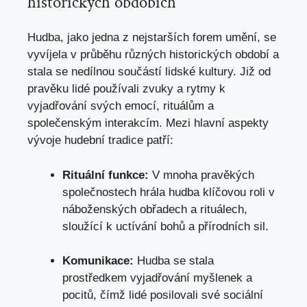
historických obdobích
Hudba, jako jedna z nejstarších ‍forem ⁤umění, se
vyvíjela v průběhu různých historických období⁢ a
‌stala se nedílnou součástí lidské ⁣kultury. Již ‍od
pravěku lidé používali zvuky⁢ a‌ rytmy k
vyjadřování svých emocí, rituálům a
společenským ‌interakcím. Mezi hlavní aspekty
vývoje hudební tradice patří:
Rituální funkce:
V mnoha pravěkých
společnostech hrála hudba klíčovou roli v
náboženských obřadech ⁤a rituálech,
sloužící k uctívání bohů a přírodních sil.
Komunikace:
⁣Hudba se stala
prostředkem vyjadřování myšlenek ⁤a‍
pocitů, čímž lidé posilovali své sociální