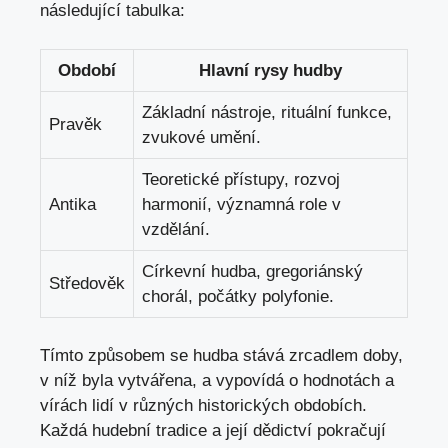
následující tabulka:
Období
Hlavní rysy hudby
Základní ⁢nástroje, rituální funkce,
Pravěk
zvukové umění.
Teoretické přístupy, rozvoj
Antika
harmonií, významná ‌role v
vzdělání.
Církevní hudba, gregoriánský
Středověk
chorál, počátky polyfonie.
Tímto způsobem se hudba stává zrcadlem doby,
v níž byla ⁣vytvářena, a ‌vypovídá o hodnotách a
vírách lidí ​v různých ⁤historických obdobích.​
Každá ⁣hudební tradice​ a její dědictví⁣ pokračují