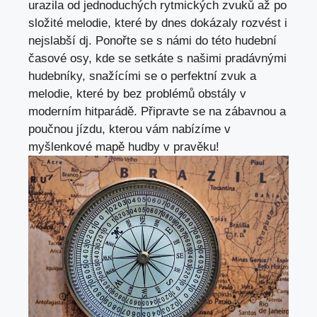
urazila⁢ od jednoduchých rytmických zvuků až po
složité melodie, které by dnes dokázaly rozvést ⁢i
⁤nejslabší dj. Ponořte se s námi do ​této hudební
časové⁤ osy,
kde se setkáte
s našimi pradávnými
hudebníky, snažícími se o perfektní zvuk a
melodie, které by bez problémů obstály v
moderním hitparádě. Připravte⁣ se‍ na zábavnou a
poučnou ⁣jízdu, ‌kterou vám nabízíme v
myšlenkové mapě hudby ​v pravěku!