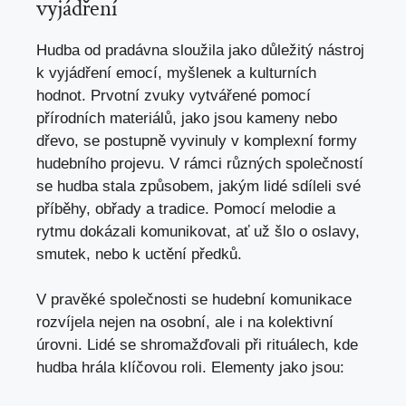
vyjádření
Hudba od pradávna sloužila jako důležitý nástroj
k vyjádření emocí, myšlenek a kulturních
hodnot. Prvotní zvuky vytvářené pomocí
přírodních materiálů,⁢ jako jsou kameny nebo
dřevo,‌ se postupně vyvinuly v komplexní formy
hudebního projevu. V rámci různých společností
se hudba stala způsobem, jakým lidé sdíleli své
příběhy, obřady a tradice. Pomocí melodie a
rytmu ⁤dokázali komunikovat, ať už šlo o oslavy,
smutek, ⁣nebo k uctění⁣ předků.
V pravěké společnosti se hudební komunikace
rozvíjela⁢ nejen na osobní, ale i na‍ kolektivní
úrovni. Lidé se‌ shromažďovali při rituálech, kde
hudba hrála klíčovou ⁢roli. Elementy jako jsou: