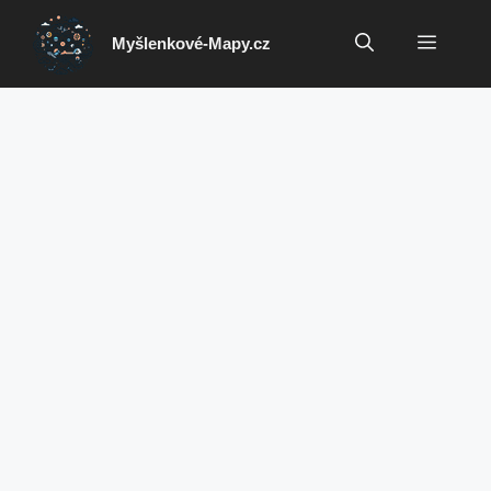
Přeskočit
na
Menu
Myšlenkové-Mapy.cz
obsah