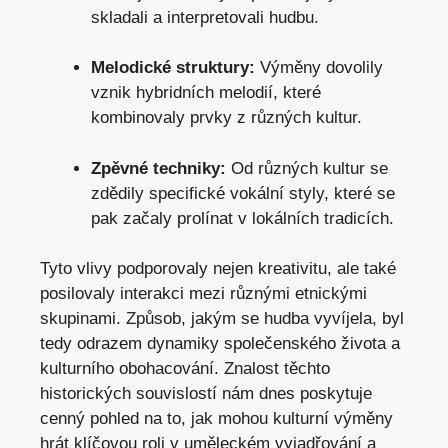
skladali a interpretovali hudbu.
Melodické struktury:
Výměny dovolily
vznik hybridních melodií, které
kombinovaly prvky z ​různých⁢ kultur.
Zpěvné‌ techniky:
Od různých kultur se
zdědily‌ specifické vokální styly, které se
pak začaly prolínat v lokálních tradicích.
Tyto vlivy podporovaly nejen kreativitu, ale​ také
posilovaly ​interakci mezi různými etnickými
skupinami. ‌Způsob, jakým se hudba​ vyvíjela, byl
tedy odrazem⁤ dynamiky společenského života a​
kulturního obohacování. Znalost těchto
historických souvislostí nám‍ dnes poskytuje
cenný pohled‍ na to, jak mohou kulturní výměny
hrát klíčovou roli v uměleckém vyjadřování a