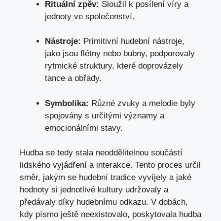
Rituální zpěv:
Sloužil k posílení víry​ a
jednoty ve společenství.
Nástroje:
Primitivní hudební nástroje,
jako⁣ jsou flétny‍ nebo bubny, podporovaly
‍rytmické struktury, které doprovázely
tance ​a obřady.
Symbolika:
Různé zvuky⁣ a melodie byly
spojovány s určitými významy a
⁤emocionálními⁢ stavy.
Hudba se ‍tedy‍ stala neoddělitelnou součástí
lidského vyjádření a interakce. Tento proces ​určil
směr, jakým se hudební tradice vyvíjely a jaké⁤
hodnoty si jednotlivé kultury udržovaly a
předávaly díky hudebnímu odkazu. V dobách,
kdy písmo ještě neexistovalo, poskytovala hudba