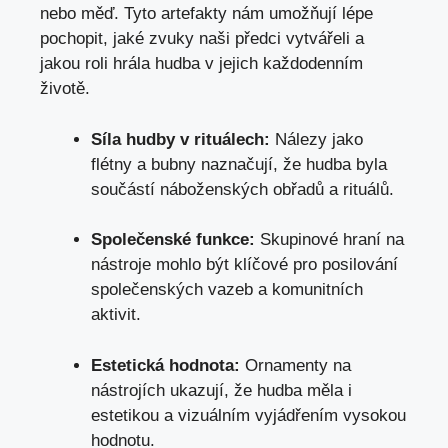
nebo měď. Tyto artefakty nám umožňují ⁢lépe
pochopit, jaké zvuky naši předci vytvářeli a
jakou roli hrála hudba v ​jejich každodenním
⁢životě.
Síla ⁤hudby v rituálech:
Nálezy jako
flétny a bubny naznačují, že hudba byla
součástí náboženských obřadů a rituálů.
Společenské funkce:
Skupinové hraní na
nástroje mohlo být ⁣klíčové pro posilování
společenských vazeb a komunitních
aktivit.
Estetická hodnota:
Ornamenty na
nástrojích ukazují, že hudba měla i
estetikou a vizuálním vyjádřením vysokou
hodnotu.