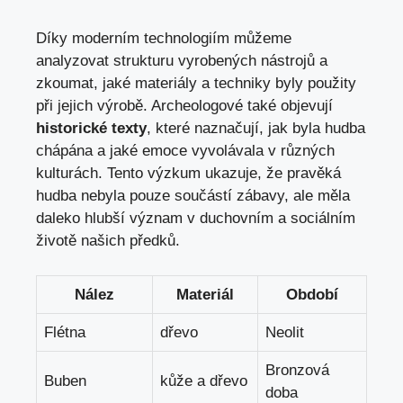
Díky moderním technologiím můžeme
analyzovat strukturu ‍vyrobených nástrojů a
zkoumat,
jaké materiály
a ⁢techniky ​byly‍ použity
při jejich výrobě. ⁣Archeologové také objevují
historické texty
, které ⁢naznačují, jak byla hudba
chápána a jaké emoce vyvolávala v různých‌
kulturách. Tento výzkum ukazuje, že pravěká
hudba nebyla pouze součástí zábavy, ale měla
daleko hlubší význam ⁢v duchovním a sociálním
životě našich předků.
Nález
Materiál
Období
Flétna
dřevo
Neolit
Bronzová
Buben
kůže a dřevo
doba