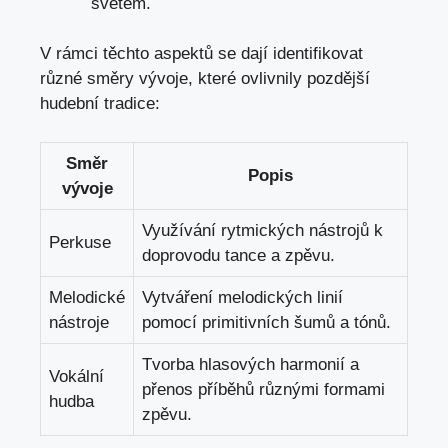
světem.
V rámci těchto aspektů se ⁤dají identifikovat
různé směry vývoje, které ovlivnily pozdější
hudební tradice:
Směr
Popis
vývoje
Využívání rytmických nástrojů k
Perkuse
doprovodu tance a ⁢zpěvu.
Melodické
Vytváření melodických linií
nástroje
pomocí primitivních šumů a tónů.
Tvorba hlasových harmonií a
Vokální
přenos ‍příběhů různými formami
hudba
zpěvu.