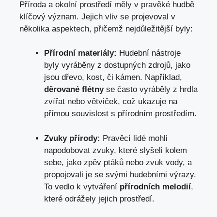
Příroda a okolní prostředí měly ‌v pravěké hudbě
klíčový význam. Jejich vliv se projevoval ⁤v
několika aspektech, přičemž ‌nejdůležitější byly:
Přírodní materiály:
Hudební nástroje
byly vyráběny z⁣ dostupných zdrojů, jako
jsou dřevo, ‍kost, či kámen. Například,
děrované flétny
‍se často vyráběly z ⁣hrdla
zvířat nebo⁤ větviček, což ukazuje na
přímou souvislost s ‍přírodním prostředím.
Zvuky přírody:
Pravěcí lidé mohli
napodobovat zvuky, které slyšeli kolem
sebe, jako ⁢zpěv ptáků ​nebo zvuk vody, a
propojovali je se svými hudebními výrazy.
To​ vedlo k vytváření
přírodních melodií
,
které⁣ odrážely jejich prostředí.