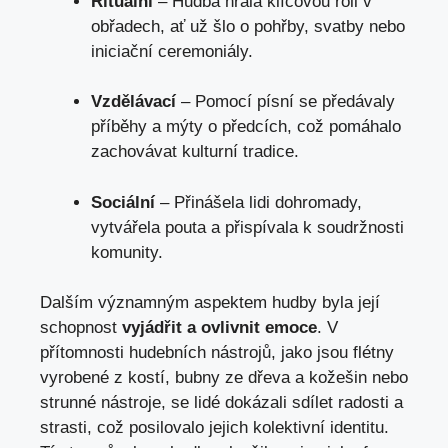
Rituální
– Hudba hrála klíčovou roli v
obřadech, ať už šlo ⁢o pohřby, ‌svatby nebo
iniciační ceremoniály.
Vzdělávací
– Pomocí písní se předávaly
příběhy a mýty o předcích, což pomáhalo
zachovávat kulturní tradice.
Sociální
– Přinášela lidi⁤ dohromady,
vytvářela pouta a přispívala‍ k soudržnosti
komunity.
Dalším významným aspektem hudby ⁣byla její
schopnost
vyjádřit a ovlivnit emoce
.‌ V
přítomnosti hudebních nástrojů, jako jsou flétny
vyrobené z kostí, ‍bubny⁣ ze dřeva a kožešin⁢ nebo
strunné nástroje, se lidé dokázali sdílet radosti a
strasti, což posilovalo jejich kolektivní identitu.