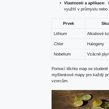
Vlastnosti a aplikace:
‌ 
využití ​v ⁢průmyslu nebo
Prvek
Sku
Lithium
Alkaliové​ k
Chlor
Halogeny
Nobelium
Vzácné ply
Pomocí těchto map se studenti mo
myšlenkové mapy pro každý⁤ pr
vzorcům.