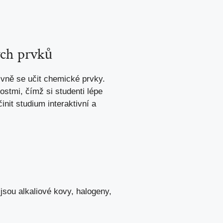
ých prvků
tivně se učit chemické prvky.
ostmi, čímž si⁣ studenti lépe
nit studium interaktivní a
jsou ‌alkaliové⁤ kovy, halogeny,