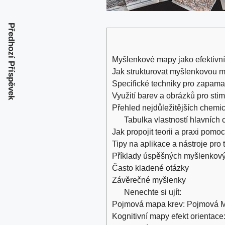
Předhozí Příspěvek
Myšlenkové mapy jako efektivní 
Jak strukturovat myšlenkovou ma
Specifické techniky pro ⁤zapam
Využití barev a obrázků pro sti
Přehled nejdůležitějších chemický
Tabulka vlastností hlavních
Jak⁣ propojit teorii ⁢a praxi po
Tipy‌ na aplikace⁢ a nástroje ⁣p
Příklady úspěšných ‍myšlenkov
Často kladené otázky
Závěrečné ⁤myšlenky
Nenechte si ujít:
Pojmová mapa krev: Pojmová Ma
Kognitivní mapy efekt orienta