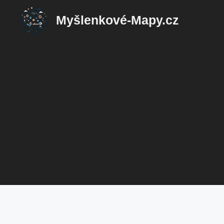
Přeskočit
Myšlenkové-Mapy.cz
na
obsah