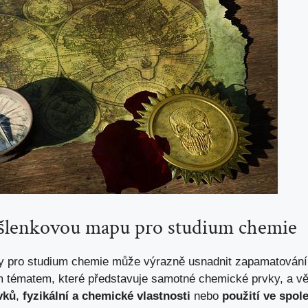
šlenkovou mapu ​pro⁤ studium​ chemie
py pro studium chemie může výrazně usnadnit zapamatování 
ím tématem, které představuje samotné ​chemické prvky, a⁤ vě
vků
,
fyzikální⁣ a
chemické vlastnosti
nebo
použití⁢ ve‍ spol