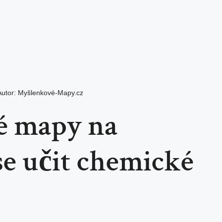
Autor:
Myšlenkové-Mapy.cz
é mapy na
se učit chemické