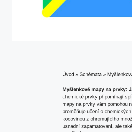
Úvod
»
Schémata
»
Myšlenkov
Myšlenkové mapy na prvky: ‍Ja
chemické​ prvky ⁣připomínají ⁤sp
‍mapy⁣ na prvky vám‌ pomohou nají
⁢proměňuje učení o chemických p
⁢kocovinou z‍ ohromujícího množs
usnadní zapamatování, ‌ale ⁣tak