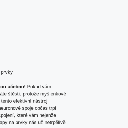
 prvky
ždou učebnu!
Pokud⁤ vám
máte štěstí,‌ protože myšlenkové
tento‍ efektivní nástroj
neuronové spoje ​občas trpí
pojení, ⁣které vám‍ nejenže
y na ⁣prvky nás už ‍netrpělivě​