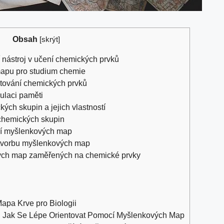
Obsah
[
skrýt
]
nástroj v ⁤učení⁤ chemických prvků
pu ​pro⁤ studium​ chemie
atování chemických prvků
mulaci paměti
ch⁣ skupin​ a jejich ​vlastností
 ⁤chemických skupin
mocí myšlenkových map
ro tvorbu myšlenkových map
ých⁤ map zaměřených na chemické prvky
pa Krve pro Biologii
ce: Jak Se Lépe Orientovat Pomocí Myšlenkových Map