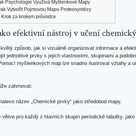
Jak Psychologie Využívá Myšlenkové Mapy
ak Vytvořit Pojmovou Mapu Proteosyntézy
: Krok za krokem průvodce
o efektivní nástroj v ⁤učení⁤ chemick
lý‌ způsob, jak ‌si ⁢vizuálně ‍organizovat ⁢informace a ⁤efek
it jednotlivé prvky s jejich vlastnostmi, skupinami a ⁤podobn
 Pomocí⁤ myšlenkových map lze snadno ilustrovat ⁢vztahy a uči
ůže zahrnovat:
‌nalevo název „Chemické ⁢prvky“ jako středobod mapy.
e větve pro ‌každý z hlavních skupin⁤ periodické ‌tabulky, jako 