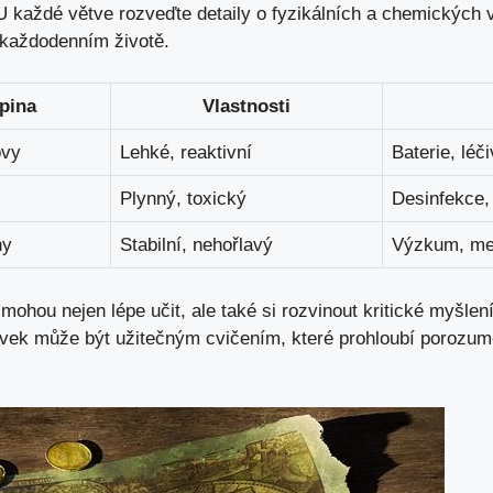
U každé ‌větve rozveďte detaily o fyzikálních a chemických⁣
‌ každodenním životě.
pina
Vlastnosti
ovy
Lehké, ⁣reaktivní
Baterie, léč
Plynný, toxický
Desinfekce,
ny
Stabilní, nehořlavý
Výzkum, me
hou nejen lépe učit, ale také si rozvinout ‍kritické myšlení a
vek může být užitečným ⁣cvičením,‌ které⁤ prohloubí ⁤poro