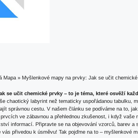
á Mapa
»
Myšlenkové mapy na prvky: Jak se učit chemické
k se ‌učit chemické‌ prvky – to je téma, které osvěží ka
íše​ chaotický labyrint‍ než ⁣tematicky⁢ uspořádanou tabulku, 
t ‍správnou cestu. ‌V našem ⁢článku‌ se ‍podíváme na‍ to, ​jak 
rvcích ‍ve⁤ zábavnou a přehlednou ‌zkušenost, i když vaše ‍
tví informací. Připravte se⁣ na objevování vzorců,⁣ barev⁢ a s
é vás přivedou k⁤ úsměvu! Tak pojďme na to – myšlenkové map