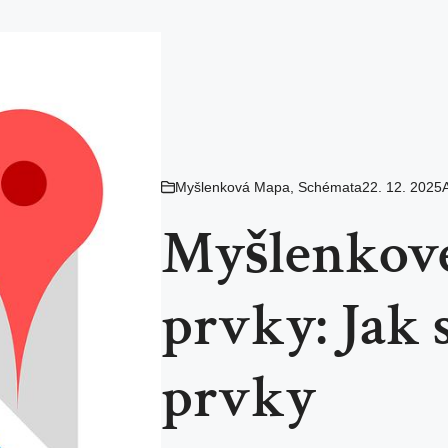
Myšlenková Mapa
,
Schémata
22. 12. 2025
Myšlenkov
prvky: Jak 
prvky