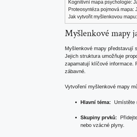
Kognitivní mapa psychologie: 
Proteosyntéza pojmová mapa: J
Jak vytvořit myšlenkovou mapu
Myšlenkové mapy jak
Myšlenkové mapy představují skvě
Jejich struktura umožňuje propoj
⁣zapamatují ⁣klíčové informace.
zábavné.
Vytvoření myšlenkové mapy⁢ m
Hlavní ‌téma:
‍ Umístěte 
Skupiny ​prvků:
‍ Přidejt
nebo ‍vzácné ⁢plyny.