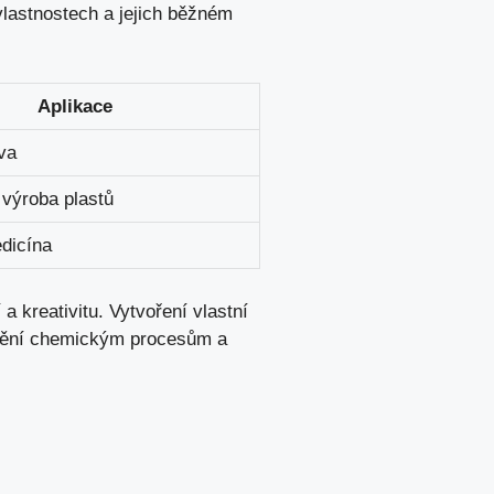
 vlastnostech a jejich běžném
Aplikace
iva
 výroba plastů
dicína
 kreativitu.⁢ Vytvoření vlastní
zumění chemickým procesům a