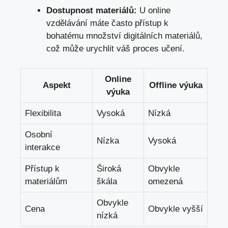
Dostupnost materiálů:
U online
vzdělávání máte často přístup k
bohatému množství digitálních materiálů,
což může urychlit váš proces učení.
Online
Aspekt
Offline výuka
výuka
Flexibilita
Vysoká
Nízká
Osobní
Nízka
Vysoká
interakce
Přístup k
Široká
Obvykle
materiálům
škála
omezená
Obvykle
Cena
Obvykle vyšší
nízká