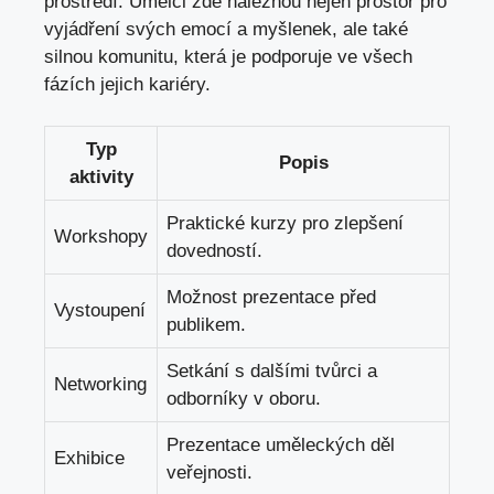
prostředí. Umělci zde naleznou nejen prostor pro
vyjádření svých emocí a myšlenek, ale také
silnou komunitu, která je podporuje ve všech
fázích jejich kariéry.
Typ
Popis
aktivity
Praktické kurzy pro zlepšení
Workshopy
dovedností.
Možnost prezentace před
Vystoupení
publikem.
Setkání s dalšími tvůrci a
Networking
odborníky v oboru.
Prezentace uměleckých děl
Exhibice
veřejnosti.