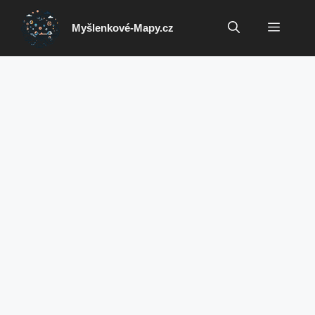
Přeskočit
na
Menu
Myšlenkové-Mapy.cz
obsah