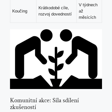
V týdnech
Krátkodobé cíle,
Koučing
až
rozvoj dovedností
měsících
Komunitní akce: Síla sdílení
zkušeností