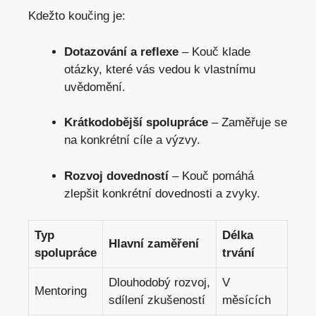
Kdežto koučing je:
Dotazování a reflexe
– Kouč klade
otázky, které vás vedou k vlastnímu
uvědomění.
Krátkodobější spolupráce
– Zaměřuje se
na konkrétní cíle a výzvy.
Rozvoj dovedností
– Kouč pomáhá
zlepšit konkrétní dovednosti a zvyky.
Typ
Délka
Hlavní zaměření
spolupráce
trvání
Dlouhodobý rozvoj,
V
Mentoring
sdílení zkušeností
měsících