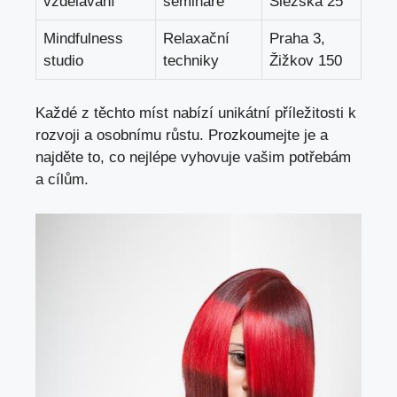
vzdělávání
semináře
Slezská 25
Mindfulness
Relaxační
Praha 3,
studio
techniky
Žižkov 150
Každé z těchto míst nabízí unikátní příležitosti k
rozvoji a osobnímu růstu. Prozkoumejte je a
najděte to, co
nejlépe vyhovuje vašim potřebám
a cílům.