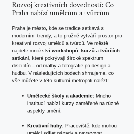
Rozvoj kreativních dovedností: Co
Praha nabízí umělcům a tvůrcům
Praha je město, kde se tradice setkává s
moderními trendy, a to pružně vytváří prostor pro
kreativní rozvoj umělců a tvůrců. Ve městě
najdete množství
workshopů
,
kurzů
a
tvůrčích
setkání
, které pokrývají široké spektrum
disciplín – od malby a fotografie po design a
hudbu. V následujících bodech shrnujeme, co
vše můžete v této kulturní metropoli nalézt:
Umělecké školy a akademie:
Mnoho
institucí nabízí kurzy zaměřené na různé
aspekty umění.
Kreativní huby:
Pracoviště, kde mohou
umělci sdílet nápady a navazovat