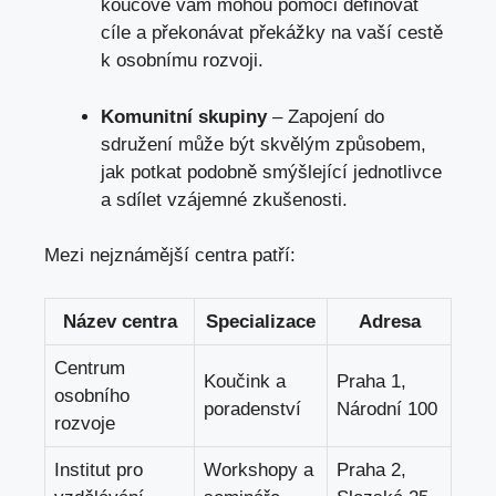
koučové vám mohou pomoci definovat
cíle a překonávat překážky na vaší cestě
k osobnímu rozvoji.
Komunitní skupiny
– Zapojení do
sdružení může být skvělým způsobem,
jak potkat podobně smýšlející jednotlivce
a sdílet vzájemné zkušenosti.
Mezi nejznámější centra patří:
Název centra
Specializace
Adresa
Centrum
Koučink a
Praha 1,
osobního
poradenství
Národní 100
rozvoje
Institut pro
Workshopy a
Praha 2,