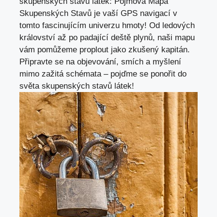
skupenských stavů látek: Pojmová Mapa
Skupenských Stavů je vaší GPS navigací v
tomto fascinujícím univerzu hmoty! Od ledových
království až po padající deště plynů, naši mapu
vám pomůžeme proplout jako zkušený kapitán.
Připravte se na objevování, smích a myšlení
mimo zažitá schémata – pojďme se ponořit do
světa skupenských stavů látek!