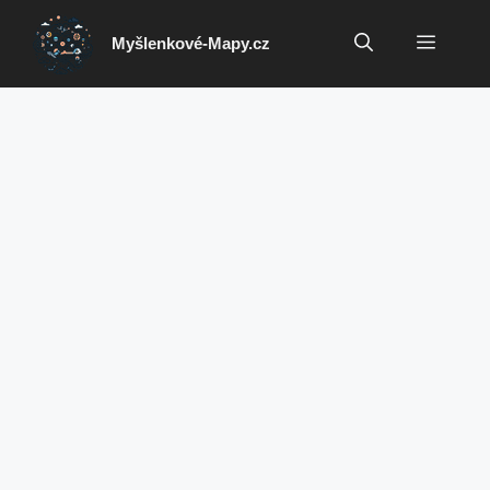
Přeskočit
na
Menu
Myšlenkové-Mapy.cz
obsah