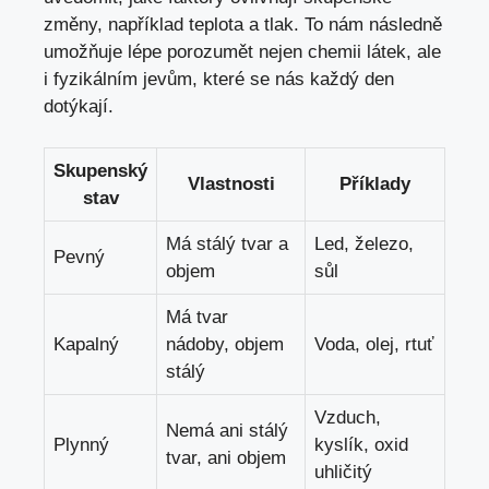
změny, například teplota a tlak. To nám následně
umožňuje lépe porozumět nejen chemii látek, ale
i fyzikálním jevům, které se nás každý den
dotýkají.
Skupenský
Vlastnosti
Příklady
stav
Má stálý tvar a
Led, železo,
Pevný
objem
sůl
Má tvar
Kapalný
nádoby, objem
Voda, olej, rtuť
stálý
Vzduch,
Nemá ani stálý
Plynný
kyslík, oxid
tvar, ani objem
uhličitý