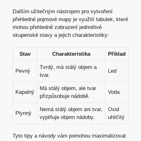
Dalším užitečným nástrojem pro vytvoření
přehledné pojmové mapy je využití tabulek, které
mohou přehledně zobrazení jednotlivé
skupenské stavy a jejich charakteristiky:
Stav
Charakteristika
Příklad
Tvrdý, má stálý objem a
Pevný
Led
tvar.
Má stálý objem, ale tvar
Kapalný
Voda
přizpůsobuje nádobě.
Nemá stálý objem ani tvar,
Oxid
Plynný
vyplňuje objem nádoby.
uhličitý
Tyto tipy a návody vám pomohou maximalizovat