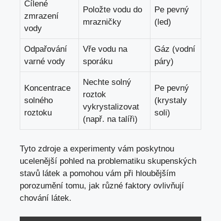
Cílené
Položte vodu do
Pe pevný
zmrazení
mrazničky
(led)
vody
Odpařování
Vře vodu na
Gáz (vodní
varné vody
sporáku
páry)
Nechte solný
Koncentrace
Pe pevný
roztok
solného
(krystaly
vykrystalizovat
roztoku
soli)
(např. na talíři)
Tyto zdroje a experimenty vám poskytnou
ucelenější pohled na problematiku skupenských
stavů látek a pomohou vám při hloubějším
porozumění tomu, jak různé faktory ovlivňují
chování látek.