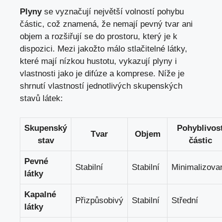
Plyny
se vyznačují největší volností pohybu
částic, což znamená, že nemají pevný tvar ani
objem a rozšiřují se do prostoru, který je k
dispozici. Mezi jakožto málo stlačitelné látky,
které mají nízkou hustotu, vykazují plyny i
vlastnosti jako je difúze a komprese. Níže je
shrnutí vlastností jednotlivých skupenských
stavů látek:
Skupenský
Pohyblivos
Tvar
Objem
stav
částic
Pevné
Stabilní
Stabilní
Minimalizova
látky
Kapalné
Přizpůsobivý
Stabilní
Střední
látky