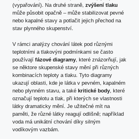
(vypařování). Na druhé straně,
zvýšení tlaku
může působit opačně – může stabilizovat pevné
nebo kapalné stavy a potlačit jejich přechod na
stav plynného skupenství.
V rámci analýzy chování látek pod různými
teplotními a tlakovýni podmínkami se často
používají
fázové diagramy
, které znázorňují, jak
se něktore skupenské stavy mění při různých
kombinacích teploty a tlaku. Tyto diagramy
ukazují oblasti, kde je látka v pevném, kapalném
nebo plynném stavu, a také
kritické body
, které
označují teplotu a tlak, při kterých se vlastnosti
látky dramaticky mění. Je užitečné mít na
paměti, že různé látky reagují odlišně; například
voda má unikátní chování díky silným
vodíkovým vazbám.