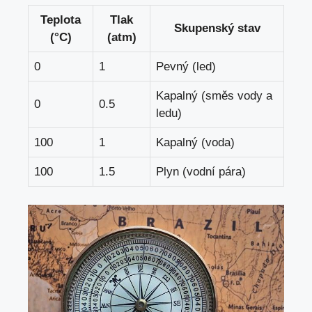
Teplota
Tlak
Skupenský stav
(°C)
(atm)
0
1
Pevný (led)
Kapalný (směs vody a
0
0.5
ledu)
100
1
Kapalný (voda)
100
1.5
Plyn (vodní pára)