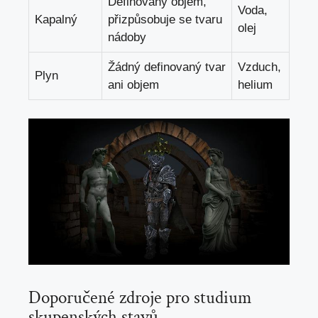
Definovaný objem,
Voda,
Kapalný
přizpůsobuje se tvaru
olej
nádoby
Žádný definovaný tvar
Vzduch,
Plyn
ani objem
helium
Doporučené zdroje pro studium
skupenských stavů