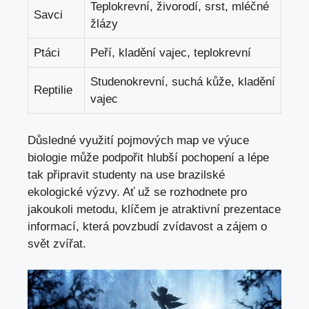
Teplokrevní, živorodí, srst, mléčné
Savci
žlázy
Ptáci
Peří, kladění vajec, teplokrevní
Studenokrevní, suchá kůže, kladění
Reptilie
vajec
Důsledné využití pojmových map ve výuce
biologie může podpořit hlubší pochopení a lépe
tak připravit studenty na use brazilské
ekologické výzvy. Ať už se rozhodnete pro
jakoukoli metodu, klíčem je atraktivní prezentace
informací, která povzbudí zvídavost a zájem o
svět zvířat.