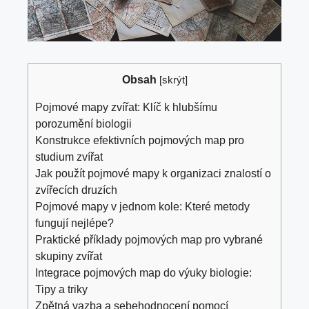
Obsah
[
skrýt
]
Pojmové mapy zvířat: Klíč k hlubšímu
porozumění biologii
Konstrukce efektivních pojmových map pro
studium zvířat
Jak použít pojmové mapy k organizaci znalostí o
zvířecích druzích
Pojmové mapy v jednom kole: Které metody
fungují nejlépe?
Praktické příklady pojmových map pro vybrané
skupiny zvířat
Integrace pojmových map do výuky biologie:
Tipy a triky
Zpětná vazba a sebehodnocení pomocí