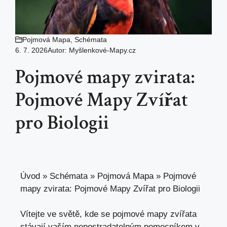
Pojmová Mapa
,
Schémata
6. 7. 2026
Autor:
Myšlenkové-Mapy.cz
Pojmové mapy zvirata:
Pojmové Mapy Zvířat
pro Biologii
Úvod
»
Schémata
»
Pojmová Mapa
»
Pojmové
mapy zvirata: Pojmové Mapy Zvířat pro Biologii
Vítejte ve světě, kde se pojmové mapy zvířata
stávají vaším nepostradatelným pomocníkem v