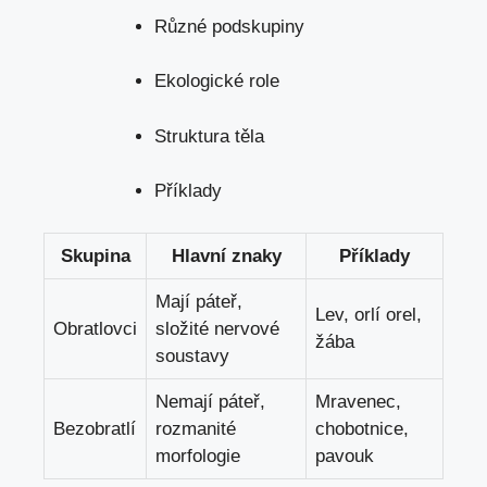
Různé podskupiny
Ekologické role
Struktura těla
Příklady
Skupina
Hlavní znaky
Příklady
Mají páteř,
Lev, orlí orel,
Obratlovci
složité nervové
žába
soustavy
Nemají páteř,
Mravenec,
Bezobratlí
rozmanité
chobotnice,
morfologie
pavouk