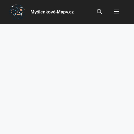
Přeskočit
na
Menu
Myšlenkové-Mapy.cz
obsah