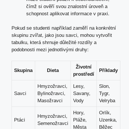
čímž si ověří svou znalostní úroveň a
schopnost aplikovat informace v praxi.
Pokud se studenti například zaměří na konkrétní
skupinu zvířat, jako jsou savci, mohou vytvořit
tabulku, která shrnuje důležité rozdíly a
podobnosti mezi jednotlivými druhy:
Životní
Skupina
Dieta
Příklady
prostředí
Hmyzožravci,
Lesy,
Slon,
Savci
Bylinožravci,
Savany,
Tygr,
Masožravci
Vody
Velryba
Hory,
Orlík,
Hmyzožravci,
Ptáci
Pláže,
Uzenka,
Semenožravci
Města
Běžec