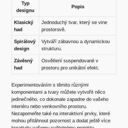
Typ
Popis
designu
Klasický
Jednoduchý tvar, který se vine
had
prostorově.
Spirálový
Vytváří zábavnou a dynamickou
design
strukturu.
Závěsný
Osvětlení suspendované v
had
prostoru pro unikátní efekt.
Experimentováním s těmito různými
komponentami a tvary můžete vytvořit něco
jedinečného, co dokonale zapadne do vašeho
interiéru nebo venkovního prostoru.
Nezapomeňte také na interaktivní prvky,
které
mohou přitáhnout pozornost
a dodat ještě více
kreativity vašemu světelnému projektu.