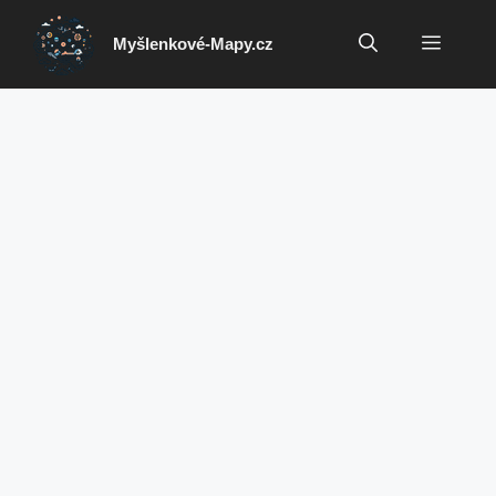
Přeskočit
na
Menu
Myšlenkové-Mapy.cz
obsah