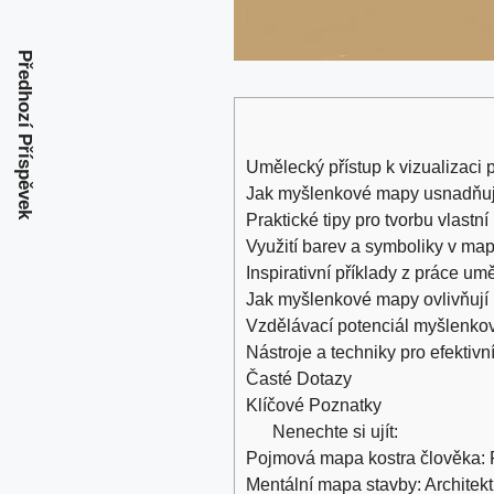
Předhozí Příspěvek
Umělecký přístup‍ k vizualizaci‌ 
Jak myšlenkové mapy​ usnadňují
Praktické tipy pro tvorbu‍ vlas
Využití barev⁣ a symboliky​ v ma
Inspirativní příklady z práce um
Jak myšlenkové mapy ovlivňují 
Vzdělávací potenciál myšlenko
Nástroje a ‌techniky ⁣pro efektivní
Časté Dotazy
Klíčové Poznatky
Nenechte si ujít:
Pojmová mapa kostra člověka:
Mentální mapa stavby: Architek