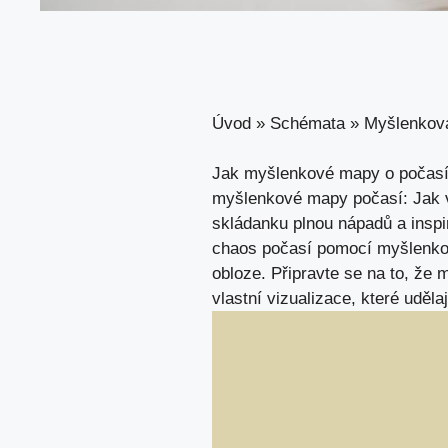
Úvod
»
Schémata
»
Myšlenkov
Jak myšlenkové mapy o počasí 
myšlenkové mapy počasí: Jak v
skládanku plnou nápadů ⁢a inspi
chaos počasí pomocí​ myšlenkový
obloze. Připravte se na to, že m
vlastní ⁤vizualizace, které uděla