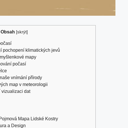
Obsah
[
skrýt
]
počasí
 pochopení klimatických​ jevů
tní myšlenkové mapy
pování počasí
ělce
naše vnímání přírody
vých map v meteorologii
 vizualizaci⁤ dat
 Pojmová Mapa Lidské Kostry
tura a Design