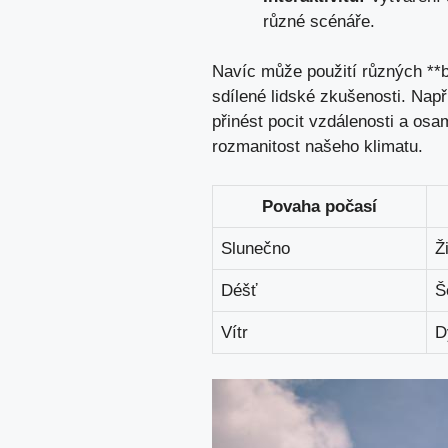
různé scénáře.
Navíc může použití různých **b
sdílené lidské zkušenosti. ⁢Nap
přinést​ pocit ⁣vzdálenosti a os
rozmanitost našeho klimatu.
Povaha počasí
Slunečno
Ž
Déšť
Š
Vítr
D