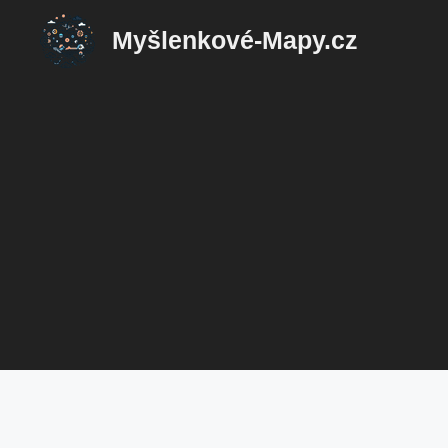
Přeskočit
Myšlenkové-Mapy.cz
na
obsah