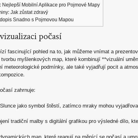
: Nejlepší Mobilní Aplikace pro Pojmové Mapy
iny: Jak zůstat zdravý
rodopis Snadno s Pojmovou Mapou
izualizaci‌ počasí
ízí fascinující pohled na to, jak můžeme vnímat a prezento
e tvorbu myšlenkových ​map,​ které kombinují​ **vizuální​ umě
 ‌meteorologické⁣ podmínky, ale také ‍vyjadřují pocit a atmo
 kompozice.
počasí‍ zahrnuje:
Slunce jako‍ symbol ​štěstí, ⁢zatímco mraky mohou vyjadřova
ení tradiční malby s ⁣digitální grafikou pro výsledné dílo, ​k
 dynamických map, které ⁤reagují na měnící se počasí a umo