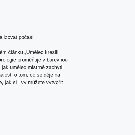
alizovat počasí
 článku „Umělec ⁤kreslil⁢
orologie ‌proměňuje‍ v barevnou
 jak ⁣umělec mistrně zachytil
osti ‍o tom, co se ​děje na
, jak si i vy můžete vytvořit