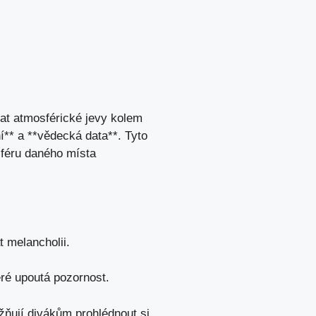
vat atmosférické jevy kolem
ní** a **vědecká data**. Tyto
sféru daného ⁤místa
t melancholii.
teré upoutá pozornost.
žňují divákům prohlédnout si