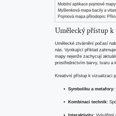
Mobilní aplikace pojmové mapy
Myšlenková mapa bacily a vitam
Pojmová mapa přírodopis: Pří
Umělecký přístup‍ k v
Umělecké ztvárnění počasí ⁣nab
nás. Vynikající příklad zahrnuj
mapy nejenže zachycují aktuální
prostřednictvím barvy,‌ tvaru a
Kreativní přístup k vizualizaci 
Symboliku a metafory:
Kombinaci technik:
Spoj
Interaktivitu:
⁤Vytváření