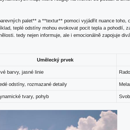
arevných palet** a **textur**⁣ pomoci vyjádřit nuance toho,
říklad, teplé odstíny mohou evokovat pocit tepla a pohodlí,
amělosti. ⁤tedy ⁢nejen informuje, ale i emocionálně zapojuje d
Umělecký prvek
ivé barvy, jasné linie
Rado
edé odstíny, rozmazané detaily
Melan
ynamické tvary, pohyb
Svob