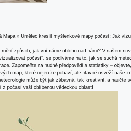
á Mapa
»
Umělec kreslil myšlenkové mapy počasí: Jak vizu
mění způsob, jak vnímáme oblohu ​nad námi? V našem novém
izualizovat počasí“,
se podíváme​ na
to, jak se‍ suchá ‌mete
race. Zapomeňte na nudné předpovědi a statistiky⁣ – objevte,
ch map, které nejen ⁣že pobaví, ale hlavně osvěží⁣ naše znal
eteorologie může‌ být ‍jak zábavná, tak kreativní, a naučte se
jí z počasí ‌vaši oblíbenou⁢ vědeckou oblast!