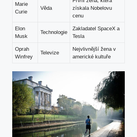
První žena, která
Marie
Věda
získala Nobelovu
Curie
cenu
Elon
Zakladatel SpaceX a
Technologie
Musk
Tesla
Oprah
Nejvlivnější žena v
Televize
Winfrey
americké kultuře