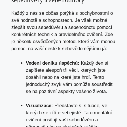
sebedůvěry a sebehodnoty
Každý z nás se občas potýká s pochybnostmi o
své hodnotě a schopnostech. Je však možné
zlepšit svou sebedůvěru a sebehodnotu pomocí
konkrétních technik a pravidelného cvičení. Zde
je několik osvědčených metod,
které vám mohou
pomoci
na vaší cestě k sebevědomějšímu já:
Vedení deníku úspěchů:
Každý den si
zapíšete alespoň tři věci, kterých jste
dosáhli nebo na které jste hrdí. Tento
jednoduchý zvyk vám pomůže soustředit
se na pozitivní aspekty vašeho života.
Vizualizace:
Představte si situace, ve
kterých se cítíte sebejistě. Tato mentální
cvičení posilují vaši sebedůvěru a
připravují vás na skutečné zážitky.