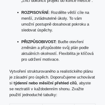
„chci dokončit projekt do konce měsíce“.
ROZPISOVÁNÍ:
Rozdělte větší cíle na
menší, zvládnutelné úkoly. To vám
umožní postupně dosahovat pokroku a
sledovat úspěchy.
PŘIZPŮSOBIVOST:
Buďte otevření
změnám a přizpůsobte svůj plán podle
aktuálních okolností. Flexibilita je klíčová
pro udržení motivace.
Vytvoření strukturovaného a realistického plánu
je zásadní pro úspěch. Doporučujeme uchovávat
si
týdenní nebo měsíční přehled cílů
, abyste
se neztratili v každodenním shonu. Zvažte
použití jednoduché tabulky: