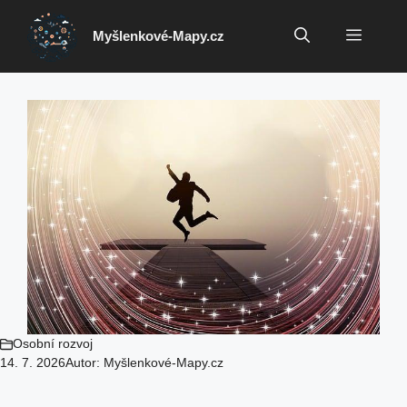
Přeskočit
na
Menu
Myšlenkové-Mapy.cz
obsah
Osobní rozvoj
14. 7. 2026
Autor:
Myšlenkové-Mapy.cz