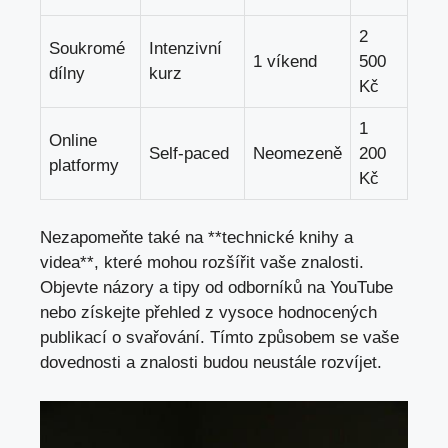
2
Soukromé
Intenzivní
1 víkend
500
dílny
kurz
⁢Kč
1
Online
Self-paced
Neomezeně
⁤200
platformy
Kč
Nezapomeňte také na⁢ **technické knihy a
videa**, které mohou rozšířit‍ vaše znalosti.
Objevte názory⁢ a​ tipy ⁤od odborníků na YouTube
nebo získejte přehled z vysoce ⁢hodnocených​
publikací o svařování. Tímto ‌způsobem se vaše
dovednosti a znalosti budou neustále ‍rozvíjet.