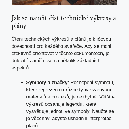
Jak‌ se naučit‌ číst technické výkresy a
plány
Čtení technických výkresů a plánů je klíčovou
dovedností pro ⁣každého svářeče. Aby ⁢se mohl
efektivně⁤ orientovat⁢ v těchto dokumentech, je
důležité zaměřit⁣ se na několik ‌základních
aspektů:
Symboly a značky:
Pochopení symbolů,
které reprezentují⁣ různé ⁤typy svařování,
materiálů a procesů, je nezbytné. ⁣Většina
výkresů obsahuje legendu, která
vysvětluje jednotlivé symboly. ​Naučte se‍
je⁤ všechny, abyste‍ usnadnili interpretaci
plánů.