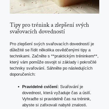
Tipy pro trénink a zlepšení svých
svařovacích dovedností
Pro zlepšení svých svařovacích dovedností je
důležité se‍ řídit několika osvědčenými tipy a
⁢technikami. Začněte s **praktickým tréninkem**,
který vám pomůže⁤ osvojit⁣ si⁢ základy i pokročilé
‌techniky svařování. Sáhněte po následujících
doporučeních:
Pravidelné cvičení:
Svařování je‍
dovednost, ⁣která vyžaduje čas a⁤ úsilí.⁣
Vyhraďte si pravidelně ‍čas ‍na trénink,
abyste si zafixovali nabyté​ znalosti.