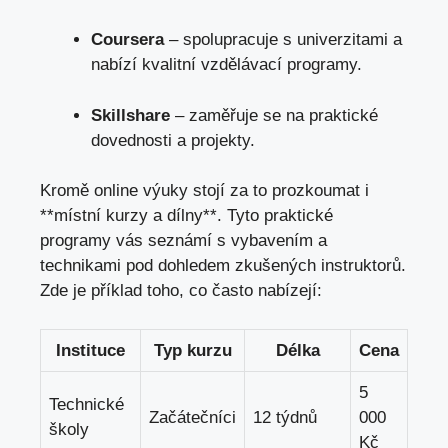
Coursera
– spolupracuje⁣ s univerzitami⁤ a
nabízí kvalitní‌ vzdělávací⁤ programy.
Skillshare
– zaměřuje​ se ​na praktické
dovednosti a projekty.
Kromě online výuky⁣ stojí​ za to prozkoumat i
**místní kurzy a⁢ dílny**. Tyto praktické
programy vás seznámí⁤ s‍ vybavením a⁤
technikami ⁤pod‌ dohledem zkušených​ instruktorů.
Zde je příklad ⁤toho, ‌co často‍ nabízejí:
Instituce
Typ kurzu
Délka
Cena
5⁣
Technické
Začátečníci
12 týdnů
000
školy
Kč