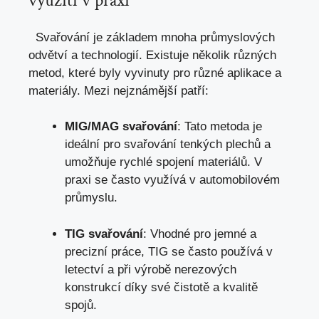
využití v praxi
‍⁣ ⁤ Svařování ⁤je základem mnoha průmyslových
odvětví​ a technologií. Existuje několik různých
metod,‍ které byly vyvinuty pro různé ‍aplikace a
materiály. Mezi nejznámější ‌patří:
MIG/MAG ​svařování
: Tato ⁢metoda je
ideální⁢ pro​ svařování tenkých plechů a
umožňuje rychlé ⁤spojení‍ materiálů. V⁤
praxi se⁣ často⁤ využívá v automobilovém
průmyslu.
TIG svařování
:​ Vhodné pro​ jemné a
precizní práce, TIG se často používá v
letectví a při výrobě nerezových
konstrukcí díky své čistotě a kvalitě
spojů.