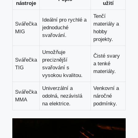
nástroje
užití
Tenčí
Ideální pro ‍rychlé a
Svářečka
materiály a
jednoduché
MIG
hobby
svařování.
‍projekty.
Umožňuje
Čisté⁣ svary
Svářečka
preciznější‌
a ‍tenké
TIG
svařování s
materiály.
⁢vysokou kvalitou.
Univerzální a
Venkovní ‌a‍
Svářečka
odolná, ⁣nezávislá
náročné⁣
MMA
na elektrice.
podmínky.