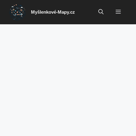
Přeskočit
na
Menu
Myšlenkové-Mapy.cz
obsah