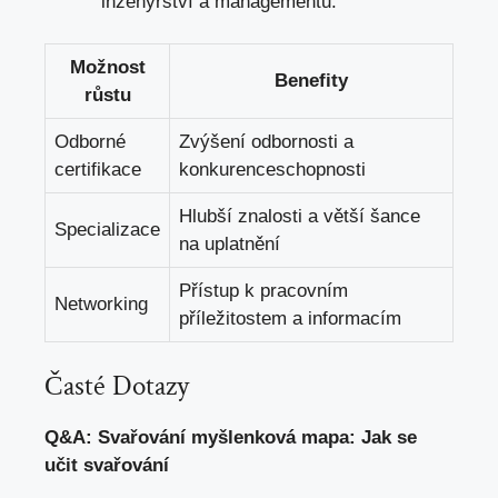
inženýrství⁣ a managementu.
Možnost
Benefity
růstu
Odborné
Zvýšení odbornosti ​a
certifikace
konkurenceschopnosti
Hlubší znalosti a větší šance
Specializace
na uplatnění
Přístup k pracovním
Networking
příležitostem ‌a informacím
Časté Dotazy
Q&A: ⁣Svařování myšlenková mapa: Jak se‍
učit svařování