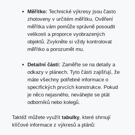
Měřítko:
Technické výkresy jsou často
zhotoveny⁤ v ‍určitém měřítku. Ověření
měřítka vám pomůže‍ správně‍ posoudit
velikosti a ⁣proporce⁣ vyobrazených
objektů. Zvykněte si vždy​ kontrolovat
měřítko a⁣ porozumět mu.
Detailní části:
Zaměřte se na detaily a
odkazy v plánech.‌ Tyto části zajišťují, že​
máte všechny‍ potřebné informace ⁣o
specifických prvcích konstrukce. Pokud
je něco nejasného, neváhejte se ptát
odborníků nebo kolegů.
Taktéž můžete využít
tabulky
, které ⁢shrnují
klíčové informace z výkresů a plánů: