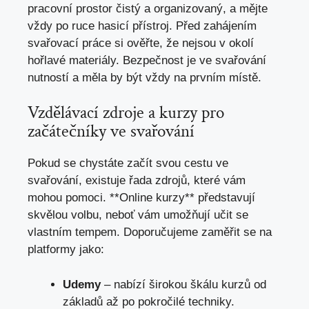
pracovní prostor čistý a organizovaný, a‌ mějte
vždy​ po ruce hasicí přístroj. ‌Před zahájením
svařovací práce⁣ si ověřte, že​ nejsou v okolí
hořlavé materiály. Bezpečnost‍ je ve svařování
⁣nutností ‌a⁢ měla by být ​vždy⁢ na prvním místě.
Vzdělávací zdroje a kurzy pro
začátečníky ve svařování
Pokud se​ chystáte začít‍ svou cestu ‍ve
svařování, ⁣existuje⁤ řada zdrojů,​
které vám
mohou pomoci
. **Online ⁢kurzy** představují
⁣skvělou volbu, neboť vám umožňují učit se
‍vlastním tempem. Doporučujeme zaměřit se na
platformy jako:
Udemy
– nabízí ‍širokou škálu kurzů od‍
základů až po pokročilé techniky.