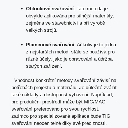
Obloukové svařování
: Tato metoda je
obvykle aplikována pro silnější materiály,
zejména ve stavebnictví ​a ⁤při výrobě
velkých strojů.
Plamenové ​svařování
: Ačkoliv je to ‌jedna
z nejstarších metod, stále se používá pro‌
různé⁣ účely, jako je⁤ opravování ⁢a ‌údržba
starých zařízení.
​ ⁣ Vhodnost konkrétní⁣ metody svařování závisí na
⁣potřebách‌ projektu a materiálu. Je důležité zvážit
také​ náklady a ​dostupnost vybavení.⁢ Například,
pro produkční prostředí může⁤ být MIG/MAG
svařování preferováno pro svou rychlost,
zatímco ​pro specializované aplikace ⁢bude TIG
‍svařování neocenitelné díky své preciznosti.