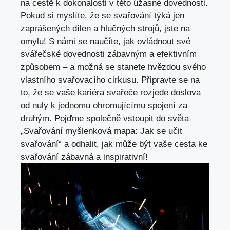
⁢na cestě k dokonalosti v této úžasné dovednosti.
⁤Pokud si myslíte, že ⁣se svařování týká jen
⁣zaprášených dílen a hlučných strojů, jste⁣ na⁣
omylu! S námi se naučíte, ⁤jak‍ ovládnout své
svářečské dovednosti zábavným a efektivním
způsobem – a možná se stanete​ hvězdou⁢ svého
vlastního‍ svařovacího cirkusu. Připravte ⁢se na
to, že se vaše kariéra svařeče ⁢rozjede doslova
od nuly k jednomu ohromujícímu ⁣spojení za
druhým. Pojďme společně vstoupit⁤ do světa
„Svařování myšlenková mapa:‌ Jak se učit
svařování“ a⁢ odhalit, jak může být vaše cesta ke
⁢svařování zábavná a⁤ inspirativní!