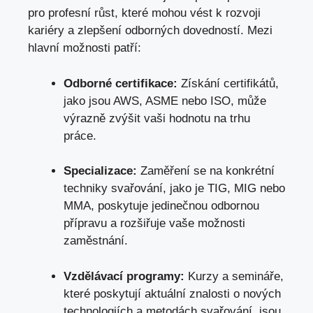
pro profesní růst, které ‍mohou⁣ vést k rozvoji
kariéry ‌a zlepšení odborných dovedností. Mezi
hlavní možnosti patří:
Odborné certifikace:
Získání​ certifikátů,
jako ​jsou AWS, ⁤ASME ‌nebo ISO, může
výrazně zvýšit vaši hodnotu‍ na trhu
práce.
Specializace:
Zaměření se na​ konkrétní
techniky ⁣svařování, jako je TIG, MIG nebo
MMA, poskytuje⁣ jedinečnou⁢ odbornou
přípravu a⁣ rozšiřuje vaše možnosti
zaměstnání.
Vzdělávací ⁤programy:
Kurzy a semináře,
které poskytují aktuální znalosti o ‌nových
technologiích a metodách svařování, jsou