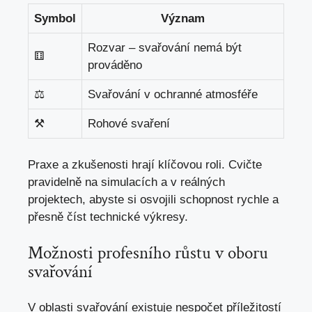
Symbol
Význam
Rozvar‌ – svařování⁢ nemá být
⚅
prováděno
⚖
Svařování v ochranné‌ atmosféře
⚒
Rohové⁣ svaření
Praxe a zkušenosti‍ hrají klíčovou roli. Cvičte
pravidelně na ‍simulacích ⁣a⁤ v‌ reálných
projektech, abyste si osvojili schopnost rychle a‌
přesně číst ⁢technické ⁢výkresy.
Možnosti profesního růstu v ⁣oboru
⁣svařování
V oblasti svařování existuje nespočet příležitostí