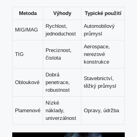
Metoda
Výhody
Typické⁢ použití
Rychlost,
Automobilový
MIG/MAG
jednoduchost
‍průmysl
Aerospace,
Preciznost,
TIG
nerezové
čistota
konstrukce
Dobrá
Stavebnictví,
Obloukové
penetrace,
těžký průmysl
robustnost
Nízké
Plamenové
náklady,
Opravy, údržba
univerzálnost