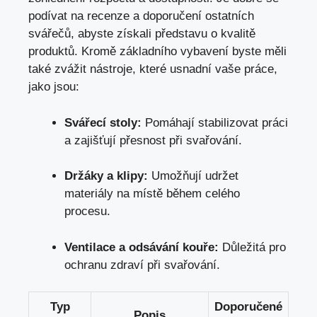
podívat na recenze a doporučení ostatních⁢
svářečů, abyste získali představu ⁤o kvalitě
produktů. Kromě‌ základního vybavení​ byste měli
také zvážit nástroje, ⁣které usnadní⁣ vaše práce,
jako⁢ jsou:
Svářecí stoly:
Pomáhají‍ stabilizovat práci
a zajišťují přesnost ​při⁢ svařování.
Držáky a klipy:
Umožňují udržet
materiály na místě během celého
procesu.
Ventilace a odsávání kouře:
Důležitá pro
ochranu zdraví při svařování.
Typ‍
Doporučené
Popis