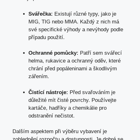
Svářečka:
Existují ⁤různé⁤ typy, ‌jako je
MIG,‍ TIG​ nebo MMA. Každý z nich má⁣
své‌ specifické výhody a ‌nevýhody podle
případu ‌použití.
Ochranné pomůcky:
Patří⁣ sem svářecí
helma,⁤ rukavice ⁢a⁤ ochranný oděv, které
chrání ⁣před popáleninami a škodlivým
zářením.
Čistící nástroje:
Před svařováním je
důležité mít čisté povrchy. Používejte
‌kartáče,‌ hadříky a chemikálie pro⁣
odstranění nečistot.
Dalším aspektem při výběru‍ vybavení je
zohlednění rozpočtu ⁤a dostupnosti. Je⁤ dobré se