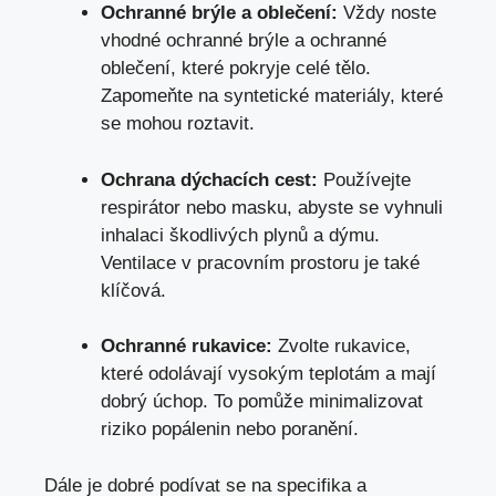
Ochranné brýle a oblečení:
Vždy noste
vhodné ochranné ⁤brýle a ⁣ochranné
oblečení, které ‍pokryje celé tělo.⁣
Zapomeňte na ⁣syntetické ⁤materiály, které
se⁤ mohou roztavit.
Ochrana dýchacích cest:
Používejte
respirátor nebo masku,⁣ abyste se vyhnuli
inhalaci škodlivých plynů a dýmu.
Ventilace v⁢ pracovním⁢ prostoru je také
klíčová.
Ochranné rukavice:
⁣Zvolte ‍rukavice,
⁢které odolávají vysokým teplotám a mají
⁣dobrý ⁢úchop. To pomůže‍ minimalizovat
riziko popálenin ⁢nebo poranění.
Dále je dobré podívat⁢ se⁤ na⁤ specifika a