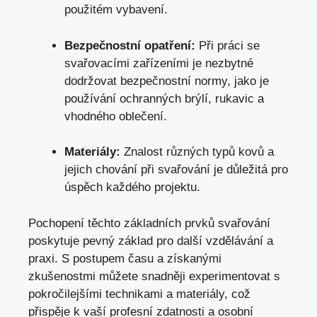
použitém ⁣vybavení.
Bezpečnostní opatření:
⁣Při práci se‍
svařovacími zařízeními je ⁣nezbytné
dodržovat bezpečnostní‌ normy, jako​ je
‌používání ⁢ochranných brýlí, ⁤rukavic a‍
vhodného oblečení.
Materiály:
Znalost různých typů ⁣kovů a
‌jejich ⁤chování při svařování je ‍důležitá pro
úspěch každého projektu.
Pochopení⁢ těchto ⁤základních prvků svařování
poskytuje pevný​ základ pro‌ další vzdělávání a‌
praxi. S ⁢postupem ⁣času a získanými
zkušenostmi můžete ⁢snadněji experimentovat ⁤s⁤
pokročilejšími‍ technikami ​a ⁤materiály, což
přispěje k⁤ vaší profesní zdatnosti ⁢a ⁤osobní