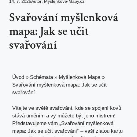
14. 7. 2026
Autor:
Myšlenkové-Mapy.cz
Svařování myšlenková
mapa: Jak se učit
svařování
Úvod
»
Schémata
»
Myšlenková Mapa
»
Svařování myšlenková mapa: Jak se učit
svařování
Vítejte ve světě svařování, kde se spojení kovů
stává uměním a vy ​můžete⁢ být ⁤jeho mistrem!
Představujeme vám⁣ „Svařování myšlenková
mapa: Jak⁤ se učit svařování“ – vaši ​zlatou kartu