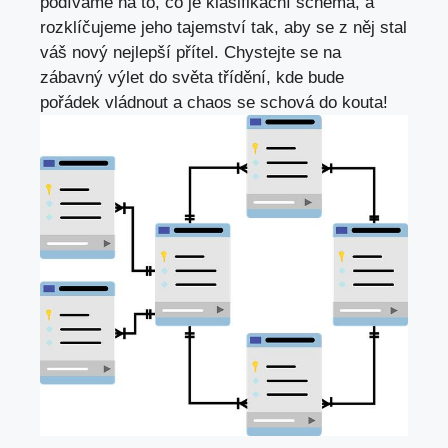
podíváme na to, co‌ je ‍klasifikační schéma, a
rozklíčujeme jeho tajemství ‍tak, aby se z něj stal
váš nový nejlepší přítel. Chystejte se na
zábavný výlet do světa třídění, ‍kde bude
pořádek vládnout a chaos⁣ se ⁤schová do kouta!