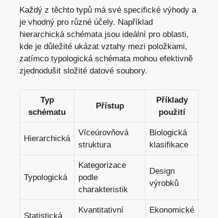
Každý z těchto typů má své specifické výhody a
je vhodný pro různé účely. Například⁢
hierarchická schémata
jsou ideální pro oblasti,
kde je důležité⁢ ukázat vztahy mezi položkami,
zatímco typologická⁣ schémata ‍mohou efektivně
zjednodušit složité datové soubory.
Typ
Příklady
Přístup
schématu
⁤použití
Víceúrovňová
Biologická
Hierarchická
struktura
klasifikace
Kategorizace
Design
Typologická
podle
výrobků
⁢charakteristik
Kvantitativní
Ekonomické
Statistická