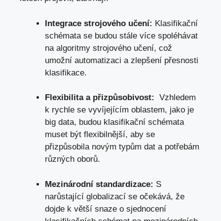
Integrace strojového učení:
‌Klasifikační
schémata se budou stále více spoléhávat
na algoritmy strojového učení, ⁢což
umožní automatizaci a zlepšení ‌přesnosti ​
klasifikace.
Flexibilita‍ a přizpůsobivost:
⁤ Vzhledem
k rychle se vyvíjejícím oblastem, jako je
big data, ‍budou klasifikační schémata
muset být flexibilnější, ⁣aby se
přizpůsobila novým typům dat a ‍potřebám
různých‍ oborů.
Mezinárodní standardizace:
S
narůstající globalizací se očekává, že
dojde k větší snaze o sjednocení