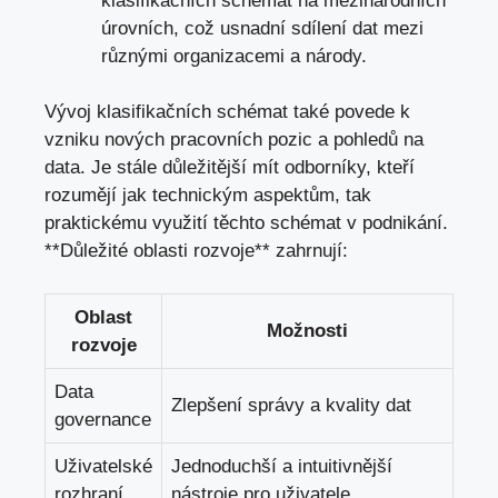
klasifikačních schémat na mezinárodních
úrovních, což usnadní sdílení dat ⁤mezi
různými⁤ organizacemi a národy.
Vývoj klasifikačních schémat také povede k
‌vzniku ⁢nových pracovních pozic a pohledů na
data. Je stále důležitější mít odborníky, kteří
rozumějí jak technickým aspektům, ‌tak
praktickému využití těchto schémat v podnikání.⁤
**Důležité oblasti rozvoje** zahrnují:
Oblast
Možnosti
rozvoje
Data
Zlepšení správy a kvality dat
governance
Uživatelské
Jednoduchší‍ a intuitivnější
⁤rozhraní
nástroje ⁣pro uživatele