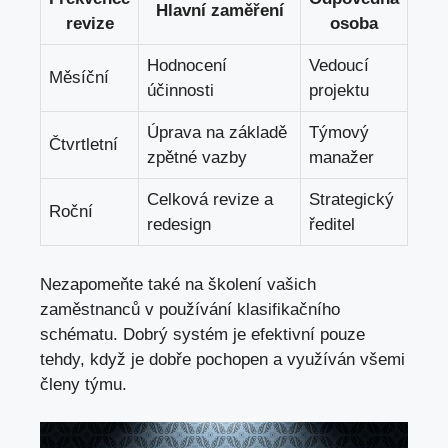
Hlavní zaměření
revize
osoba
Hodnocení
Vedoucí
Měsíční
účinnosti
projektu
Úprava ⁤na⁤ základě‍
Týmový
Čtvrtletní
zpětné vazby
manažer
Celková revize a
Strategický
Roční
‌redesign
ředitel
Nezapomeňte také na školení‍ vašich
⁤zaměstnanců v ⁣používání klasifikačního​
schématu. Dobrý systém je efektivní pouze
tehdy, když⁤ je dobře pochopen a využíván​ všemi
členy týmu.