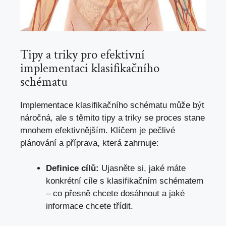
Tipy a triky pro‌ efektivní
implementaci klasifikačního
schématu
Implementace klasifikačního schématu‌ může být
náročná, ale s těmito⁤ tipy a triky se proces stane
mnohem efektivnějším. Klíčem je pečlivé
plánování a příprava, která zahrnuje:
Definice cílů:
Ujasněte⁢ si, jaké máte
konkrétní ⁢cíle s klasifikačním schématem
‍– co přesně chcete dosáhnout a jaké
informace chcete třídit.