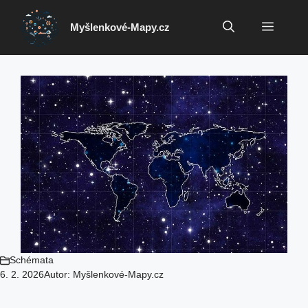
Přeskočit
na
Menu
Myšlenkové-Mapy.cz
obsah
Schémata
6. 2. 2026
Autor:
Myšlenkové-Mapy.cz