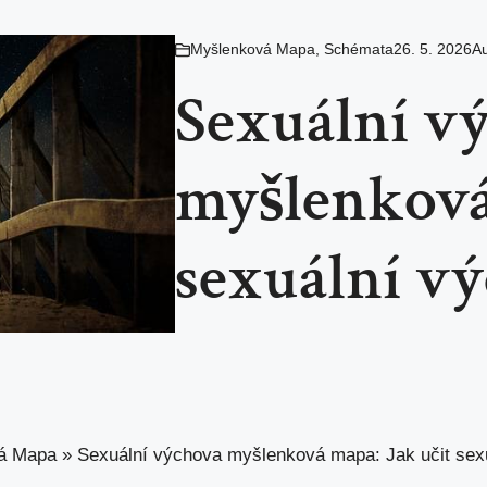
Myšlenková Mapa
,
Schémata
26. 5. 2026
Au
Sexuální v
myšlenková
sexuální v
á Mapa
»
Sexuální výchova myšlenková mapa: Jak učit sex