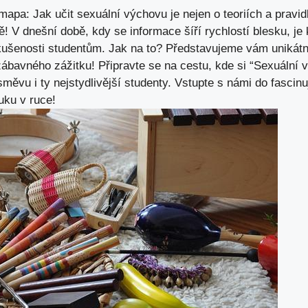
apa: Jak učit sexuální výchovu je nejen o teoriích a pravid
vě! V dnešní době,
kdy se informace šíří rychlostí blesku
, je
 zkušenosti studentům. Jak na to? Představujeme vám unikátní
 ⁢zábavného zážitku! Připravte se na cestu, kde si “Sexuáln
směvu i ty nejstydlivější studenty. Vstupte s námi do fascinu
ku v ‍ruce!