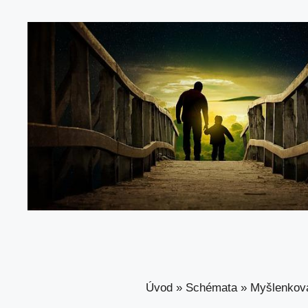
Úvod
»
Schémata
»
Myšlenkov