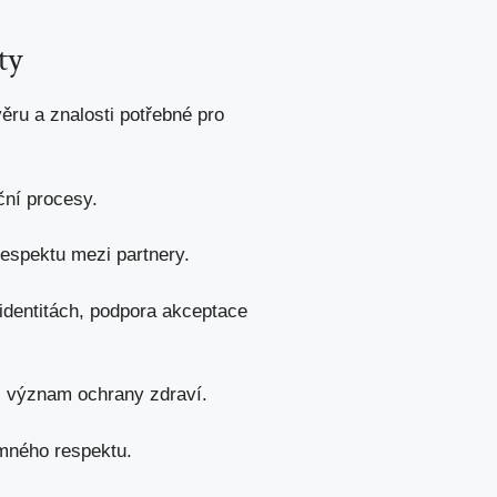
ty
ěru a znalosti potřebné pro
ční procesy.
 respektu mezi partnery.
identitách, podpora akceptace
, význam ochrany zdraví.
mného ‍respektu.