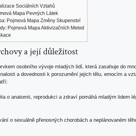
alizace Sociálních Vztahů
jmová Mapa Pevných Látek
pa: Pojmová Mapa Změny Skupenství
dy: Pojmová Mapa Aktivizačních Metod
ikace
hovy a její důležitost
rvkem osobního vývoje mladých lidí, která zasahuje do ​mnoh
alosti a​ dovednosti k porozumění jejich tělu,​ emocím a vz
tří:
a o anatomii, reprodukci ⁢a zdraví ⁣pomáhá ⁢mladým ⁢lidem l
ání o sexuálně přenosných chorobách ‍a neplánovaném těhot