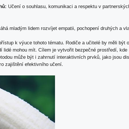
hů:
Učení ‌o souhlasu, komunikaci a ⁣respektu ⁢v partnerských
há mladým lidem rozvíjet ⁤empatii, pochopení druhých a vlas
řístup k​ výuce tohoto ‌tématu. Rodiče a učitelé by měli být ot
 lidé mohou mít. Cílem je vytvořit bezpečné ‍prostředí, kde s
ou může ⁤být i ⁢zahrnutí interaktivních ‍prvků, jako jsou di
o zajištění efektivního‌ učení.