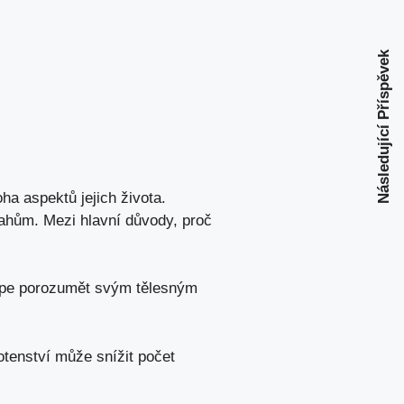
Následující Příspěvek
a aspektů jejich života.‍
tahům.⁢ Mezi hlavní důvody, proč
épe porozumět ​svým tělesným⁤
enství může ⁢snížit počet