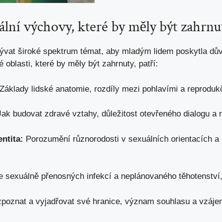
ální ‍výchovy, které by měly být ⁣zahrnu
ývat široké​ spektrum‌ témat,⁤ aby mladým lidem poskytla dův
é⁢ oblasti, které​ by ‍měly být zahrnuty, patří:
Základy lidské anatomie, rozdíly mezi pohlavími ⁢a reproduk
ak budovat zdravé ‍vztahy, důležitost otevřeného ‍dialogu‌ a
entita:
Porozumění různorodosti v sexuálních orientacích a ⁢
 sexuálně ⁢přenosných infekcí a ‌neplánovaného těhotenství
zpoznat a
vyjadřovat své hranice
, význam souhlasu a vzáje