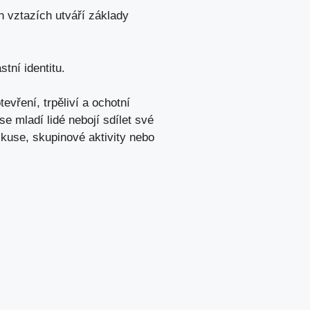
​ vztazích utváří základy
tní identitu.
evření, trpěliví a ochotní​
e mladí lidé nebojí sdílet⁣ své
skuse, skupinové aktivity nebo