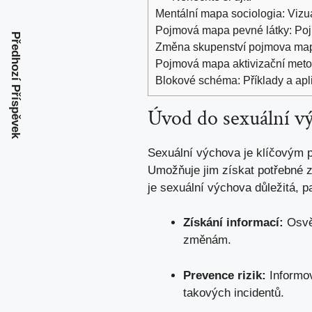
Mentální mapa sociologia: Vizu
Pojmová mapa pevné látky: Po
Předhozí Příspěvek
Změna skupenství pojmova ma
Pojmová mapa aktivizační meto
Blokové schéma: Příklady a apl
Úvod do sexuální výc
Sexuální ⁣výchova je klíčovým p
Umožňuje jim získat potřebné zn
je sexuální výchova důležitá, pa
Získání informací:
Osvět
změnám.
Prevence‍ rizik:
Informov
takových incidentů.