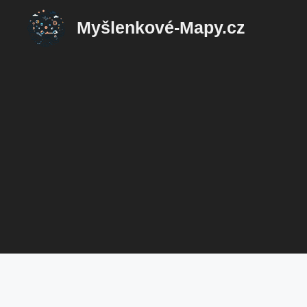
Přeskočit
Myšlenkové-Mapy.cz
na
obsah