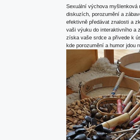
Sexuální‌ výchova myšlenková m
diskuzích, porozumění a ‌zába
efektivně⁢ předávat znalosti​ a
vaši výuku do interaktivního a
získa⁣ vaše srdce a​ přivede k ú
kde porozumění a humor jdou ​ru