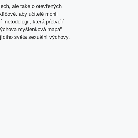
lech, ale také o otevřených
⁤ klíčové, aby učitelé mohli
 metodologii, která přetvoří
í‌ výchova myšlenková mapa”
jícího světa ⁢sexuální výchovy,