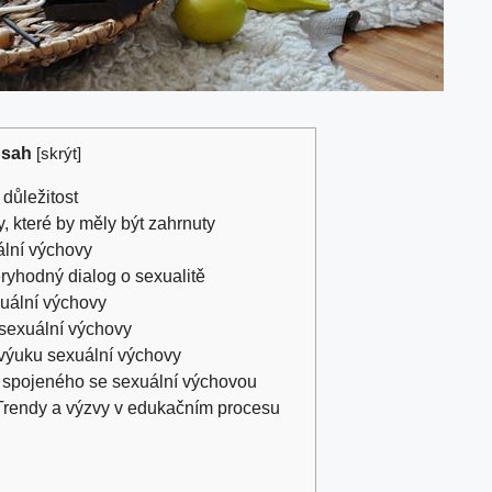
sah
[
skrýt
]
 důležitost
y, které by měly být ⁣zahrnuty
ální výchovy
ryhodný dialog o ‌sexualitě
xuální výchovy
 sexuální výchovy
 výuku ​sexuální výchovy
 spojeného⁣ se sexuální výchovou
Trendy a výzvy⁤ v edukačním procesu