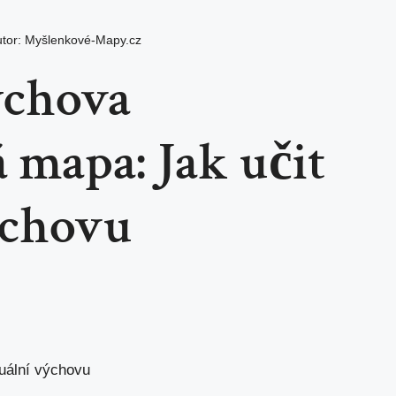
tor:
Myšlenkové-Mapy.cz
ýchova
 mapa: Jak učit
ýchovu
uální výchovu