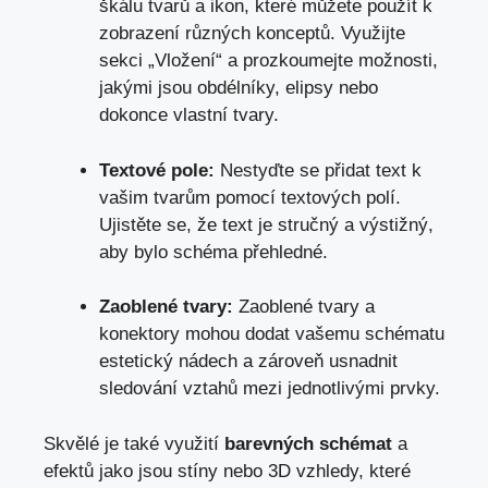
škálu tvarů a ‍ikon,
které můžete použít
k
‍zobrazení různých konceptů. Využijte​
sekci „Vložení“ a prozkoumejte možnosti,
jakými jsou obdélníky, elipsy⁤ nebo
dokonce vlastní tvary.
Textové pole:
Nestyďte se přidat text k
vašim tvarům pomocí textových polí.
Ujistěte‌ se, že text je stručný a výstižný,
aby bylo schéma přehledné.
Zaoblené tvary:
Zaoblené⁢ tvary a
konektory mohou dodat vašemu schématu
estetický nádech ‍a zároveň usnadnit
sledování vztahů mezi⁤ jednotlivými prvky.
Skvělé‍ je ⁤také využití
barevných schémat
a
⁣efektů jako ⁤jsou stíny nebo 3D vzhledy, které