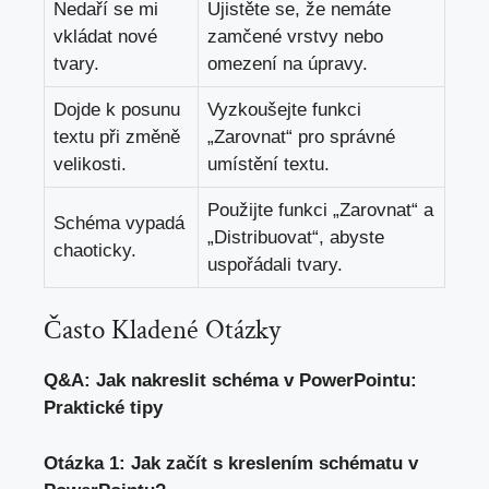
Nedaří se ‍mi
Ujistěte se, že nemáte
vkládat nové
zamčené vrstvy nebo
tvary.
omezení na úpravy.
Dojde k posunu
Vyzkoušejte funkci
‌textu při změně
„Zarovnat“ pro správné
‍velikosti.
umístění textu.
Použijte funkci „Zarovnat“ a
Schéma vypadá
„Distribuovat“, abyste
chaoticky.
uspořádali tvary.
Často Kladené Otázky
Q&A: Jak nakreslit schéma ‌v ‍PowerPointu:
Praktické​ tipy
Otázka 1: Jak začít s kreslením schématu v