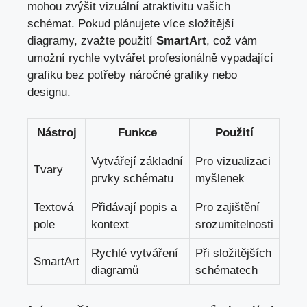
mohou zvýšit vizuální atraktivitu vašich
schémat. Pokud plánujete více složitější
diagramy, zvažte použití
SmartArt
, což⁢ vám
‌umožní rychle vytvářet profesionálně vypadající
grafiku bez potřeby⁢ náročné grafiky nebo
designu.
Nástroj
Funkce
Použití
Vytvářejí základní
Pro vizualizaci
Tvary
prvky schématu
myšlenek
Textová‍
Přidávají⁢ popis ⁣a
Pro zajištění
pole
kontext
srozumitelnosti
Rychlé vytváření
Při složitějších
SmartArt
diagramů
schématech