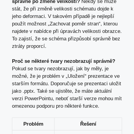
správně⁣ po změně velikosti?
Někdy se může
stát, že při změně velikosti schématu dojde k
jeho deformaci. ⁣V takovém případě je ‍nejlepší
použít možnost „Zachovat poměr stran“, kterou
najdete v⁢ nabídce při úpravách velikosti obrazce.
To zajistí, že se schéma přizpůsobí správně bez
ztráty proporcí.
Proč se některé tvary nezobrazují ​správně?
Pokud se tvary nezobrazují, jak by měly, je
možné, že je problém v ⁤„Uložení“ prezentace ve⁢
starším ​formátu. Doporučuje se⁢ prezentaci uložit
jako .pptx. Také se ujistěte, že máte aktuální
verzi PowerPointu, neboť starší ⁤verze mohou mít
omezenou podporu pro některé funkce.
Problém
Řešení