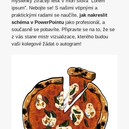
myšlenky ztrácejí lesk​ v moři slova “Lorem
ipsum”. Nebojte⁣ se! S našimi‍ vtipnými⁣ a
praktickými​ radami⁢ se naučíte,
jak nakreslit
schéma v‌ PowerPointu
jako profesionál, a
současně se pobavíte. Připravte se na to, že se
z vás stane⁣ mistr vizualizace, ‌kterého budou
vaši ⁤kolegové žádat o autogram!