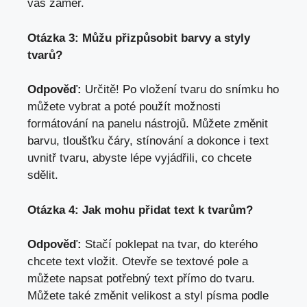
váš záměr.
Otázka 3: Můžu přizpůsobit​ barvy a styly
tvarů?
Odpověď:
Určitě! Po vložení tvaru do snímku ho
můžete vybrat a ‌poté ⁤použít možnosti
formátování‍ na panelu ​nástrojů. Můžete změnit
barvu, tloušťku čáry, stínování a dokonce i text
uvnitř tvaru, abyste ‍lépe vyjádřili, co chcete
sdělit.
Otázka 4: Jak ‌mohu‌ přidat text k tvarům?
Odpověď:
⁤Stačí poklepat na tvar, do kterého
chcete text vložit. Otevře se⁤ textové pole a
můžete napsat potřebný text přímo do tvaru.
Můžete také změnit velikost a styl písma podle