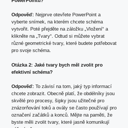
PowerPointu?
Odpověď:
Nejprve otevřete PowerPoint a
vyberte⁤ snímek, na kterém chcete schéma
vytvořit. Poté přejděte na záložku „Vložení“ a
klikněte na „Tvary“. Odtud si můžete vybrat
různé geometrické ‍tvary, které budete potřebovat
⁤pro svoje schéma.
Otázka ⁢2: Jaké tvary‌ bych měl​ zvolit pro
efektivní schéma?
Odpověď:
⁤To závisí na tom, jaký ‌typ informací
chcete zobrazit.‌ Obecně platí, že obdélníky⁤ jsou
skvělé pro procesy, šipky jsou užitečné pro
znázorňování toků a ovály se často používají pro
⁤označení začátků a konců. Mějte na paměti, že
byste měli zvolit tvary, které jasně ⁢komunikují