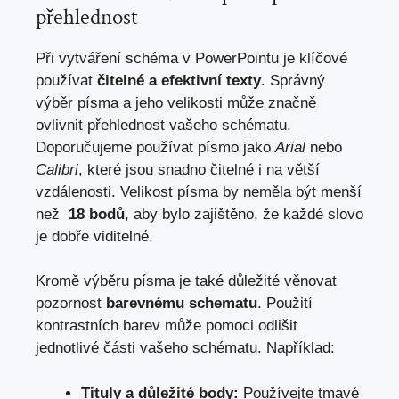
přehlednost
Při vytváření schéma v PowerPointu je klíčové
používat
čitelné a⁣ efektivní texty
. Správný
výběr písma a jeho velikosti může značně
ovlivnit přehlednost vašeho schématu.​
Doporučujeme používat písmo jako
Arial
nebo
Calibri
, které jsou snadno čitelné i na větší
vzdálenosti.‍ Velikost​ písma by neměla‍ být menší
‌než ⁤
18 bodů
, aby bylo zajištěno, že každé slovo⁤
je dobře viditelné.
Kromě výběru písma ⁣je také důležité věnovat
pozornost
barevnému schematu
. Použití
kontrastních‍ barev může pomoci odlišit
⁤jednotlivé části vašeho schématu. Například:
Tituly a důležité body:
⁤Používejte tmavé