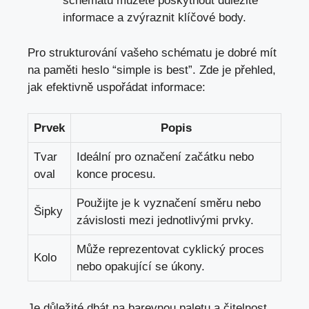
schématu ‌můžete poskytnout důležité⁣
informace a zvýraznit ‌klíčové body.
Pro strukturování vašeho schématu je dobré‍ mít
na paměti heslo “simple is best”. Zde je přehled,
jak efektivně uspořádat ⁢informace:
Prvek
Popis
Tvar
Ideální pro označení⁣ začátku nebo
oval
konce ⁣procesu.
Použijte ​je k vyznačení směru nebo
Šipky
závislosti‌ mezi jednotlivými prvky.
Může reprezentovat cyklický proces
Kolo
nebo opakující se úkony.
Je důležité dbát na barevnou paletu a⁢ čitelnost