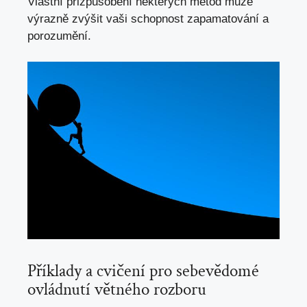
Vlastní přizpůsobení některých metod může
výrazně zvýšit vaši schopnost zapamatování ​a
porozumění.
Příklady a cvičení pro sebevědomé
ovládnutí větného rozboru