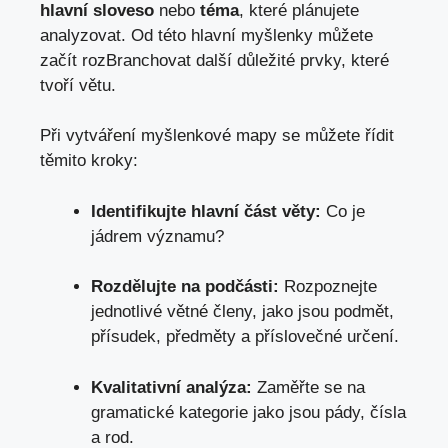
hlavní⁤ sloveso
nebo
téma
, které plánujete
analyzovat. ⁤Od této hlavní myšlenky můžete
začít rozBranchovat další důležité ​prvky, které⁣
tvoří větu.
Při vytváření myšlenkové⁤ mapy se můžete řídit
těmito kroky:
Identifikujte hlavní ⁤část věty:
Co je
jádrem významu?
Rozdělujte na podčásti:
Rozpoznejte
jednotlivé větné členy, jako jsou podmět,
přísudek, předměty‌ a příslovečné určení.
Kvalitativní analýza:
‍Zaměřte se na
gramatické‍ kategorie jako jsou pády, čísla
‌a rod.