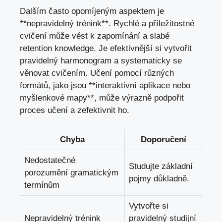
Dalším často ⁣opomíjeným aspektem je
**nepravidelný trénink**. Rychlé‍ a příležitostné
cvičení ‍může vést k zapomínání a slabé
retention knowledge. Je efektivnější si vytvořit⁣
pravidelný ⁤harmonogram a systematicky se
věnovat cvičením. Učení‌ pomocí ⁣různých
formátů, jako jsou **interaktivní aplikace nebo
myšlenkové mapy**, může‌ výrazně podpořit
proces učení a zefektivnit⁣ ho.
Chyba
Doporučení
Nedostatečné
Studujte základní
porozumění⁤ gramatickým
‍pojmy‌ důkladně.
termínům
Vytvořte si
Nepravidelný ⁢trénink
pravidelný studijní