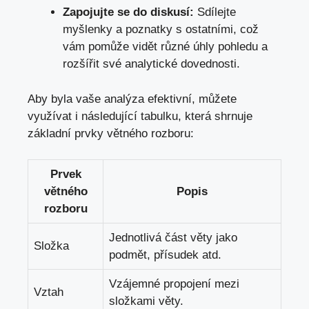
Zapojujte se do diskusí:
Sdílejte
myšlenky a poznatky s ostatními, což
vám pomůže vidět různé úhly pohledu a
rozšířit své analytické dovednosti.
Aby​ byla vaše analýza efektivní, můžete⁢
využívat i následující tabulku, která shrnuje
základní prvky ‍větného⁤ rozboru:
Prvek
větného
Popis
rozboru
Jednotlivá část věty jako
Složka
podmět, přísudek atd.
Vzájemné ‍propojení mezi
Vztah
složkami ‍věty.