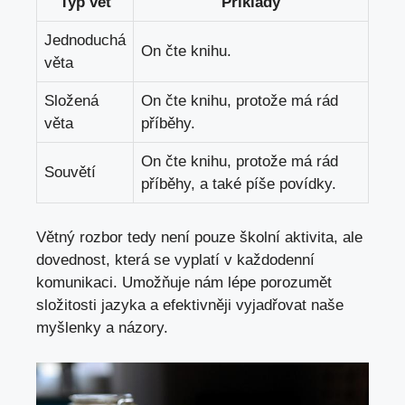
Typ vět
Příklady
Jednoduchá
On čte knihu.
věta
Složená‌
On čte knihu, protože má rád
věta
‍příběhy.
On čte knihu, protože má rád
Souvětí
příběhy,⁤ a také píše povídky.
Větný rozbor tedy není pouze školní aktivita, ale
dovednost, která se vyplatí v každodenní
‌komunikaci. Umožňuje ‍nám lépe porozumět
složitosti jazyka a efektivněji ⁢vyjadřovat naše
myšlenky a názory.