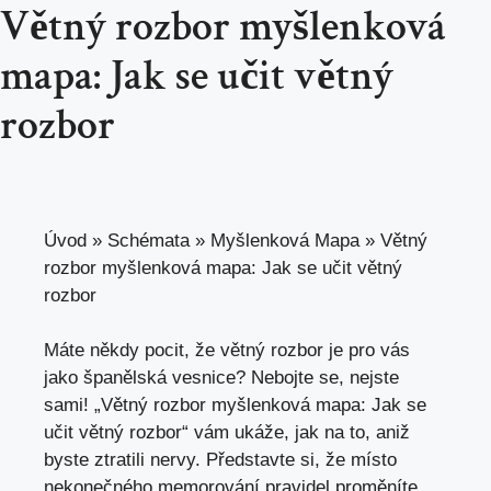
Větný rozbor myšlenková
mapa: Jak se učit větný
rozbor
Úvod
»
Schémata
»
Myšlenková Mapa
»
Větný
rozbor myšlenková mapa: Jak se učit větný
rozbor
Máte někdy pocit, že větný rozbor je⁢ pro vás
jako španělská vesnice? Nebojte‍ se, nejste
sami! „Větný rozbor myšlenková mapa: Jak se
⁣učit větný rozbor“ ⁢vám ukáže, jak na to, aniž
byste ztratili nervy.‍ Představte si, že místo
nekonečného memorování pravidel proměníte