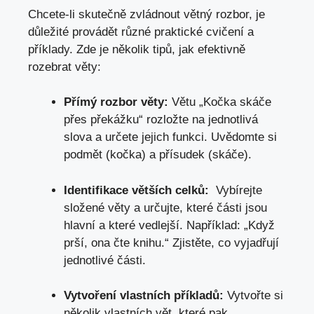
Chcete-li skutečně zvládnout větný rozbor, je
důležité provádět různé praktické cvičení a‌
příklady. Zde ‍je několik tipů, jak efektivně
rozebrat věty:
Přímý​ rozbor věty:
Větu „Kočka skáče
přes ⁤překážku“ rozložte na jednotlivá
slova a určete jejich funkci. Uvědomte si⁤
podmět (kočka) a přísudek (skáče).
Identifikace větších⁣ celků:
⁢ Vybírejte
složené věty a určujte, které části jsou
hlavní a které vedlejší. Například: „Když
prší, ona čte knihu.“‌ Zjistěte, co vyjadřují
jednotlivé části.
Vytvoření vlastních příkladů:
Vytvořte si
několik vlastních‍ vět, které ⁣pak