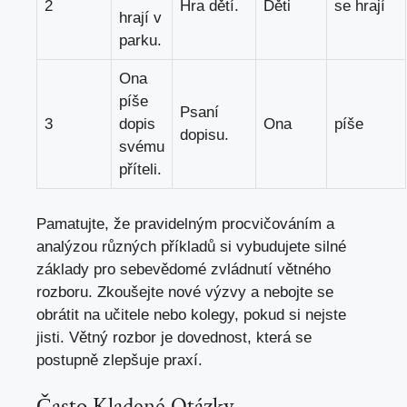
2
Hra dětí.
Děti
se hrají
hrají v
parku.
Ona
píše
Psaní
3
dopis
Ona
píše
dopisu.
svému
příteli.
Pamatujte, že pravidelným procvičováním a
analýzou různých příkladů si vybudujete silné⁤
základy pro sebevědomé zvládnutí větného⁣
rozboru. Zkoušejte nové výzvy ⁤a nebojte se
obrátit na učitele nebo kolegy, pokud si⁣ nejste
jisti.⁤ Větný rozbor⁤ je dovednost, která se
postupně zlepšuje praxí.
Často Kladené Otázky