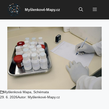
Přeskočit
na
Menu
Myšlenkové-Mapy.cz
obsah
Myšlenková Mapa
,
Schémata
29. 6. 2026
Autor:
Myšlenkové-Mapy.cz