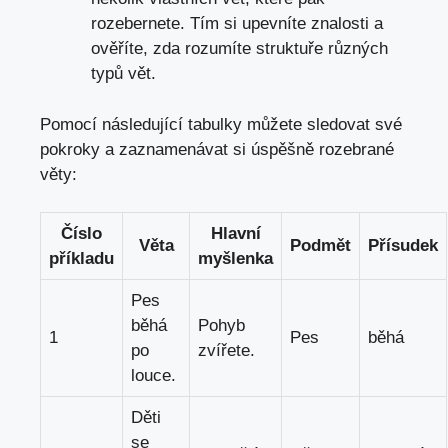
rozebernete. Tím si upevníte znalosti a
ověříte, zda⁣ rozumíte struktuře různých
typů vět.
Pomocí následující⁢ tabulky můžete sledovat své
pokroky a zaznamenávat⁤ si úspěšně rozebrané
věty:
Číslo
Hlavní
Věta
Podmět
Přísudek
příkladu
myšlenka
Pes
běhá
Pohyb
1
Pes
běhá
po
zvířete.
louce.
Děti⁤
se