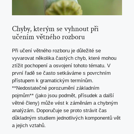
Chyby, ‌kterým se vyhnout při
učením větného rozboru
Při učení větného rozboru je důležité se
vyvarovat několika častých chyb, ⁤které mohou
ztížit pochopení ⁤a osvojení tohoto tématu. ⁢V
první řadě se často setkáváme s ⁤povrchním
přístupem‍ k gramatickým termínům.
**Nedostatečné porozumění základním
pojmům** (jako jsou podmět, přísudek a další
větné členy) může vést k záměnám a chybným
analýzám. Doporučuje⁢ se proto⁣ strávit čas
důkladným studiem jednotlivých komponentů vět
a jejich vztahů.