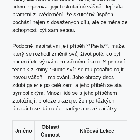
lidem ⁤objevovat jejich skutečné vášně. Její síla
⁤pramení z uvědomění, že skutečný úspěch⁢
pochází ⁤nejen z dosažených cílů, ale zejména⁣ ze
schopnosti⁢ být sám sebou.
Podobně inspirativní je i příběh **Pavla**, muže,
⁢který se rozhodl změnit svůj život⁢ poté, co byl ​
nucen čelit výzvám​ po vážném úrazu. S pomocí
technik z knihy *Buďte‍ sví* se mu podařilo​ najít‌
novou vášeň –⁢ malování. ⁢Jeho obrazy ​dnes
‍zdobí‍ galerie po celé ​zemi a jeho příběh se stal
symbolickým. Mnozí lidé ⁤se ⁣s jeho⁢ příběhem
ztotožňují, protože ukazuje, že ⁣i po těžkých⁤
útrapách se dá nalézt naděje a ⁣nové začátky.
Oblast/
Jméno
Klíčová Lekce
Činnost