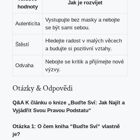
Jak​ je rozvíjet
hodnoty
Vystupujte bez‍ masky a nebojte
Autenticita
‍se být ‍sami ⁤sebou.
Hledejte radost v malých věcech
Štěstí
a budujte si pozitivní vztahy.
Nebojte se⁣ kritik a přijímejte nové
Odvaha
⁤výzvy.
Otázky & Odpovědi
Q&A‌ K článku o knize „Buďte Sví: Jak Najít a
⁣Vyjádřit Svou Pravou Podstatu“
Otázka⁢ 1: O čem kniha ​“Buďte Sví“ vlastně
je?