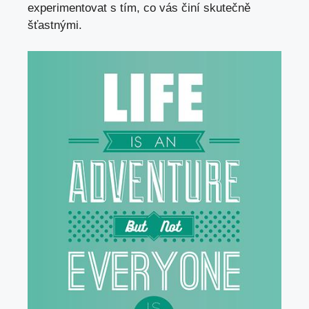
experimentovat ⁤s​ tím, co vás činí⁣ skutečně
šťastnými.