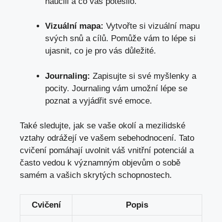
naučili ‌a co​ vás potěšilo.
Vizuální mapa:
Vytvořte si vizuální mapu
svých snů a cílů. Pomůže vám ⁢to
lépe si
ujasnit
,​ co je pro vás důležité.
Journaling:
Zapisujte ⁣si‍ své ⁣myšlenky ‌a
pocity. Journaling ‍vám umožní lépe se
poznat a vyjádřit své emoce.
Také sledujte, jak se ‌vaše okolí a mezilidské​
vztahy odrážejí ve ⁣vašem sebehodnocení. Tato
cvičení pomáhají uvolnit váš vnitřní potenciál a
často⁣ vedou k významným ‌objevům o sobě
samém a⁢ vašich skrytých schopnostech.
Cvičení
Popis