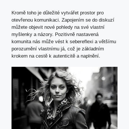
Kromě ​toho je důležité ⁤vytvářet prostor pro
otevřenou komunikaci. Zapojením se⁢ do diskuzí‍
můžete objevit nové pohledy na své vlastní
‍myšlenky a⁣ názory. Pozitivně ‍nastavená
komunita nás může​ vést k⁢ sebereflexi a většímu
porozumění vlastnímu já,‍ což je ‍základním​
krokem na cestě k ⁣autenticitě a naplnění.