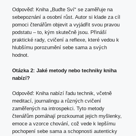
Odpověď: Kniha‌ „Buďte Sví“ se zaměřuje na⁢
sebepoznání a​ osobní ‍růst. Autor si klade​ za cíl
pomoci​ čtenářům⁢ objevit a vyjádřit ‍svou⁢ pravou
‌podstatu – to, kým skutečně jsou.⁣ Přináší
praktické ⁤rady, cvičení a reflexe, ⁤které vedou k
hlubšímu porozumění sebe sama a svých
⁤hodnot.
Otázka 2: Jaké metody‍ nebo techniky kniha
nabízí?
Odpověď: Kniha ⁢nabízí řadu ⁣technik, včetně
⁤meditací, ⁣journalingu a⁢ různých cvičení
⁣zaměřených na introspekci. Tyto metody
čtenářům pomáhají⁣ prozkoumat jejich ​myšlenky,
⁣emoce a ​vzorce chování,⁣ což vede ⁢k lepšímu
pochopení sebe sama ⁤a schopnosti autenticky