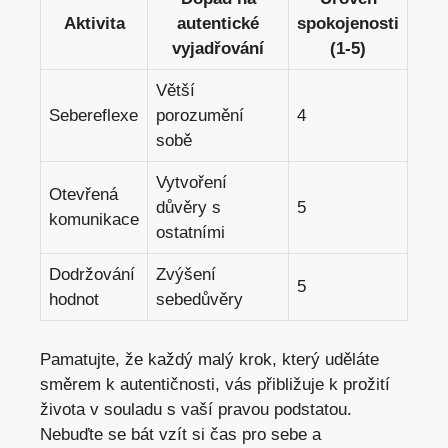
Aktivita
autentické
spokojenosti
vyjadřování
(1-5)
Větší
Sebereflexe
porozumění
4
sobě
Vytvoření⁢
Otevřená
důvěry⁣ s​
5
komunikace
ostatními
Dodržování
Zvýšení‍
5
hodnot
sebedůvěry
Pamatujte,‍ že každý malý krok, který uděláte
směrem k ‌autentičnosti,⁤ vás přibližuje ‍k⁣ prožití
života⁢ v souladu s vaší⁤ pravou⁣ podstatou.
Nebuďte se⁣ bát vzít si‌ čas pro sebe a