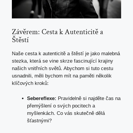
Závěrem: ‍Cesta k⁢ Autenticitě a
Štěstí
Naše cesta ​k autenticitě a štěstí je​ jako​ malebná
stezka, která⁢ se vine skrze fascinující krajiny
našich vnitřních ⁢světů. Abychom si tuto cestu
usnadnili, měli bychom ⁤mít na paměti několik
⁣klíčových kroků:
Sebereflexe:
Pravidelně⁣ si‌ najděte čas ‌na
přemýšlení ‌o svých pocitech a
myšlenkách.​ Co vás skutečně dělá
šťastnými?