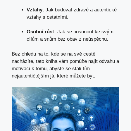
Vztahy:
Jak⁢ budovat zdravé‍ a autentické
vztahy‍ s ostatními.
Osobní ​růst:
Jak se posunout‍ ke⁢ svým
cílům a snům ‍bez obav z neúspěchu.
Bez ohledu ⁤na ‍to, kde ⁢se na⁤ své cestě
nacházíte, ​tato kniha vám​ pomůže najít odvahu a
motivaci k​ tomu, abyste se ‌stali ‌tím
nejautentičtějším já, které ‍můžete být.