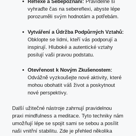
Reflexe⁤ a Sebepoznání:
‍Pravidelně ‌si
⁣vyhraďte⁤ čas na⁢ sebereflexi, ⁢abyste⁢ lépe
‍porozuměli svým⁤ hodnotám a ⁢potřebám.
Vytváření⁤ a⁢ Údržba Podpůrných Vztahů:
Obklopte ⁢se lidmi, kteří vás podporují a
inspirují. Hluboké a autentické vztahy
posilují ‌vaši⁢ pravou podstatu.
Otevřenost ⁣k⁤ Novým ‍Zkušenostem:
Odvážně vyzkoušejte nové⁤ aktivity, které
mohou obohatit ⁢váš život ​a poskytnout⁣
nové perspektivy.
Další užitečné ​nástroje zahrnují⁣ pravidelnou
praxi mindfulness a meditace. Tyto techniky nám
umožňují lépe se ‌spojit sami se​ sebou a posílit
naši vnitřní stabilitu. Zde ⁣je přehled několika