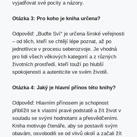
vyjadřovat ⁤své pocity a názory.
Otázka 3: ‌Pro koho je kniha určena?
Odpověď: „Buďte Sví“ je určena široké veřejnosti
– ⁢od ​těch, kteří se chtějí lépe ‌poznat,​ až ‍po
jednotlivce v ‌procesu seberozvoje.‍ Je vhodná⁣
pro‌ lidi všech věkových kategorií a ⁣z ‍různých
⁢životních ⁤prostředí, kteří touží po hlubší⁤
spokojenosti a autenticite​ ve‌ svém ⁣životě.
Otázka 4: Jaký je hlavní​ přínos této knihy?
Odpověď:‍ Hlavním přínosem je schopnost
‍přiblížit se⁣ k vlastní‍ pravé podstatě ⁣a ‍žít život ⁣v
souladu se svými‌ hodnotami a přesvědčeními.
Kniha motivuje ⁢čtenáře, aby se⁢ postavili⁢ svým
obavám, osvobodili se od vlivů okolí a začali ‍žít