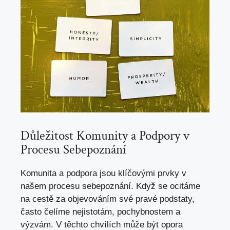
Důležitost Komunity a ⁢Podpory ‍v⁤
Procesu ⁢Sebepoznání
Komunita ‍a
podpora jsou klíčovými prvky
v
našem procesu⁤ sebepoznání. Když se ⁣ocitáme
na ‍cestě​ za⁣ objevováním své pravé podstaty,⁢
často čelíme nejistotám, pochybnostem a
výzvám. V těchto chvílích ⁢může⁢ být opora