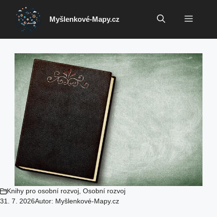
Přeskočit
na
Menu
Myšlenkové-Mapy.cz
obsah
Knihy pro osobní rozvoj
,
Osobní rozvoj
31. 7. 2026
Autor:
Myšlenkové-Mapy.cz