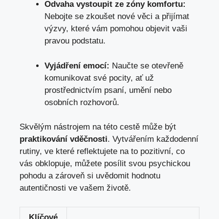
Odvaha⁢ vystoupit ‍ze ​zóny komfortu:
Nebojte se zkoušet⁢ nové‍ věci ‍a přijímat​
výzvy, ⁣které vám pomohou objevit vaši
pravou ⁤podstatu.
Vyjádření‍ emocí:
Naučte ⁤se⁢ otevřeně⁣
komunikovat své ⁣pocity, ať‍ už
prostřednictvím psaní, umění nebo
‌osobních rozhovorů.
Skvělým nástrojem⁤ na této ‍cestě může být ​
praktikování‍ vděčnosti
. ‍Vytvářením každodenní
rutiny,​ ve⁤ které ⁣reflektujete na to⁢ pozitivní, co
vás obklopuje, můžete posílit svou psychickou⁣
pohodu a⁢ zároveň ⁢si ​uvědomit⁣ hodnotu
autentičnosti ve vašem ​životě.
Klíčové