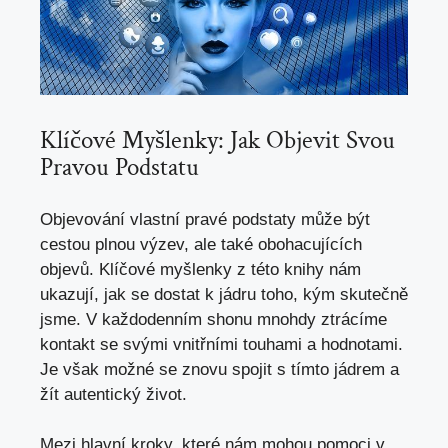
Klíčové Myšlenky: Jak Objevit Svou
Pravou ​Podstatu
Objevování vlastní pravé‍ podstaty může být
‌cestou plnou výzev, ale také obohacujících
objevů. Klíčové myšlenky‌ z této ⁢knihy​ nám
ukazují, jak‌ se dostat‌ k jádru toho, kým skutečně
jsme. V každodenním ⁢shonu mnohdy ztrácíme
kontakt se svými vnitřními touhami a hodnotami.
Je však​ možné se znovu spojit s tímto jádrem ‌a
žít autentický život.
Mezi ⁢hlavní kroky,
které nám mohou pomoci
‌v