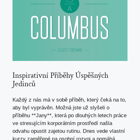
Inspirativní Příběhy ⁤Úspěšných
‌Jedinců
Každý z nás má ‍v sobě‌ příběh, který čeká na‍ to,
aby‍ byl​ vyprávěn.‍ Možná jste už ⁢slyšeli o
příběhu **Jany**,⁤ která po dlouhých letech práce
ve​ stresujícím⁤ korporátním prostředí našla
⁤odvahu opustit zajetou ⁤rutinu.⁢ Dnes vede vlastní‌
kurzy zaměřené na​ osobní rozvoj‍ a pomáhá⁤