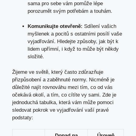
sama pro sebe vám⁤ pomůže lépe
porozumět svým potřebám ⁤a touhám.
Komunikujte⁢ otevřeně:
Sdílení vašich
myšlenek ​a ⁢pocitů ‌s ostatními ⁤posílí vaše
vyjadřování. ⁣Hledejte způsoby, jak být k
lidem upřímní, i když ⁢to může být⁢ někdy
složité.
Žijeme ve světě, ‌který⁣ často⁢ zdůrazňuje
přizpůsobení a ⁢zaběhnuté normy. Nicméně​ je
důležité najít⁢ rovnováhu mezi tím, co ⁤od vás​
očekává okolí, ⁢a tím,⁢ co cítíte vy sami. Zde je
jednoduchá tabulka, která ‌vám⁤ může pomoci
sledovat ⁤pokrok ve vyjadřování vaší⁣ pravé
⁢podstaty:
Dopad na⁣
Úroveň