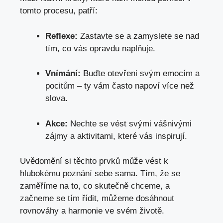
tomto ‍procesu, patří:
Reflexe:
Zastavte ⁣se a zamyslete se nad⁤
tím,‍ co ​vás opravdu naplňuje.
Vnímání:
Buďte otevřeni⁢ svým​ emocím a
pocitům – ⁢ty vám často napoví​ více než
slova.
Akce:
Nechte se vést svými ⁤vášnivými
zájmy a aktivitami,​ které ⁣vás⁣ inspirují.
Uvědomění si těchto prvků ‍může ‍vést k⁣
hlubokému poznání sebe‌ sama. Tím, že se⁣
zaměříme​ na to, co skutečně ‌chceme, a
začneme se⁣ tím řídit, můžeme​ dosáhnout
rovnováhy a harmonie ⁤ve svém ​životě.