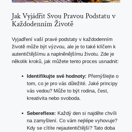
Jak Vyjádřit Svou Pravou ‌Podstatu v​
Každodenním ⁣Životě
Vyjadření vaší pravé podstaty v
každodenním
životě může být výzvou
,⁤ ale je⁤ to ‌také klíčem k
autentičtějšímu a naplněnějšímu životu. Zde ⁤je
několik kroků, jak ​můžete‌ tento proces usnadnit:
Identifikujte ‍své hodnoty:
Přemýšlejte o
tom, co ⁣je⁢ pro vás ⁤důležité. Jaké‍ principy
‌vás vedou? ‌Může to být rodina, čest,
⁢kreativita nebo ​svoboda.
Sebereflexe:
Každý⁣ den si‌ najděte chvíli
na⁢ zamyšlení. Co⁣ vám nejlépe vyhovuje?
⁣Kdy se ⁣cítíte ⁢nejautentičtější? Tato doba