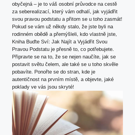
obyčejná – je to váš⁢ osobní průvodce⁣ na cestě
za seberealizací, který vám⁣ odhalí,⁤ jak⁤ vyjádřit ​
svou pravou podstatu ​a ‌přitom se u​ toho zasmát!
⁢Pokud se⁢ vám už ‌někdy⁢ stalo, že jste byli na
rodinném ⁤obědě a⁤ přemýšleli, kdo vlastně jste,
Kniha Buďte Sví:‌ Jak Najít ⁤a Vyjádřit⁢ Svou
Pravou Podstatu je přesně ‍to,​ co potřebujete.
Připravte⁢ se na to, ⁣že ⁣se ⁢nejen naučíte, jak⁤ se
postavit světu čelem, ale ⁣také se u toho skvěle
pobavíte. Ponořte se do stran, ⁤kde⁢ je‌
autentičnost ‍na prvním místě, a objevte, jaké
poklady ve vás⁣ jsou skryté!