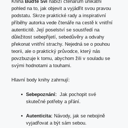
Kniha
Buďte Sví
nabízí‌ čtenářům unikátní
pohled na to, jak objevit a vyjádřit⁢ svou pravou‍
podstatu. Skrze praktické rady ​a inspirativní
příběhy ‍autorka vede čtenáře na‌ cestě k vnitřní
autenticitě. ‍Její ⁤poselství se⁢ soustředí na
důležitost sebepřijetí, sebedůvěry a⁣ odvahy
překonat vnitřní ⁣strachy.⁤ Nejedná‍ se ⁤o‌ pouhou
teorii, ale o praktický průvodce, který nás
povzbuzuje ⁣k tomu, abychom ‍žili v ‍souladu ‍se
svými hodnotami⁣ a touhami.
Hlavní​ body knihy ⁣zahrnují:
Sebepoznání:
​ Jak pochopit své
skutečné potřeby ‌a přání.
Autenticita:
Návody, jak se nebojině
vyjadřovat ‌a
být sám sebou
.