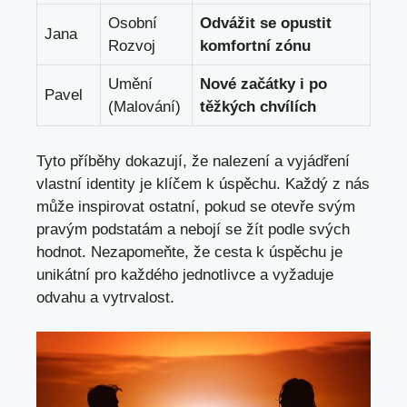
Osobní
Odvážit se ⁢opustit‌
Jana
Rozvoj
komfortní zónu
Umění
Nové⁢ začátky i po
Pavel
(Malování)
těžkých ⁣chvílích
Tyto ​příběhy dokazují,​ že⁤ nalezení ​a⁣ vyjádření
vlastní identity je klíčem k úspěchu. Každý z nás
může ‌inspirovat ostatní, pokud se otevře svým
pravým podstatám a nebojí⁣ se ⁤žít podle svých
hodnot. Nezapomeňte, ⁣že cesta k úspěchu je‍
unikátní pro​ každého jednotlivce a ‌vyžaduje
odvahu a vytrvalost.