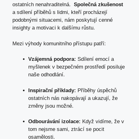
ostatních nenahraditelná. ‍
Společná zkušenost
a‍ sdílení příběhů ‌s⁤ lidmi,‍ kteří procházejí
podobnými situacemi, ​nám poskytují⁣ cenné ​
insighty ⁤a​ motivaci k​ dalšímu ‌růstu.
Mezi výhody komunitního‍ přístupu ‍patří:
Vzájemná ​podpora:
Sdílení emocí a
myšlenek‌ v bezpečném prostředí posiluje‍
naše odhodlání.
Inspirační příklady:
Příběhy úspěchů⁢
ostatních nás nakopávají a‍ ukazují, že
změny‌ jsou ⁣možné.
Odbourávání izolace:
Když ‌vidíme, že⁤ v
tom nejsme sami,‌ ztrácí‌ se pocit
osamělosti.