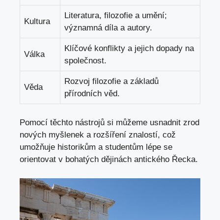
Literatura, filozofie a umění;
Kultura
významná díla a autory.
Klíčové konflikty a‍ jejich dopady na
Válka
společnost.
Rozvoj​ filozofie a základů
Věda
přírodních‍ věd.
Pomocí těchto nástrojů si můžeme usnadnit zrod
nových myšlenek a⁢ rozšíření znalostí, což
umožňuje historikům a
studentům lépe se
orientovat
v ⁤bohatých dějinách antického⁢ Řecka.