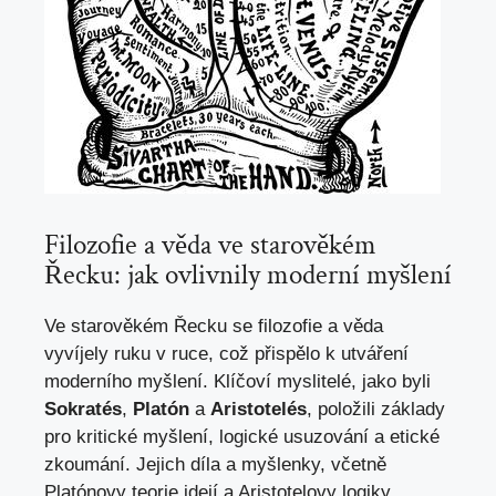
Filozofie ⁢a věda ve starověkém
Řecku: jak ovlivnily moderní myšlení
Ve starověkém Řecku se filozofie a věda
vyvíjely⁤ ruku v ruce, což přispělo ‍k utváření
‌moderního myšlení. Klíčoví myslitelé,⁣ jako byli
Sokratés
,
Platón
a
Aristotelés
, položili základy
pro kritické myšlení, logické usuzování⁣ a etické
zkoumání. Jejich díla a myšlenky, včetně
Platónovy ‌teorie idejí a Aristotelovy logiky,