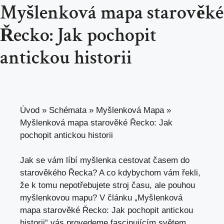
Myšlenková mapa starověké
Řecko: Jak pochopit
antickou historii
Úvod
»
Schémata
»
Myšlenková Mapa
»
Myšlenková mapa starověké Řecko: Jak
pochopit antickou historii
Jak se vám líbí myšlenka cestovat​ časem do
starověkého Řecka? A co kdybychom vám ‌řekli,
že k tomu nepotřebujete stroj času, ale pouhou
myšlenkovou mapu?⁣ V článku „Myšlenková
mapa starověké Řecko: Jak ‌pochopit‌ antickou‌
historii“ vás provedeme fascinujícím světem