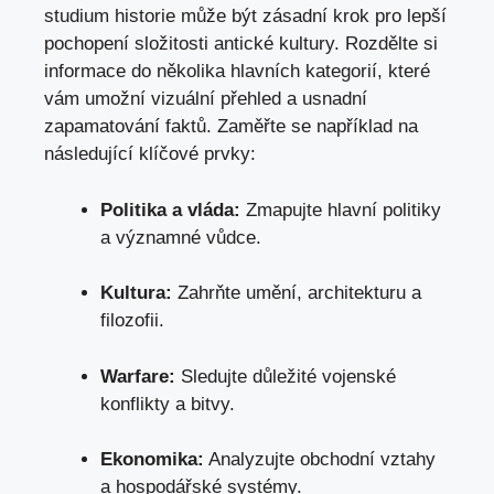
studium historie může​ být zásadní krok pro lepší
pochopení⁢ složitosti⁤ antické kultury. Rozdělte si⁤
informace do několika hlavních ⁣kategorií,‌ které
vám‍ umožní ‌vizuální přehled a usnadní
zapamatování faktů. Zaměřte se například ‍na
následující klíčové⁢ prvky:
Politika a vláda:
Zmapujte hlavní politiky
a ‌významné vůdce.
Kultura:
Zahrňte ⁢umění, architekturu a
filozofii.
Warfare:
Sledujte důležité vojenské
konflikty a bitvy.
Ekonomika:
Analyzujte obchodní ‌vztahy
a hospodářské systémy.