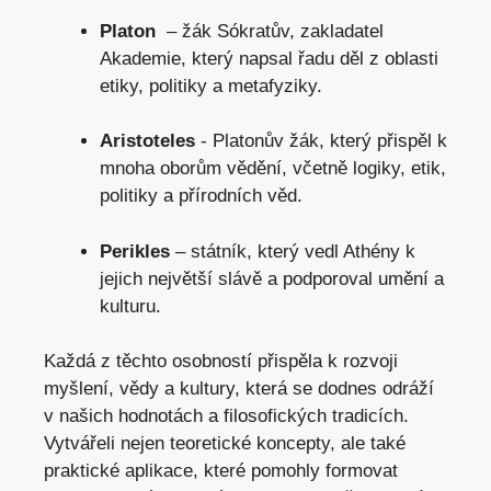
Platon
​ – žák Sókratův, zakladatel‌
Akademie, který napsal⁢ řadu děl z ⁤oblasti
etiky, politiky​ a metafyziky.
Aristoteles
‍- Platonův⁢ žák, který přispěl k
mnoha oborům⁢ vědění, včetně logiky, etik,‌
politiky ‍a přírodních věd.
Perikles
– státník,‍ který vedl Athény k
jejich‍ největší‍ slávě a podporoval umění a
kulturu.
Každá z těchto osobností přispěla k ⁢rozvoji
myšlení, vědy a kultury, ⁢která se dodnes odráží
⁣v našich hodnotách a filosofických ‍tradicích.
Vytvářeli nejen teoretické koncepty, ale‍ také
praktické‌ aplikace, které pomohly formovat⁣