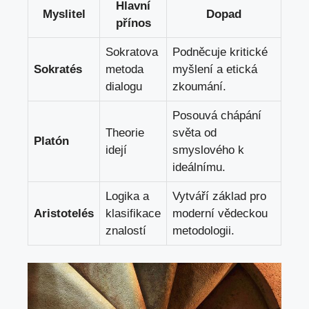
Hlavní
Myslitel
Dopad
přínos
Sokratova
Podněcuje kritické ​
Sokratés
metoda
myšlení a etická
dialogu
zkoumání.
Posouvá‌ chápání
Theorie
světa ⁤od⁤
Platón
idejí
smyslového k⁤
ideálnímu.
Logika a
Vytváří ⁢základ​ pro
Aristotelés
klasifikace
moderní vědeckou
znalostí
metodologii.