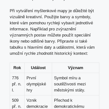
Při vytváření myšlenkové mapy je důležité být
vizuálně kreativní.‌ Použijte barvy a symboly,
⁢které vám pomohou rychleji vybavit jednotlivé⁤
informace. Například pro ​zvýraznění
významných‌ postav můžete použít speciální ​
ikony nebo odlišné barvy. Připravte si také
‌tabulku s hlavními ​daty a událostmi, která vám
umožní rychle zhodnotit historický kontext:
Rok
Událost
Význam
776
První⁢
Symbol ⁤míru a
př. n.
olympijské
soutěživosti mezi
l.
hry
městskými státy.
509⁤
Vznik
Přechod ⁣k
př. n.
demokracie
demokratickému