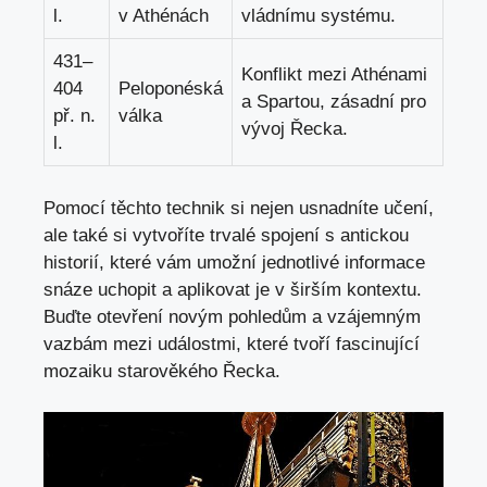
l.
v Athénách
vládnímu systému.
431–
Konflikt‍ mezi Athénami
404
Peloponéská
a Spartou, zásadní ‍pro
⁣př. n.
válka
vývoj⁣ Řecka.
l.
Pomocí těchto technik si ​nejen usnadníte učení,
ale také si vytvoříte trvalé ⁣spojení s antickou
historií, které‍ vám umožní jednotlivé informace
snáze uchopit a ⁢aplikovat je v širším​ kontextu.
Buďte otevření‌ novým pohledům a vzájemným
vazbám mezi událostmi, které tvoří fascinující
mozaiku starověkého Řecka.