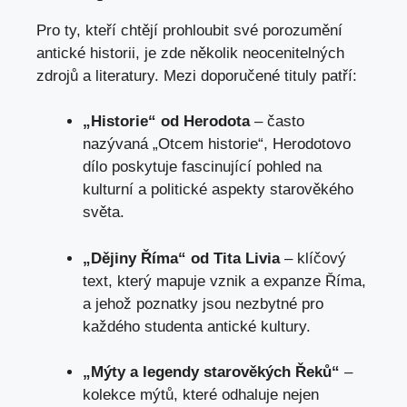
Pro ty, ⁤kteří chtějí prohloubit své porozumění
antické‍ historii, je zde několik neocenitelných
zdrojů a⁤ literatury. Mezi doporučené ​tituly patří:
„Historie“ od Herodota
– často
nazývaná „Otcem historie“, Herodotovo
dílo poskytuje fascinující pohled na
kulturní a politické aspekty starověkého‍
světa.
„Dějiny Říma“ od Tita Livia
– klíčový
text, který mapuje vznik ⁣a expanze Říma,
a jehož‍ poznatky ⁢jsou nezbytné pro
⁢každého studenta antické kultury.
„Mýty a legendy starověkých Řeků“
–
kolekce ‍mýtů, které ‍odhaluje ​nejen⁣