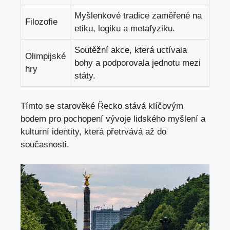
Myšlenkové tradice zaměřené‌ na
Filozofie
etiku, logiku ⁣a metafyziku.
Soutěžní akce, která‍ uctívala
Olimpijské
bohy a podporovala jednotu mezi
hry
státy.
Tímto se starověké Řecko stává⁢ klíčovým⁣
bodem pro‌ pochopení vývoje lidského‌ myšlení ‍a
kulturní identity, která přetrvává až do
současnosti.