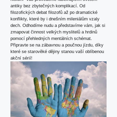
antiky bez zbytečných komplikací. Od
filozofických debat filozofů až po dramatické
konflikty, které by i dnešním mileniálům vzaly‍
dech. Odhodíme nudu a představíme vám, jak si
zmapovat činnost‌ velkých myslitelů a hrdinů
pomocí přehledných mentálních schémat.
‌Připravte ⁣se na ⁣zábavnou a poučnou jízdu, ⁢díky
⁤které ⁢se ⁤starověké dějiny ⁣stanou vaší oblíbenou
akční⁣ sérií!