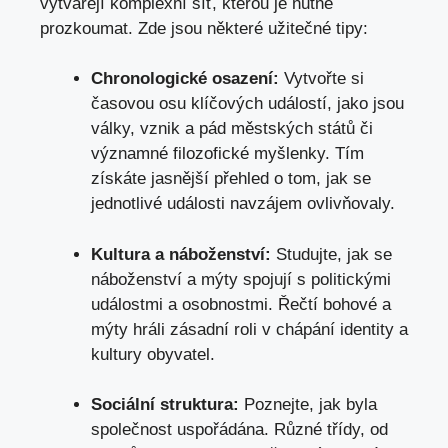
vytvářejí komplexní síť,⁢ kterou je nutné
⁣prozkoumat. Zde⁤ jsou některé užitečné tipy:
Chronologické osazení:
Vytvořte si
časovou‌ osu klíčových událostí, jako ⁢jsou
války, vznik a pád⁤ městských států‍ či
významné filozofické myšlenky. Tím
získáte jasnější přehled o tom, jak se
jednotlivé události navzájem ovlivňovaly.
Kultura a náboženství:
Studujte, jak se
náboženství a mýty spojují‍ s politickými
událostmi a osobnostmi. Řečtí bohové a⁤
mýty hráli zásadní roli v chápání⁣ identity a​
kultury obyvatel.
Sociální struktura:
Poznejte, jak ⁣byla
společnost uspořádána. ⁢Různé třídy, od