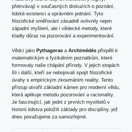
přetrvávají v současných diskuzích o poznání,
lidské existenci a ⁢správném jednání. Tyto
⁢filozofické směřování zásadně ovlivnily​ nejen
západní myšlení, ale i vědecké metody, které
⁣kladly důraz na pozorování a experimentování.
Vědci‌ jako
Pythagoras
a
Archimédés
přispěli k
matematickým⁣ a ‍fyzikálním poznatkům, které
formovaly naše chápání přírody. V jejich stopách
šli i další, kteří se ‍nebojovali spojit⁤ filozofické
úvahy s empirickým zkoumáním reality. Tento
přístup⁢ utvořil základní kámen⁣ pro moderní vědu,
která aplikuje metodu pozorování a racionality.​
Je fascinující, jak ⁢jedni⁤ z prvních myslitelů v
⁢historii lidstva položili základy‌ pro disciplíny, jež
dnes považujeme za samozřejmé.