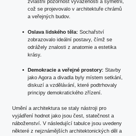
zvláštní pozornost vyváženosti a ⁢symetrii,
což se projevovalo
v architektuře chrámů ​
a ⁣veřejných budov.
Oslava lidského těla:
Sochařství
zobrazovalo ideální postavy, čímž se
odrážely znalosti z anatomie a estetika
krásy.
Demokracie a veřejné prostory:
Stavby
⁣jako Agora⁢ a ‍divadla byly ‌místem setkání,
diskuzí a vzdělávání,​ které podtrhovaly
principy demokratického zřízení.
Umění a ⁣architektura se⁤ staly nástroji pro
vyjádření hodnot‍ jako jsou čest, statečnost a
náboženství. V ​následující​ tabulce ⁣jsou⁢ uvedeny
některé z nejznámějších architektonických děl a