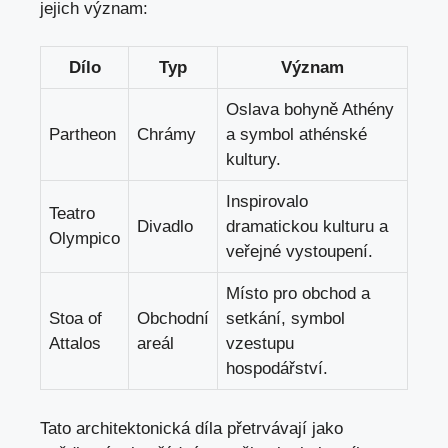
jejich význam:
Dílo
Typ
Význam
Oslava bohyně Athény⁤
Partheon
Chrámy
a symbol athénské
kultury.
Inspirovalo
Teatro
Divadlo
dramatickou kulturu a
Olympico
veřejné vystoupení.
Místo pro obchod a
Stoa of
Obchodní
setkání, symbol
Attalos
areál
vzestupu
hospodářství.
Tato architektonická díla přetrvávají jako