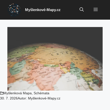
Přeskočit
na
Menu
Myšlenkové-Mapy.cz
obsah
Myšlenková Mapa
,
Schémata
30. 7. 2026
Autor:
Myšlenkové-Mapy.cz