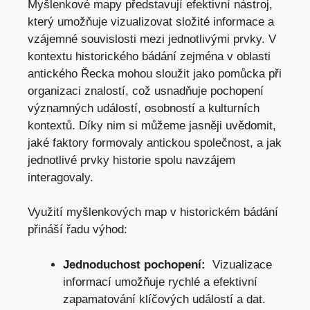
Myšlenkové mapy představují efektivní nástroj,
který umožňuje vizualizovat složité informace a
vzájemné souvislosti mezi jednotlivými prvky. V⁤
kontextu historického bádání zejména v oblasti⁤
antického Řecka mohou ‌sloužit jako pomůcka ​při
organizaci znalostí, což usnadňuje​ pochopení‍
významných událostí, osobností a kulturních‌
kontextů. Díky nim si můžeme ​jasněji uvědomit,
jaké⁢ faktory formovaly ⁤antickou společnost, a jak
jednotlivé prvky historie spolu navzájem
interagovaly.
Využití myšlenkových map v historickém bádání
přináší řadu výhod:
Jednoduchost pochopení:
⁣ Vizualizace
informací umožňuje rychlé a efektivní⁣
zapamatování klíčových událostí ⁢a dat.