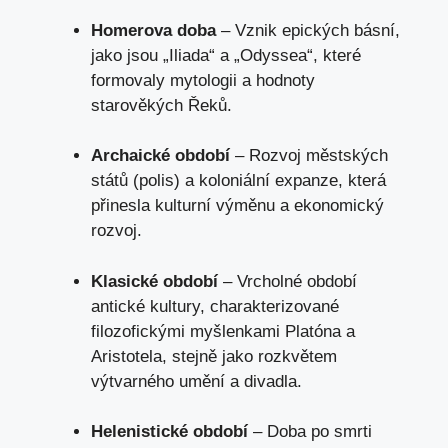
Homerova ⁤doba
– Vznik epických básní,
jako ⁤jsou
„Iliada“ a „Odyssea“, které
formovaly ‍mytologii a ​hodnoty
starověkých Řeků.
Archaické období
– Rozvoj městských
států (polis) a ⁤koloniální expanze, která
přinesla‌ kulturní‍ výměnu a ekonomický⁤
rozvoj.
Klasické období
–‍ Vrcholné období
antické kultury, charakterizované
filozofickými ​myšlenkami Platóna a
Aristotela, stejně jako rozkvětem
výtvarného⁣ umění a divadla.
Helenistické období
– Doba⁢ po smrti