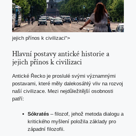
jejich přínos k ⁤civilizaci“>
Hlavní postavy antické historie a
jejich přínos k civilizaci
Antické Řecko je proslulé​ svými významnými
⁢postavami,​ které měly dalekosáhlý vliv na rozvoj
naší civilizace. ‍Mezi nejdůležitější osobnosti
patří:
Sókratés
– filozof, jehož​ metoda dialogu a​
kritického myšlení položila základy​ pro
západní filozofii.