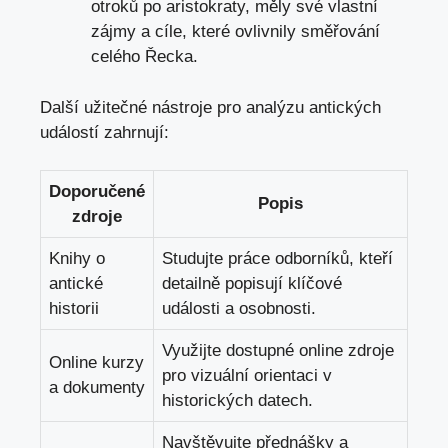
otroků po aristokraty, měly své vlastní
zájmy a cíle,‌ které ovlivnily směřování
celého Řecka.
Další ‍užitečné nástroje pro analýzu antických
událostí zahrnují:
Doporučené⁢
Popis
zdroje
Knihy o
Studujte práce⁤ odborníků, kteří
antické
detailně popisují klíčové
historii
události ‌a osobnosti.
Využijte dostupné online⁤ zdroje
Online kurzy
⁢pro vizuální orientaci v
a dokumenty
⁣historických datech.
Navštěvujte přednášky a