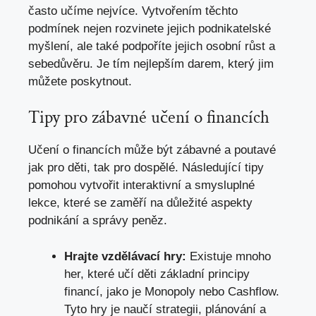
často učíme ‌nejvíce. Vytvořením‌ těchto
podmínek ⁢nejen rozvinete⁢ jejich podnikatelské
myšlení, ale také podpoříte jejich osobní růst a
sebedůvěru. Je tím nejlepším ​darem, který jim
můžete poskytnout.
Tipy pro zábavné učení o ‍financích
Učení o financích může být‍ zábavné a poutavé
jak pro děti, tak pro dospělé. Následující tipy
pomohou vytvořit interaktivní⁤ a​ smysluplné
lekce, které se zaměří na důležité aspekty
podnikání a správy peněz.
Hrajte vzdělávací hry:
⁤Existuje mnoho
her, které učí ⁤děti ‌základní principy‌
financí, jako ⁣je Monopoly nebo Cashflow.
Tyto hry⁤ je naučí strategii,⁣ plánování a