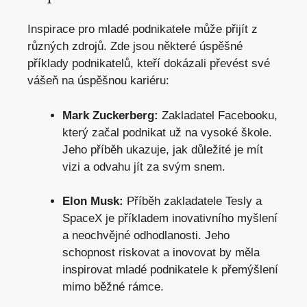
Inspirace pro mladé podnikatele může přijít z
⁣různých zdrojů. Zde jsou některé úspěšné‍
příklady ⁢podnikatelů, kteří dokázali převést své
vášeň na úspěšnou kariéru:
Mark⁢ Zuckerberg:
Zakladatel Facebooku,
který začal⁢ podnikat už na‌ vysoké škole.
Jeho⁣ příběh ukazuje, jak důležité je mít
vizi a odvahu jít za​ svým snem.
Elon Musk:
Příběh⁣ zakladatele Tesly a
SpaceX je příkladem inovativního myšlení
a neochvějné odhodlanosti. Jeho
schopnost riskovat a inovovat by měla
inspirovat ⁢mladé podnikatele k ⁤přemýšlení
⁤mimo⁣ běžné rámce.