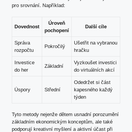
pro srovnání. Například:
Úroveň
Dovednost
Další cíle
pochopení
Správa⁣
Ušetřit na vybranou
Pokročilý
rozpočtu
hračku
Investice‍
Vyzkoušet investici
Základní
do her
do virtuálních akcí
Odedržet si část
Úspory
Střední
kapesného každý
týden
Tyto metody nejenže dětem usnadní porozumění
základním ekonomickým konceptům, ale také
⁢podporují kreativní myšlení a aktivní účast při