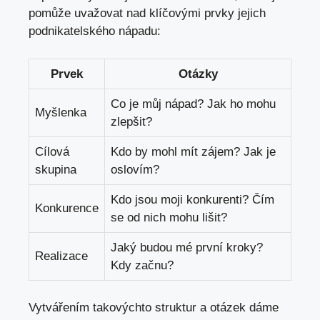
pomůže uvažovat ⁣nad klíčovými prvky jejich
podnikatelského nápadu:
Prvek
Otázky
Co ​je můj ⁣nápad? Jak ho‍ mohu
Myšlenka
zlepšit?
Cílová ​
Kdo by mohl mít zájem? Jak ‍je
skupina
oslovím?
Kdo jsou moji ⁢konkurenti? Čím
Konkurence
se od nich ​mohu lišit?
Jaký budou mé první⁣ kroky?
Realizace
Kdy začnu?
Vytvářením takovýchto struktur a otázek dáme​