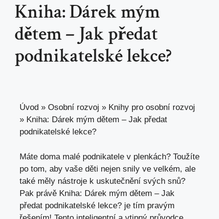
Kniha: Dárek mým
dětem – Jak předat
podnikatelské lekce?
Úvod
»
Osobní rozvoj
»
Knihy pro osobní rozvoj
»
Kniha: Dárek mým dětem – Jak předat
podnikatelské lekce?
Máte doma malé podnikatele v plenkách? Toužíte
po tom, aby vaše děti nejen snily ve⁤ velkém, ale
také měly nástroje k‍ uskutečnění svých snů?
Pak ⁣právě Kniha: Dárek mým dětem – Jak
předat podnikatelské lekce? je tím pravým⁣
řešením!⁣ Tento inteligentní a vtipný průvodce