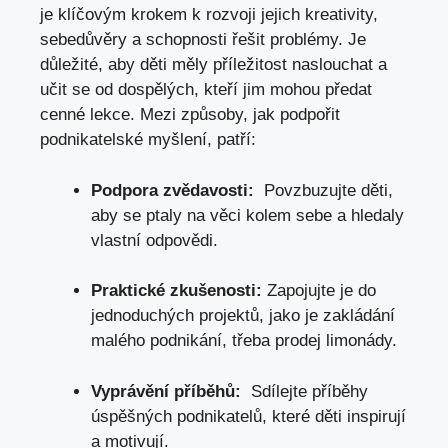
je klíčovým krokem⁢ k rozvoji‌ jejich kreativity,‌
sebedůvěry ​a schopnosti řešit‌ problémy. Je
důležité, aby⁤ děti měly příležitost naslouchat a
učit⁢ se od dospělých, kteří jim mohou‍ předat
cenné lekce. Mezi způsoby,‍ jak podpořit
podnikatelské myšlení,⁣ patří:
Podpora zvědavosti:
⁣ Povzbuzujte děti,
aby se ptaly na věci kolem⁣ sebe a hledaly
vlastní ​odpovědi.
Praktické zkušenosti:
Zapojujte je do
jednoduchých⁣ projektů,​ jako​ je zakládání
malého podnikání, ⁣třeba prodej limonády.
Vyprávění příběhů:
‌ Sdílejte příběhy ​
úspěšných podnikatelů, které děti ⁢inspirují
a motivují.