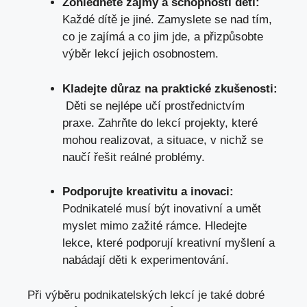
Zohledněte zájmy a schopnosti dětí:
Každé dítě je jiné. Zamyslete se nad tím,
co⁤ je zajímá a co jim jde, a přizpůsobte
‌výběr lekcí ‍jejich osobnostem.
Kladejte ​důraz na praktické zkušenosti:
‍ Děti se nejlépe⁣ učí prostřednictvím
praxe. Zahrňte do ⁢lekcí projekty, které
mohou realizovat, a situace, v nichž se
naučí řešit reálné problémy.
Podporujte ⁢kreativitu a ⁣inovaci:
Podnikatelé musí být inovativní⁤ a umět
myslet mimo zažité rámce. Hledejte
lekce,⁢ které podporují kreativní​ myšlení ⁢a
nabádají děti ⁤k experimentování.
Při výběru podnikatelských lekcí je také dobré⁢