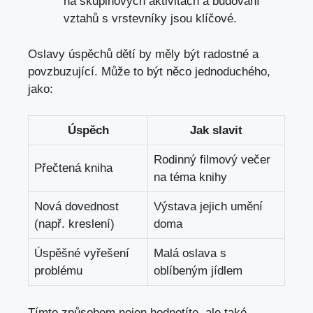
na​ skupinových aktivitách a budování
vztahů s vrstevníky jsou klíčové.
Oslavy úspěchů dětí by měly být radostné a⁣
povzbuzující. Může ⁢to být něco jednoduchého,
jako:
Úspěch
Jak slavit
Rodinný filmový večer
Přečtená kniha
na téma knihy
Nová dovednost
Výstava jejich umění
(např. kreslení)
doma
Úspěšné vyřešení
Malá oslava s⁤
‍problému
oblíbeným jídlem
Tímto⁢ způsobem nejen ⁣hodnotíte, ale také