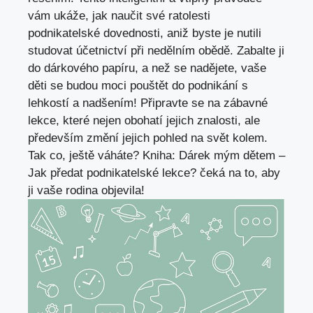
vám ukáže, jak naučit⁢ své ratolesti
podnikatelské ‌dovednosti, aniž byste je nutili
studovat účetnictví⁢ při nedělním obědě. Zabalte ji
do dárkového papíru, ⁤a než se nadějete, vaše
⁢děti se budou moci pouštět do podnikání s
lehkostí a ​nadšením! Připravte se na zábavné
lekce, které⁣ nejen obohatí jejich znalosti, ale‍
především změní jejich pohled na svět kolem.
Tak co, ještě váháte? Kniha: Dárek mým dětem –
Jak předat podnikatelské​ lekce? čeká na to, aby
ji vaše⁤ rodina objevila!