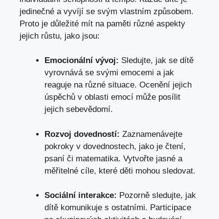
jedinečné a⁤ vyvíjí ‍se svým vlastním způsobem.
Proto je důležité ‌mít na paměti různé aspekty​
jejich růstu, jako jsou:
Emocionální vývoj:
Sledujte, jak se ⁣dítě‌
vyrovnává ⁤se⁢ svými emocemi a‍ jak
reaguje na různé situace. Ocenění ‍jejich‌
úspěchů v oblasti emocí ⁣může posílit
jejich sebevědomí.
Rozvoj dovedností:
Zaznamenávejte
pokroky⁤ v dovednostech, jako je čtení,
psaní ⁣či ⁣matematika. Vytvořte jasné a
měřitelné‌ cíle,⁣ které děti mohou sledovat.
Sociální interakce:
Pozorně sledujte, jak
dítě⁤ komunikuje s ostatními. Participace