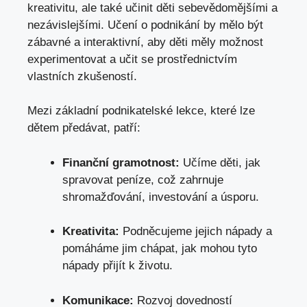
kreativitu, ale ‍také⁢ učinit děti sebevědomějšími a
nezávislejšími. Učení ‍o podnikání by mělo být
zábavné a interaktivní,⁢ aby děti ‌měly možnost
experimentovat a učit ‌se prostřednictvím
vlastních⁢ zkušeností.
Mezi​ základní podnikatelské ⁤lekce, které lze
dětem předávat, ‌patří:
Finanční gramotnost:
Učíme děti, jak
spravovat ​peníze, což zahrnuje
shromažďování, investování a úsporu.
Kreativita:
Podněcujeme jejich nápady a
pomáháme⁤ jim chápat, jak mohou tyto
nápady přijít k životu.
Komunikace:
Rozvoj dovedností