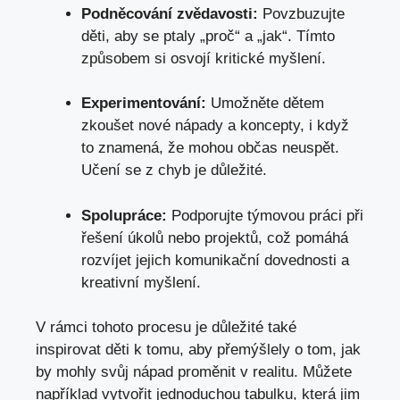
Podněcování zvědavosti:
Povzbuzujte
děti, aby se ptaly ‌„proč“ a ‍„jak“. Tímto
způsobem si osvojí kritické myšlení.
Experimentování:
‌Umožněte dětem
zkoušet nové nápady a koncepty, i když
to znamená, že mohou občas neuspět.
⁣Učení se z chyb je důležité.
Spolupráce:
Podporujte týmovou práci při
řešení úkolů nebo projektů, což pomáhá
rozvíjet jejich komunikační dovednosti a
kreativní​ myšlení.
V rámci tohoto procesu je důležité také
inspirovat děti k tomu, aby přemýšlely o tom, ​jak
by mohly svůj nápad proměnit v ⁢realitu. Můžete
například vytvořit jednoduchou tabulku, ‍která jim