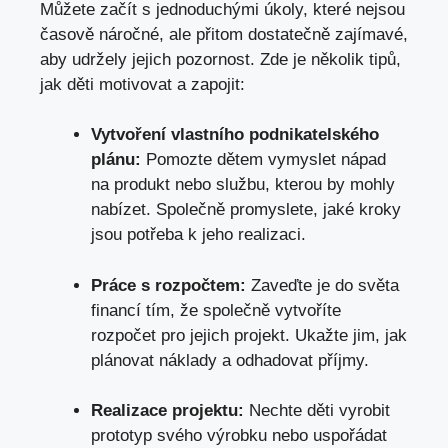
Můžete ‌začít⁤ s ⁢jednoduchými úkoly, které⁣ nejsou
časově náročné, ale přitom dostatečně zajímavé,
⁢aby ⁢udržely jejich ⁤pozornost. Zde je ‌několik tipů,
⁢jak děti motivovat a zapojit:
Vytvoření vlastního podnikatelského
⁢plánu:
Pomozte dětem vymyslet nápad
na⁣ produkt nebo službu, kterou by mohly
nabízet. Společně promyslete, jaké kroky
jsou potřeba ⁢k jeho realizaci.
Práce⁤ s rozpočtem:
Zaveďte ⁤je do světa
financí tím, že společně ​vytvoříte
rozpočet⁤ pro jejich ⁢projekt. Ukažte jim, jak
plánovat náklady a odhadovat příjmy.
Realizace projektu:
Nechte děti vyrobit
prototyp svého výrobku nebo uspořádat