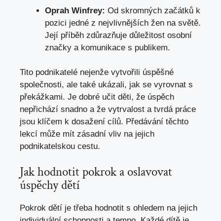
Oprah Winfrey:
Od skromných začátků k
pozici jedné z nejvlivnějších ⁢žen na světě.
Její příběh zdůrazňuje důležitost osobní
značky a ⁣komunikace s publikem.
Tito podnikatelé nejenže vytvořili úspěšné⁣
společnosti,‌ ale také ukázali, ⁢jak se vyrovnat s
překážkami. Je dobré⁤ učit děti, že úspěch‌
nepřichází snadno a že⁢ vytrvalost a⁢ tvrdá práce
⁤jsou klíčem k dosažení cílů. ‌Předávání těchto
⁤lekcí může mít zásadní vliv na jejich
podnikatelskou cestu.
Jak hodnotit pokrok⁢ a oslavovat
úspěchy dětí
Pokrok dětí je třeba hodnotit s ohledem na jejich
individuální ⁢schopnosti a tempo. Každé dítě je