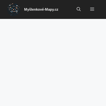
Přeskočit
na
Menu
Myšlenkové-Mapy.cz
obsah