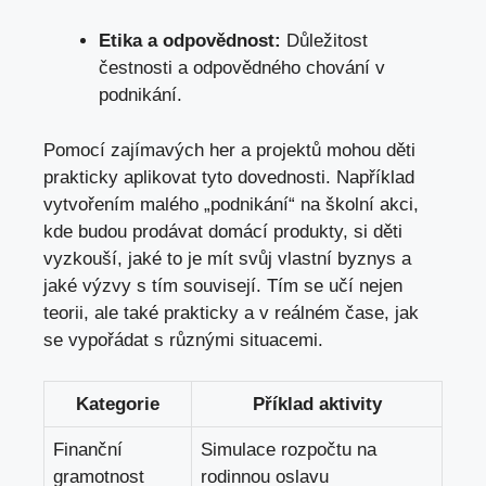
Etika ⁣a odpovědnost:
Důležitost
čestnosti a odpovědného chování v
podnikání.
Pomocí zajímavých her a projektů mohou děti
prakticky aplikovat tyto ⁣dovednosti. Například
vytvořením malého „podnikání“​ na‍ školní⁢ akci,
‍kde ⁤budou prodávat ​domácí produkty, si děti
vyzkouší, jaké to je mít svůj vlastní byznys a⁢
jaké výzvy ‍s tím‍ souvisejí. Tím se učí nejen
‍teorii, ale také prakticky ⁢a v reálném čase, jak
se vypořádat s různými situacemi.
Kategorie
Příklad aktivity
Finanční
Simulace rozpočtu na
gramotnost
‌rodinnou oslavu