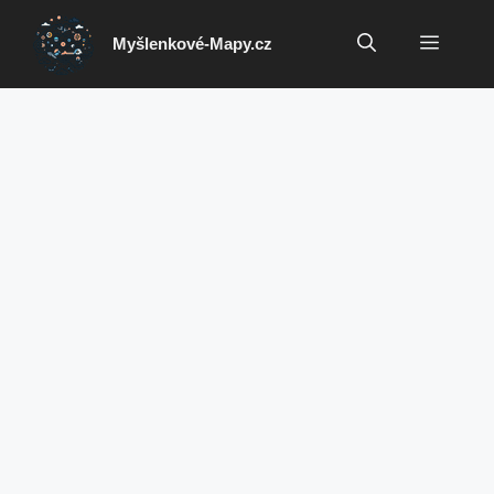
Přeskočit
na
Menu
Myšlenkové-Mapy.cz
obsah