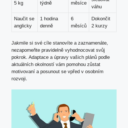
5 kg
týdně
měsíce
váhu
Naučit se
1 hodina
6
Dokončit
anglicky
denně
měsíců
2 kurzy
Jakmile si své cíle stanovíte a zaznamenáte,
nezapomeňte pravidelně vyhodnocovat svůj
pokrok. Adaptace a úpravy vašich plánů podle
aktuálních okolností vám pomohou zůstat
motivovaní a posunout se vpřed v osobním
rozvoji.