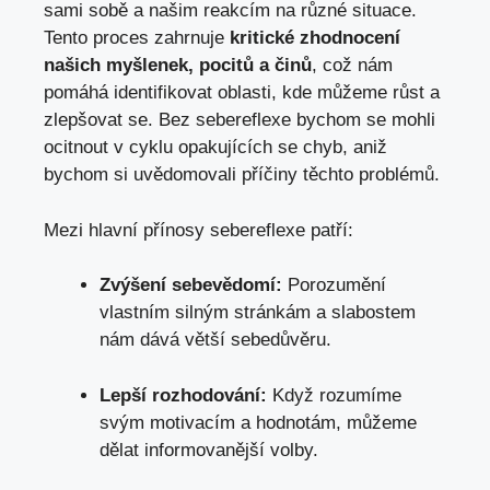
sami sobě a našim reakcím na různé situace.
Tento proces zahrnuje
kritické zhodnocení
našich myšlenek, pocitů a činů
,
což nám
pomáhá identifikovat oblasti
, kde můžeme růst a
zlepšovat se. Bez sebereflexe bychom se mohli
ocitnout v cyklu opakujících se chyb, aniž
bychom si uvědomovali příčiny těchto problémů.
Mezi hlavní přínosy sebereflexe patří:
Zvýšení sebevědomí:
Porozumění
vlastním silným stránkám a slabostem
nám dává větší sebedůvěru.
Lepší rozhodování:
Když rozumíme
svým motivacím a hodnotám, můžeme
dělat informovanější volby.