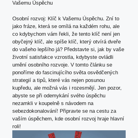
Vašemu Úspěchu
Osobní rozvoj: Klíč k Vašemu Úspěchu. Zní to
jako fráze, která se omílá na každém rohu, ale
co kdybychom vám řekli, že tento klíč není jen
obyčejný klíč, ale spíše klíč, který otvírá dveře
do vašeho lepšího já? Představte si, jak by vaše
životní satisfakce vzrostla, kdybyste ovládli
umění osobního rozvoje. V tomto článku se
ponoříme do fascinujícího světa osvědčených
strategií a tipů, které vás nejen posunou
kupředu, ale možná vás i rozesmějí. Jen pozor,
abyste se při odemykání svého úspěchu
nezamkli v koupelně s návodem na
sebezdokonalování! Připravte se na cestu za
vaším úspěchem, kde osobní rozvoj hraje hlavní
roli!