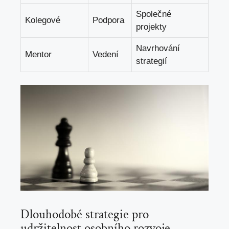
Společné
Kolegové
Podpora
projekty
Navrhování
Mentor
Vedení
strategií
Dlouhodobé strategie pro
udržitelnost osobního rozvoje