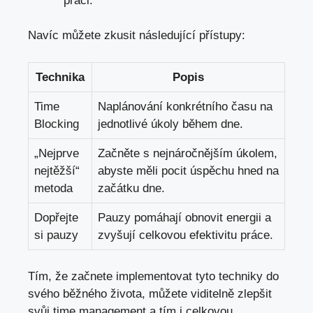
práci.
Navíc můžete zkusit následující přístupy:
Technika
Popis
Time
Naplánování konkrétního času na
Blocking
jednotlivé úkoly během dne.
„Nejprve
Začněte s nejnáročnějším úkolem,
nejtěžší“
abyste měli pocit úspěchu hned na
metoda
začátku dne.
Dopřejte
Pauzy pomáhají obnovit energii a
si pauzy
zvyšují celkovou efektivitu práce.
Tím, že začnete implementovat tyto techniky do
svého běžného života, můžete viditelně zlepšit
svůj time management a tím i celkovou