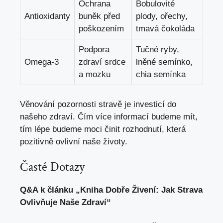
Ochrana
Bobulovité
Antioxidanty
buněk před
plody, ořechy,
poškozením
tmavá čokoláda
Podpora
Tučné ryby,
Omega-3
zdraví srdce
lněné semínko,
a mozku
chia semínka
Věnování pozornosti stravě je investicí do
našeho zdraví. Čím více informací budeme mít,
tím lépe budeme moci činit rozhodnutí, která
pozitivně ovlivní naše životy.
Časté Dotazy
Q&A k článku „Kniha Dobře Živení: Jak Strava
Ovlivňuje Naše Zdraví“