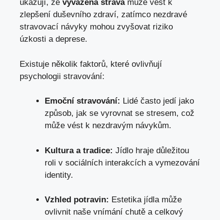
ukazují, že
vyvážená strava
může vést k
zlepšení duševního zdraví, zatímco nezdravé
stravovací návyky mohou zvyšovat riziko
úzkosti a deprese.
Existuje několik faktorů, které ovlivňují
psychologii stravování:
Emoční stravování:
Lidé často jedí jako
způsob,
jak se vyrovnat se stresem
, což
může vést k nezdravým návykům.
Kultura a tradice:
Jídlo hraje důležitou
roli v sociálních interakcích a vymezování
identity.
Vzhled potravin:
Estetika jídla může
ovlivnit naše vnímání chutě a celkový