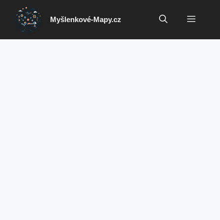
Přeskočit
na
Menu
Myšlenkové-Mapy.cz
obsah