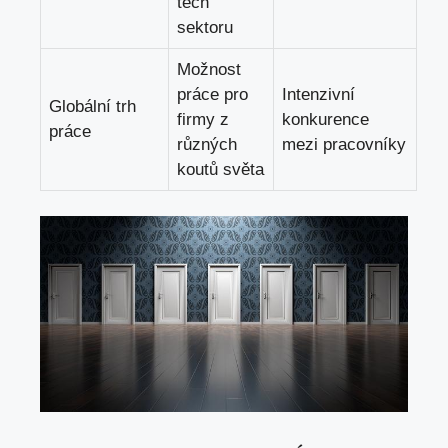
tech
sektoru
Možnost
práce pro
Intenzivní
Globální trh
firmy z
konkurence
práce
různých
mezi pracovníky
koutů světa