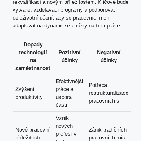
rekvalifikaci a novým příležitostem. Klíčové bude
vytvářet vzdělávací programy a podporovat
celoživotní učení, aby se pracovníci mohli
adaptovat na dynamické změny na trhu práce.
Dopady
technologií
Pozitivní
Negativní
na
účinky
účinky
zaměstnanost
Efektivnější
Potřeba
Zvýšení
práce a
restrukturalizace
produktivity
úspora
pracovních sil
času
Vznik
nových
Nové pracovní
Zánik tradičních
profesí v
příležitosti
pracovních míst