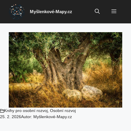
Přeskočit
na
Menu
Myšlenkové-Mapy.cz
obsah
Knihy pro osobní rozvoj
,
Osobní rozvoj
25. 2. 2026
Autor:
Myšlenkové-Mapy.cz