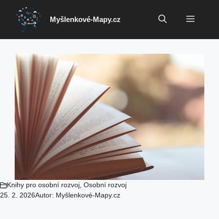
Přeskočit
na
Menu
Myšlenkové-Mapy.cz
obsah
Knihy pro osobní rozvoj
,
Osobní rozvoj
25. 2. 2026
Autor:
Myšlenkové-Mapy.cz