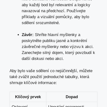
aby každý bod byl relevantní a logicky
navazoval na předchozí. Používejte
příklady a vizuální pomůcky, aby bylo
sdělení srozumitelné.
Závěr:
Shrňte hlavní myšlenky a
poskytněte publiku jasné a konkrétní
závěrečné myšlenky nebo výzvu k akci.
Zanechejte silný dojem, který povzbudí k
další diskusi nebo akci.
Aby bylo vaše sdělení co nejúčinnější, můžete
také zvážit použití jednoduché tabulky,
která
shrnuje klíčové informace
:
Klíčový prvek
Dopad
Oslovení
Upoutání pozornosti