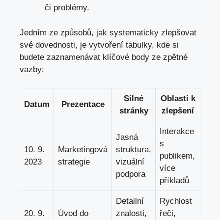
či problémy.
Jedním ze způsobů, jak systematicky zlepšovat
své dovednosti, je vytvoření tabulky, kde si
budete zaznamenávat klíčové body ze zpětné
vazby:
Silné
Oblasti k
Datum
Prezentace
stránky
zlepšení
Interakce
Jasná
s
10. 9.
Marketingová
struktura,
publikem,
2023
strategie
vizuální
více
podpora
příkladů
Detailní
Rychlost
20. 9.
Úvod do
znalosti,
řeči,