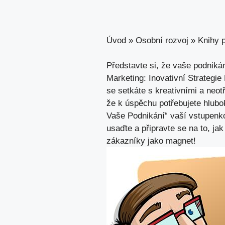
Úvod
»
Osobní rozvoj
»
Knihy p
Představte si, že vaše podnikán
Marketing: Inovativní Strategie
se setkáte s kreativními a neo
že k úspěchu potřebujete hlubok
Vaše Podnikání“ vaší vstupenko
usaďte a
připravte se na
to, ja
zákazníky jako magnet!