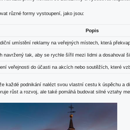
vat různé formy vystoupení, jako jsou:
Popis
diční umístění reklamy na veřejných místech, která překvap
 navržený tak, aby se rychle šířil mezi lidmi a dosahoval ši
ení veřejnosti do účasti na akcích nebo soutěžích, které vz
že každé podnikání nalézt svou vlastní cestu k úspěchu a dif
oruje růst a rozvoj, ale také pomáhá budovat silné vztahy m