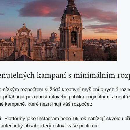
enutelných kampaní s minimálním ro
s nízkým rozpočtem si žádá kreativní myšlení a rychlé roz
t přitáhnout pozornost cílového publika originálními a neotř
é kampaně, které nezruinují váš rozpočet:
í:
Platformy jako Instagram nebo TikTok nabízejí skvělou příl
autentický obsah, který osloví vaše publikum.