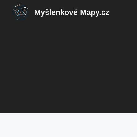
Přeskočit
Myšlenkové-Mapy.cz
na
obsah