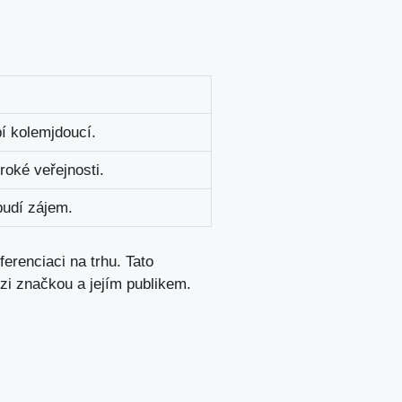
í kolemjdoucí.
roké veřejnosti.
budí zájem.
erenciaci na trhu. Tato
ezi značkou a jejím publikem.