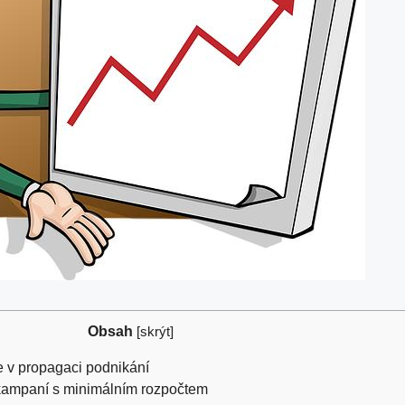
Obsah
[
skrýt
]
e v propagaci podnikání
kampaní s minimálním rozpočtem