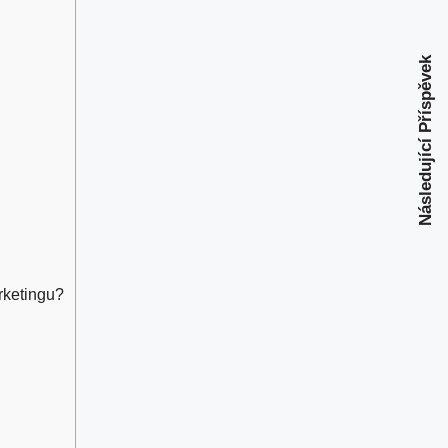
Následující Příspěvek
arketingu?