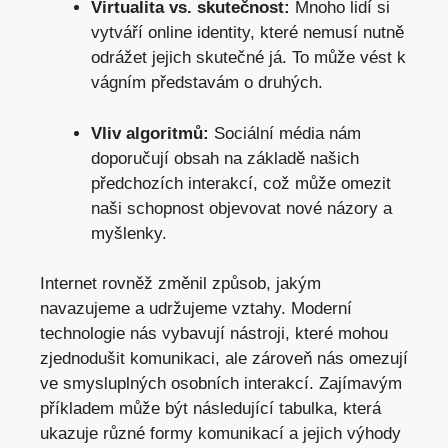
Virtualita ​vs. skutečnost:
Mnoho lidí si
vytváří online identity, ⁣které nemusí nutně
odrážet ⁢jejich ‍skutečné já.‍ To může vést ‍k
⁢vágním ⁤představám o druhých.
Vliv ⁣algoritmů:
Sociální média⁤ nám
‌doporučují obsah na ‌základě našich
⁤předchozích​ interakcí, což ​může omezit
naši schopnost​ objevovat nové názory a
myšlenky.
Internet rovněž změnil způsob, jakým
⁢navazujeme⁤ a udržujeme vztahy. Moderní
technologie nás vybavují nástroji, které mohou‍
zjednodušit komunikaci, ale zároveň ‌nás ⁢omezují
ve smysluplných osobních interakcí. Zajímavým
příkladem může ⁣být následující tabulka, která
ukazuje ‍různé ⁢formy ‍komunikací a jejich výhody