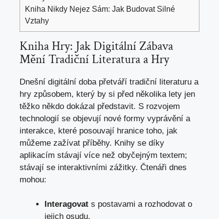
Kniha Nikdy Nejez Sám: Jak Budovat Silné
Vztahy
Kniha‍ Hry:‍ Jak Digitální Zábava⁤
Mění⁤ Tradiční Literatura⁣ a Hry
Dnešní digitální doba ‌přetváří ‍tradiční literaturu a
hry způsobem,⁢ který ⁣by si před⁣ několika lety jen
⁤těžko ​někdo dokázal představit. S rozvojem
technologií se objevují nové ‌formy ⁢vyprávění a
interakce, které posouvají hranice toho, jak⁢
můžeme‍ zažívat příběhy.⁤ Knihy se díky​
aplikacím stávají více než obyčejným​ textem; ​
stávají se interaktivními zážitky. Čtenáři dnes⁢
mohou:
Interagovat
s postavami⁣ a rozhodovat o
jejich osudu.