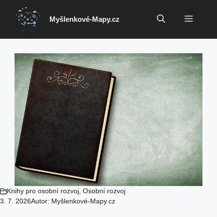
Přeskočit
na
Menu
Myšlenkové-Mapy.cz
obsah
Knihy pro osobní rozvoj
,
Osobní rozvoj
3. 7. 2026
Autor:
Myšlenkové-Mapy.cz