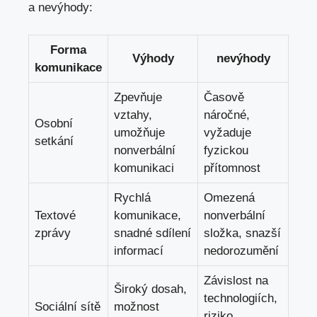
⁢a nevýhody:
Forma
Výhody
nevýhody
komunikace
Zpevňuje⁤
Časově
vztahy,
náročné,
Osobní
umožňuje
⁣vyžaduje
setkání
nonverbální
‍fyzickou
komunikaci
přítomnost
Rychlá
Omezená
Textové
komunikace,
nonverbální
⁤zprávy
snadné sdílení
složka, ​snazší
informací
nedorozumění
Závislost na
Široký ⁢dosah,
technologiích,
Sociální sítě
možnost
riziko