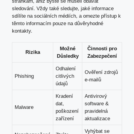
stránkám, aniž byste‌ se museli obávat
sledování.⁢ Vždy ⁣také sledujte,​ jaké ​informace
sdílíte ⁢na sociálních médiích,⁢ a omezte přístup ⁣k
těmto informacím pouze na důvěryhodné
‌kontakty.
Možné
Činnosti ⁢pro
Rizika
Důsledky
Zabezpečení
Odhalení
Ověření ‍zdrojů
Phishing
citlivých
e-mailů
údajů
Kradení
Antivirový
dat,
software &
Malware
poškození
pravidelná
zařízení
aktualizace
Vyhýbat se