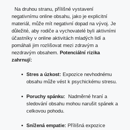
⁤​ ⁢ ​Na ⁣druhou stranu, přílišné ⁢vystavení
negativnímu ⁤online obsahu, jako je explicitní
materiál, může mít negativní⁢ dopad na⁤ vývoj. Je
důležité, ‍aby rodiče a vychovatelé ⁣byli aktivními
‍účastníky‌ v online aktivitách⁣ mladých‌ lidí a⁤
pomáhali jim rozlišovat ⁣mezi⁢ zdravým⁣ a
nezdravým obsahem.‍
Potenciální rizika
‌zahrnují:
Stres a úzkost:
Expozice nevhodnému
obsahu může vést k psychickému stresu.
Poruchy⁢ spánku:
‌ Nadměrné hraní ⁤a
sledování⁣ obsahu mohou narušit spánek a
celkovou ​pohodu.
Snížená empatie:
Přílišná​ expozice⁣