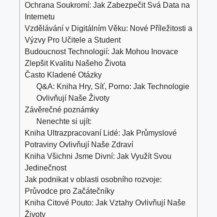
Ochrana Soukromí: Jak Zabezpečit Svá Data na
Internetu
Vzdělávání v Digitálním Věku: Nové ‍Příležitosti a
‌Výzvy Pro ⁣Učitele ⁣a Student
Budoucnost Technologií:⁢ Jak Mohou ‌Inovace ​
Zlepšit Kvalitu Našeho Života
Často Kladené Otázky
Q&A: ​Kniha Hry,​ Síť,⁢ Porno: Jak Technologie
Ovlivňují⁢ Naše ‍Životy
Závěrečné poznámky
Nenechte si ujít:
Kniha Ultrazpracovaní Lidé: Jak Průmyslové
Potraviny Ovlivňují Naše Zdraví
Kniha Všichni Jsme Divní: Jak Využít Svou
Jedinečnost
Jak podnikat v oblasti osobního rozvoje:
Průvodce pro Začátečníky
Kniha Citové Pouto: Jak Vztahy Ovlivňují Naše
Životy