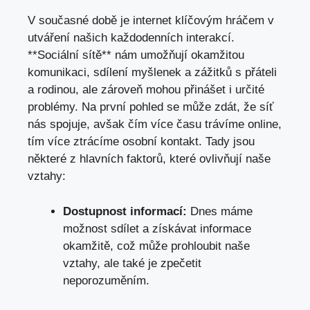
V současné době je ⁢internet⁣ klíčovým hráčem v ​
utváření našich⁢ každodenních ⁢interakcí.
⁢**Sociální‍ sítě** ⁣nám ​umožňují⁣ okamžitou
komunikaci, sdílení myšlenek a⁣ zážitků s přáteli
‌a rodinou, ale zároveň mohou ⁢přinášet i určité
problémy. ⁢Na první pohled se ‌může zdát,‌ že síť
nás spojuje, avšak čím‍ více času ‍trávíme online,
tím⁢ více ‌ztrácíme ⁣osobní kontakt. Tady jsou
některé z hlavních faktorů, ⁢které ovlivňují naše⁢
vztahy:
Dostupnost informací:
Dnes máme
možnost sdílet a získávat informace
‌okamžitě, což může prohloubit naše
vztahy,⁤ ale také je zpečetit
neporozuměním.