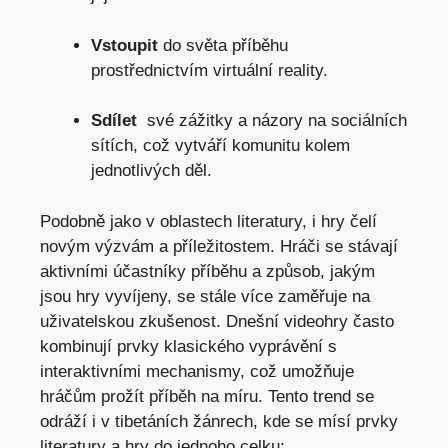
Vstoupit
do světa příběhu
‌prostřednictvím virtuální reality.
Sdílet
⁤ své zážitky​ a ⁣názory na ‍sociálních
sítích, což ‌vytváří komunitu‌ kolem
jednotlivých děl.
Podobně ⁣jako v oblastech​ literatury, i hry čelí
novým výzvám a příležitostem. Hráči se stávají
aktivními‌ účastníky příběhu a‍ způsob, jakým⁣
jsou hry vyvíjeny,‌ se stále ​více ⁢zaměřuje na
uživatelskou zkušenost. Dnešní videohry často
kombinují prvky klasického vyprávění s
interaktivními mechanismy, ⁤což⁢ umožňuje
⁢hráčům prožít příběh na míru. Tento trend se‍
odráží ‌i‍ v ​tibetáních žánrech, kde se mísí prvky‍
literatury a hry do ‍jednoho⁢ celku: