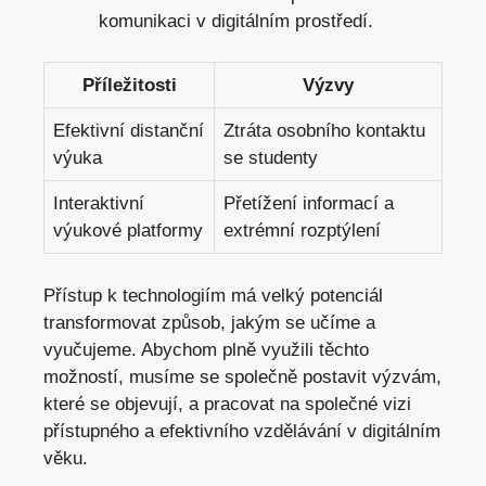
komunikaci v ​digitálním prostředí.
Příležitosti
Výzvy
Efektivní distanční
Ztráta ⁣osobního kontaktu
výuka
⁣se studenty
Interaktivní⁢
Přetížení informací a
výukové ⁣platformy
extrémní rozptýlení
Přístup k technologiím má⁢ velký ‍potenciál
transformovat⁢ způsob, jakým se učíme a
vyučujeme. Abychom ⁣plně využili těchto
možností, musíme se společně postavit výzvám,
​které se⁢ objevují, a pracovat na⁣ společné vizi
přístupného a efektivního vzdělávání v⁤ digitálním⁤
věku.