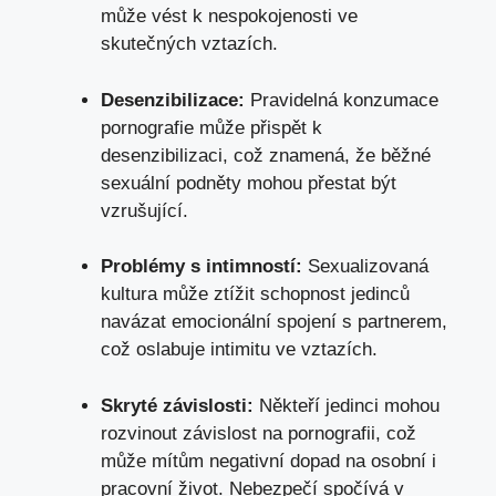
může ​vést
‍ k nespokojenosti ve‍
skutečných vztazích.
Desenzibilizace:
Pravidelná​ konzumace
pornografie může ⁤přispět ‌k
desenzibilizaci, což ⁣znamená,​ že‌ běžné
sexuální podněty⁣ mohou přestat být
vzrušující.
Problémy s⁤ intimností:
⁣Sexualizovaná
kultura‍ může ztížit schopnost jedinců⁤
navázat emocionální spojení s​ partnerem,‍
což oslabuje⁤ intimitu ve vztazích.
Skryté závislosti:
​Někteří jedinci mohou
rozvinout​ závislost na pornografii,‍ což
může ‌mítům negativní dopad na osobní i
pracovní život. Nebezpečí spočívá v