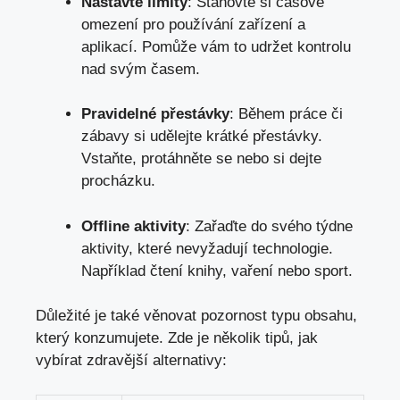
Nastavte ⁣limity
: Stanovte si časové
omezení ⁤pro používání‍ zařízení a​
aplikací. Pomůže⁤ vám to udržet ‌kontrolu
nad svým ​časem.
Pravidelné přestávky
: Během práce či
zábavy ⁤si udělejte krátké přestávky. ​
Vstaňte, protáhněte se nebo si dejte
procházku.
Offline ​aktivity
: ​Zařaďte do svého týdne ​
aktivity, které​ nevyžadují technologie.
‌Například‌ čtení knihy,⁢ vaření ‌nebo sport.
Důležité je také věnovat pozornost‍ typu obsahu,
který​ konzumujete. ⁤Zde je několik ⁢tipů,‍ jak ​
vybírat⁢ zdravější alternativy: