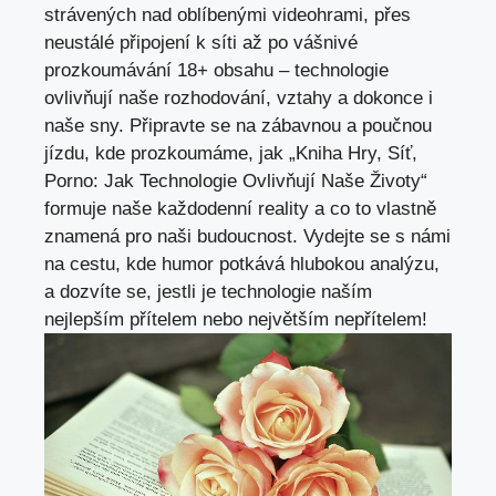
strávených ‌nad ⁤oblíbenými videohrami,⁢ přes
⁣neustálé připojení ‌k síti až po ⁣vášnivé⁣
prozkoumávání 18+​ obsahu ⁢– technologie
ovlivňují naše rozhodování, ‌vztahy⁤ a dokonce i
naše sny. Připravte se na zábavnou a poučnou⁤
jízdu, kde ​prozkoumáme, jak „Kniha Hry, Síť,
Porno: Jak⁣ Technologie Ovlivňují‌ Naše Životy“
formuje naše každodenní reality a co to ‌vlastně
znamená⁤ pro naši budoucnost. Vydejte se​ s ⁢
námi
na cestu
, kde humor potkává‌ hlubokou analýzu,
‍a dozvíte⁣ se,‍ jestli je technologie naším
nejlepším přítelem nebo ‍největším nepřítelem!