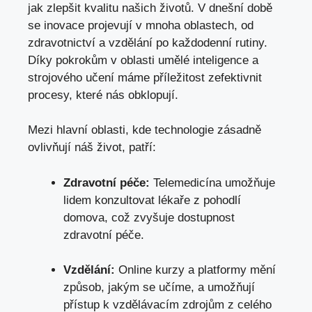
jak zlepšit kvalitu ‍našich životů. V dnešní době
se ⁣inovace projevují v ‌mnoha oblastech, od‍
zdravotnictví a vzdělání⁢ po každodenní rutiny.⁣
Díky pokrokům v⁤ oblasti umělé inteligence a
‍strojového učení⁢ máme příležitost ⁣zefektivnit​
procesy,​ které nás⁤ obklopují.
Mezi ⁣hlavní ​oblasti, ⁣kde technologie zásadně
ovlivňují náš život, patří:
Zdravotní ‌péče:
Telemedicína ​umožňuje
lidem⁤ konzultovat lékaře‌ z pohodlí⁤
domova, což zvyšuje ⁤dostupnost
zdravotní péče.
Vzdělání:
Online kurzy a platformy mění
⁤způsob,​ jakým se učíme, a umožňují
přístup⁣ k ‌vzdělávacím zdrojům⁤ z ‍celého