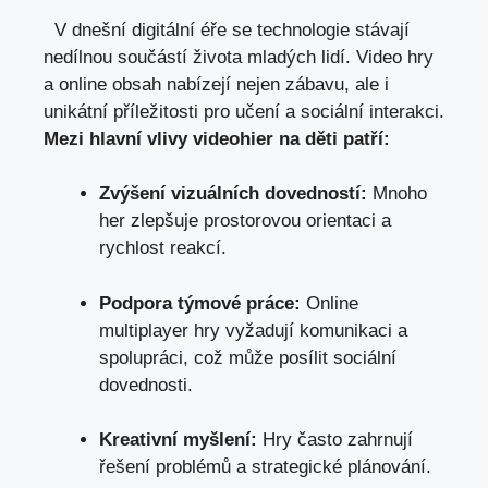
⁣ ‌⁣ V ⁢dnešní digitální​ éře⁢ se technologie stávají
nedílnou⁤ součástí života​ mladých lidí. Video‌ hry
a online obsah nabízejí nejen‍ zábavu, ale i​
unikátní příležitosti‍ pro učení‌ a ⁤sociální interakci.
Mezi hlavní vlivy videohier​ na děti‌ patří:
Zvýšení vizuálních dovedností:
Mnoho
her‍ zlepšuje⁢ prostorovou orientaci a
⁢rychlost reakcí.
Podpora⁤ týmové ⁤práce:
Online⁢
multiplayer⁢ hry vyžadují komunikaci a
spolupráci, což‍ může​ posílit sociální⁢
dovednosti.
Kreativní‌ myšlení:
Hry často zahrnují
řešení problémů a ⁢strategické plánování.