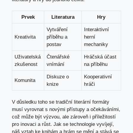
Prvek
Literatura
Hry
Vytváření
Interaktivní
Kreativita
příběhu a
herní
postav
mechaniky
Uživatelská
Čtenářské
Hráčská⁢ účast
zkušenost
vnímání
na příběhu
Diskuze o
Kooperativní
Komunita
knize
hráči
V důsledku toho se ‌tradiční literární ⁤formáty
musí⁣ vyrovnat ‍s ‌novými⁣ přístupy a ‍očekáváními,
což může⁢ být ‍výzvou, ale‍ zároveň ​i příležitostí
pro⁤ inovaci a⁤ růst. Jak se technologie vyvíjejí,
náš vztah ke‌ knihám a hrám se ‍mění a stává se