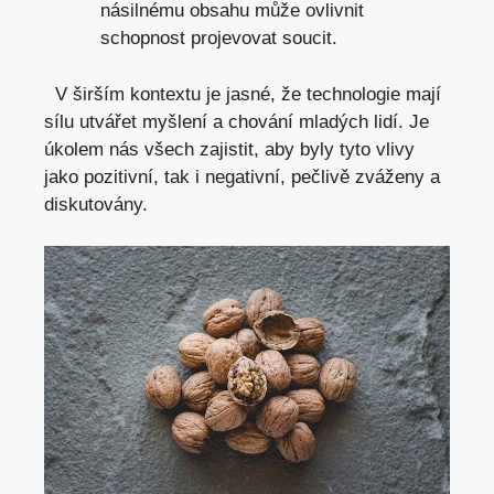
násilnému obsahu může ‍ovlivnit
schopnost⁢ projevovat soucit.
​ ​ V širším kontextu je jasné,⁤ že technologie mají
sílu utvářet myšlení a chování ​mladých⁤ lidí.‍ Je⁢
úkolem‌ nás všech⁤ zajistit, aby byly ⁣tyto vlivy
jako pozitivní, tak i negativní,⁢ pečlivě zváženy a
diskutovány.