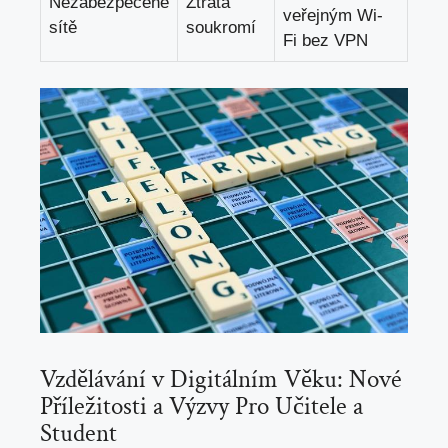
Nezabezpečené
Ztráta⁢
‍veřejným Wi-
sítě
soukromí
Fi⁢ bez VPN
Vzdělávání v Digitálním Věku: Nové
‍Příležitosti a ‌Výzvy Pro ⁣Učitele ⁣a
Student