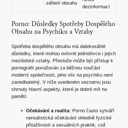
sdílení obsahu
dezinformací
Porno: ⁤Důsledky Spotřeby Dospělého
Obsahu na Psychiku a Vztahy
Spotřeba dospělého‌ obsahu⁣ má dalekosáhlé‌
důsledky, které⁤ mohou​ ovlivnit jednotlivce⁣ i jejich
mezilidské vztahy. Přestože může⁣ být přístup k
pornografii považován za⁤ běžnou součást
moderní společnosti, jeho vliv na psychiku není
zanedbatelný. V ‍níže uvedeném seznamu⁣ jsou
‍shrnuty hlavní aspekty, které je ⁤dobré mít⁤ na
paměti:
Očekávání a realita:
Porno často ‌vytváří
nerealistická⁣ očekávání ohledně fyzické
přitažlivosti a sexuálních ⁤praktik,
což