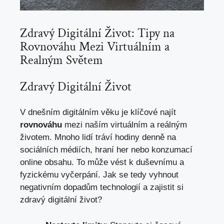
Zdravý Digitální ⁤Život: ⁢Tipy ​na
Rovnováhu Mezi Virtuálním a
Realným Světem
Zdravý Digitální Život
V‍ dnešním digitálním věku je klíčové najít
rovnováhu
‍mezi naším ‍virtuálním a reálným
životem. Mnoho lidí tráví​ hodiny denně na
sociálních ‌médiích, hraní⁣ her nebo konzumací​
online obsahu.⁢ To může vést k duševnímu ⁤a
fyzickému⁣ vyčerpání. Jak se tedy vyhnout‍
negativním⁢ dopadům technologií a zajistit ​si
zdravý digitální​ život?