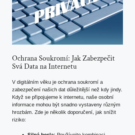
Ochrana Soukromí: Jak Zabezpečit
Svá Data na Internetu
V digitálním⁤ věku je ‍ochrana soukromí ‌a
zabezpečení‌ našich ⁢dat důležitější než kdy jindy.
Když se připojujeme k⁤ internetu, naše osobní‌
informace mohou ⁣být snadno vystaveny různým
hrozbám. Zde je několik doporučení, jak snížit
riziko:
Silná⁣ hesla:
Používejte kombinaci