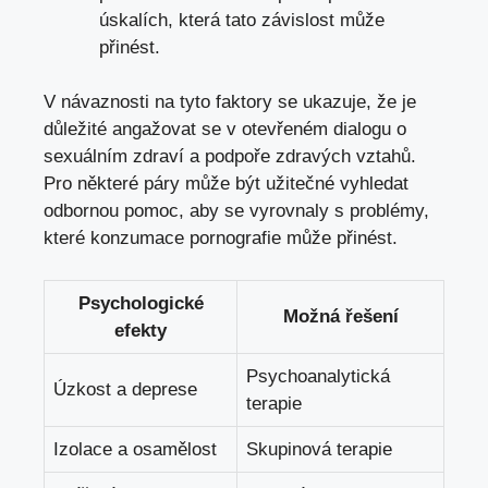
‌úskalích, ⁣která tato závislost‌ může⁢
přinést.
V návaznosti na tyto faktory se ukazuje, že je
⁤důležité angažovat se v otevřeném dialogu o
sexuálním‌ zdraví a podpoře⁢ zdravých ⁤vztahů.
Pro některé páry ⁤může být‌ užitečné vyhledat
odbornou‌ pomoc, ⁢aby se vyrovnaly s problémy,
které konzumace ⁣pornografie může přinést.
Psychologické
Možná řešení
efekty
Psychoanalytická
Úzkost ⁢a deprese
terapie
Izolace​ a osamělost
Skupinová terapie