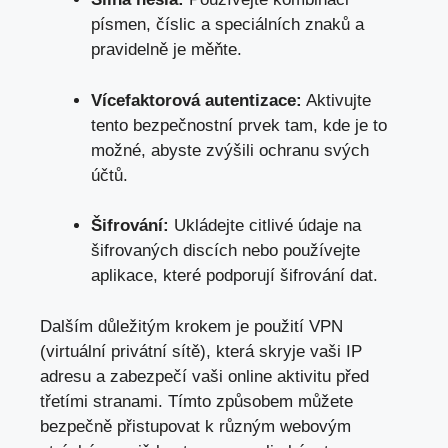
písmen,⁢ číslic a ‍speciálních znaků a
pravidelně⁤ je měňte.
Vícefaktorová ⁣autentizace:
Aktivujte
tento‌ bezpečnostní ‍prvek tam,‍ kde je to
možné, ‍abyste ‍zvýšili ochranu svých
účtů.
Šifrování:
Ukládejte citlivé údaje⁣ na
šifrovaných‍ discích nebo používejte
⁣aplikace,⁣ které podporují šifrování⁤ dat.
Dalším⁣ důležitým ‍krokem je použití VPN‌
(virtuální privátní sítě),⁤ která skryje vaši‌ IP
adresu a ⁤zabezpečí ​vaši online aktivitu před
třetími ‍stranami. Tímto způsobem ⁣můžete
bezpečně⁣ přistupovat k různým webovým⁣