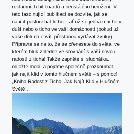
reklamních billboardů ⁣a neustálého ​hemžení. V
této fascinující publikaci se dozvíte
, ​jak se
naučit poslouchat ticho – ať už se jedná o ticho v
duši⁢ nebo o ⁢ticho ⁤ve vaší ‌domácnosti (pokud už
vaše ⁤děti ⁤na chvíli přestanou vydávat zvuky).​
Připravte se na to, že⁢ se přenesete⁣ do světa, ve
kterém hluk zbledne ve srovnání s vaší novou
radostí z ticha! Takže zapněte ‌si ⁢sluchátka,
odložte mobil a pojďme společně prozkoumat,
jak najít ‍klid v tomto hlučném světě –‍ s pomocí
„Kniha Radost z Ticha: Jak Najít Klid v Hlučném
Světě“.