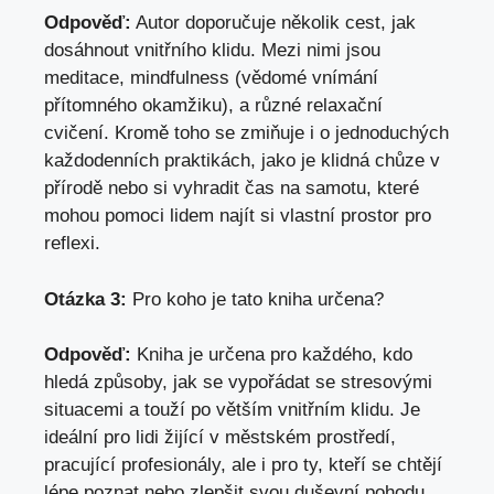
Odpověď:
Autor doporučuje několik cest, jak
dosáhnout ‌vnitřního klidu. Mezi nimi jsou
meditace, mindfulness (vědomé vnímání
přítomného okamžiku), a různé relaxační
cvičení. Kromě toho se zmiňuje i o jednoduchých
každodenních praktikách, jako ⁣je klidná ⁤chůze v
přírodě nebo si vyhradit ‌čas na samotu, které
mohou‍ pomoci lidem najít si vlastní prostor pro
reflexi.
Otázka 3:
Pro koho je⁣ tato kniha určena?
Odpověď:
Kniha je určena pro každého, kdo
hledá způsoby, jak se vypořádat ​se ‍stresovými
situacemi a touží po větším vnitřním klidu. Je
ideální ‍pro lidi žijící v městském⁢ prostředí,
pracující profesionály, ale‌ i pro ty, kteří se⁢ chtějí
lépe poznat nebo zlepšit svou ⁣duševní pohodu.