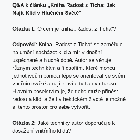
Q&A k článku „Kniha Radost z Ticha: Jak
Najít Klid v Hlučném Světě“
Otázka ⁢1:
​O čem je kniha „Radost‌ z Ticha“?
Odpověď:
Kniha „Radost z ‌Ticha“ se zaměřuje
na umění nacházet klid a⁤ mír v dnešní
uspěchané a hlučné době. Autor se věnuje
různým technikám a filosofiím, které mohou⁣
jednotlivcům pomoci lépe se⁤ orientovat ve svém
vnitřním světě a najít chvíle ticha i v chaosu.
Hlavním‌ poselstvím je, že ticho může⁢ přinést
radost a klid, ‍a že i v hektickém životě je možné⁢
si tento prostor pro sebe vytvořit.
Otázka 2:
Jaké techniky autor doporučuje k
dosažení vnitřního klidu?