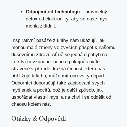
Odpojení od⁤ technologií
– pravidelný⁤
detox‌ od elektroniky, aby se naše mysl‌
mohla zklidnit.
Inspirativní⁤ pasáže z knihy‌ nám ukazují, jak
mohou malé změny ve zvycích přispět k našemu
duševnímu​ zdraví. Ať už se jedná o pohyb ⁢na
čerstvém vzduchu, nebo o pokojné chvíle
strávené v přírodě, každá činnost, která nás
přibližuje k tichu,
může mít obrovský dopad
.
Odborníci doporučují také zapisování svých
myšlenek a pocitů, ⁣což je další způsob, jak
uspořádat vlastní mysl‌ a na ‍chvíli se‌ oddělit od
chaosu kolem nás.
Otázky & Odpovědi