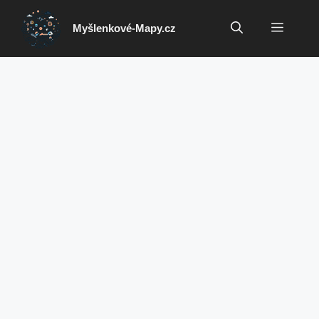
Přeskočit
na
Menu
Myšlenkové-Mapy.cz
obsah