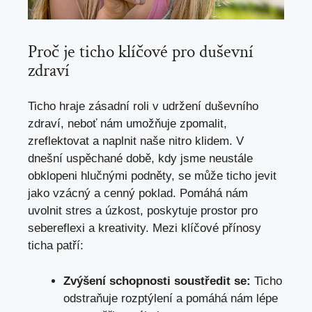
Proč je ticho⁢ klíčové ‌pro duševní
zdraví
Ticho​ hraje zásadní roli v udržení duševního
zdraví, ‍neboť nám umožňuje zpomalit,
‍zreflektovat⁢ a ​naplnit naše nitro klidem. V
dnešní uspěchané době,⁤ kdy jsme neustále
obklopeni hlučnými podněty, se může ticho jevit
jako vzácný a cenný poklad. Pomáhá⁢ nám
uvolnit stres a úzkost, poskytuje prostor pro
‌sebereflexi a kreativity. Mezi klíčové přínosy
ticha patří:
Zvýšení schopnosti soustředit se:
Ticho
​odstraňuje rozptýlení a pomáhá nám lépe