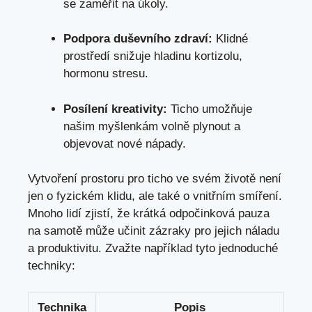
se zaměřit na úkoly.
Podpora duševního zdraví:
Klidné
prostředí snižuje hladinu​ kortizolu,
hormonu stresu.
Posílení​ kreativity:
Ticho umožňuje
našim myšlenkám volně plynout a
objevovat nové nápady.
Vytvoření prostoru pro ticho ve svém‌ životě není
jen o fyzickém klidu, ale také o​ vnitřním smíření.
Mnoho lidí zjistí, že krátká odpočinková pauza
na samotě může učinit zázraky pro jejich náladu
a produktivitu. Zvažte například tyto jednoduché
techniky:
Technika
Popis