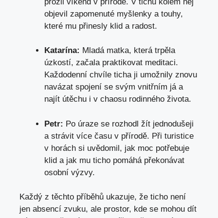
prožil víkend v přírodě. V tichu kolem něj
objevil zapomenuté​ myšlenky a touhy,
které mu přinesly ‍klid ⁤a radost.
Katarína:
Mladá matka, která trpěla
úzkostí, začala praktikovat meditaci.
Každodenní chvíle ticha ji umožnily znovu
navázat spojení se svým vnitřním já a
najít útěchu i ‌v⁤ chaosu⁤ rodinného života.
Petr:
Po úraze se rozhodl žít jednodušeji
a strávit více času‍ v přírodě. Při turistice
v horách si uvědomil, jak moc potřebuje⁢
klid a jak mu ‍ticho pomáhá překonávat⁣
osobní⁢ výzvy.
Každý z těchto příběhů ukazuje, že ticho není
jen absencí zvuku, ale prostor, kde se mohou dít