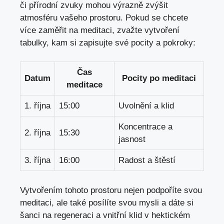
či přírodní zvuky mohou výrazně zvýšit​
atmosféru vašeho ‌prostoru.​ Pokud se chcete
více‌ zaměřit ⁤na meditaci, zvažte vytvoření
tabulky,​ kam si zapisujte své pocity a pokroky:
Čas
Datum
Pocity po meditaci
meditace
1. října
15:00
Uvolnění a klid
Koncentrace a
2. října
15:30
jasnost
3. října
16:00
Radost a štěstí
Vytvořením tohoto prostoru nejen podpoříte svou
meditaci, ale také posílíte svou⁣ mysli a dáte si⁣
šanci na⁤ regeneraci a vnitřní klid‌ v hektickém