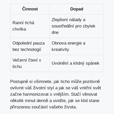
Činnost
Dopad
Zlepšení nálady a
Ranní tichá
soustředění pro zbytek
chvilka
dne
Odpolední pauza
Obnova ‍energie a
bez technologií
kreativity
Večerní čtení v
Uvolnění a ⁤klidný spánek
tichu
Postupně si ​všimnete, jak ticho může ‍pozitivně
ovlivnit váš životní styl a ‍jak se váš‌ vnitřní svět
začne harmonizovat s ⁢vnějším. Stačí věnovat
několik minut⁢ denně a uvidíte,‌ jak se ‍klid stane
přirozenou součástí⁢ vašeho života.