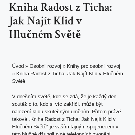
Kniha Radost z Ticha:
Jak Najít Klid v
Hlučném Světě
Úvod
»
Osobní rozvoj
»
Knihy pro osobní rozvoj
»
Kniha Radost z Ticha: Jak Najít Klid v Hlučném
Světě
V dnešním světě, kde se ⁢zdá, že je každý‌ den
soutěž o to, kdo si víc zakřičí, může být‌
nalezení klidu skutečným uměním. Přitom právě
taková „Kniha Radost z Ticha: ‌Jak Najít Klid⁤ v‌
Hlučném Světě“ je​ vaším tajným spojenecem‍ v
této hlučné džungli plné telefonních zvonění,