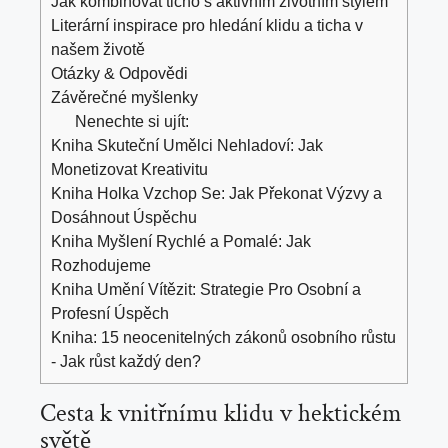
Jak kombinovat ⁢ticho s aktivním životním⁣ stylem
Literární inspirace pro hledání klidu a ticha v
našem životě
Otázky & Odpovědi
Závěrečné myšlenky
Nenechte si ujít:
Kniha Skuteční Umělci Nehladoví: Jak
Monetizovat Kreativitu
Kniha Holka Vzchop Se: Jak Překonat Výzvy a
Dosáhnout Úspěchu
Kniha Myšlení Rychlé a Pomalé: Jak
Rozhodujeme
Kniha Umění Vítězit: Strategie Pro Osobní a
Profesní Úspěch
Kniha: 15 neocenitelných zákonů osobního růstu
- Jak růst každý den?
Cesta k ​vnitřnímu klidu v hektickém
světě