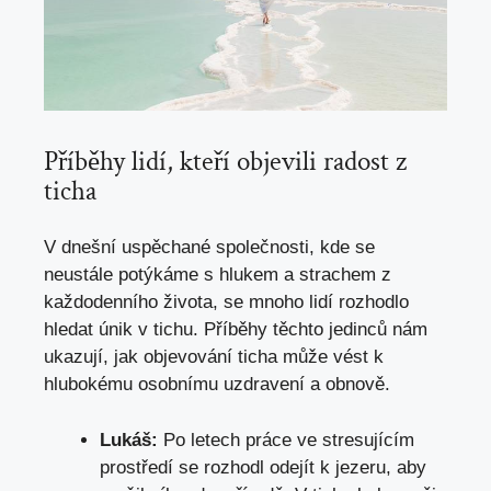
Příběhy lidí, kteří ​objevili‍ radost z
ticha
V dnešní​ uspěchané společnosti,⁢ kde se
neustále potýkáme s hlukem a strachem z
každodenního života, ⁢se mnoho lidí rozhodlo
hledat únik v tichu. Příběhy ​těchto jedinců nám
ukazují, jak objevování ticha může vést k
hlubokému osobnímu uzdravení a obnově.
Lukáš:
Po letech práce ‍ve stresujícím
prostředí‍ se rozhodl ​odejít k ⁤jezeru, aby