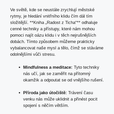
Ve‌ světě, kde se neustále zrychlují ​městské
rytmy, je hledání vnitřního klidu čím dál tím
složitější. **Kniha „Radost z Ticha“** odhaluje
cenné techniky a ‌přístupy,⁣ které nám mohou
‌pomoci najít oázu klidu i v těch nejrušnějších
dobách. Tímto způsobem můžeme prakticky
vybalancovat naše‍ mysl a tělo, čímž se stáváme
odolnějšími vůči stresu.
Mindfulness a meditace:
Tyto techniky
⁣nás učí, jak se zaměřit na ⁢přítomný
okamžik a odpoutat se od vnějšího rušení.
Příroda jako útočiště:
Trávení času
venku nás může uklidnit a​ přinést pocit⁣
spojení s něčím větším.