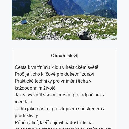
Obsah
[
skrýt
]
Cesta k ​vnitřnímu klidu v hektickém světě
Proč je ticho⁢ klíčové ‌pro duševní zdraví
Praktické techniky ⁤pro vnímání ticha v
každodenním ⁣životě
Jak si vytvořit vlastní prostor pro odpočinek a
meditaci
Ticho jako nástroj pro‌ zlepšení soustředění a
‍produktivity
Příběhy lidí, kteří ​objevili‍ radost z ticha