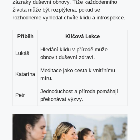
zázraky duševní obnovy. Tíže každodenního
života může být rozptýlena, pokud se
rozhodneme vyhledat chvíle klidu a introspekce.
Příběh
Klíčová Lekce
Hledání klidu v přírodě může
Lukáš
obnovit duševní zdraví.
Meditace jako cesta k vnitřnímu
Katarína
míru.
Jednoduchost ‍a příroda pomáhají
Petr
překonávat výzvy.