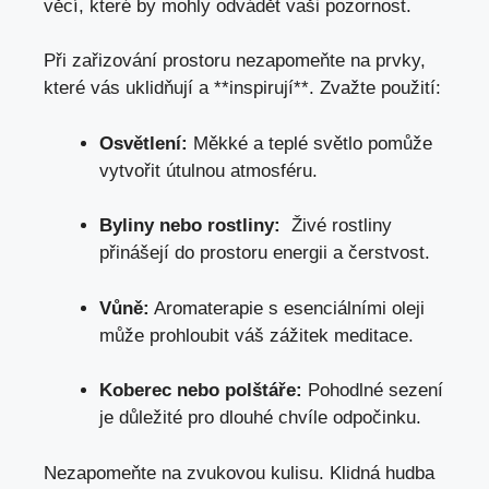
věcí, které by mohly odvádět vaši pozornost.
Při zařizování prostoru nezapomeňte na prvky,
které vás uklidňují ⁣a **inspirují**. Zvažte použití:
Osvětlení:
Měkké a teplé světlo pomůže
vytvořit útulnou atmosféru.
Byliny nebo rostliny:
‍ Živé rostliny‍
přinášejí do prostoru energii a čerstvost.
Vůně:
Aromaterapie s esenciálními ‍oleji
může prohloubit váš zážitek meditace.
Koberec nebo polštáře:
Pohodlné sezení
je důležité pro ⁣dlouhé chvíle odpočinku.
Nezapomeňte na zvukovou kulisu. Klidná hudba