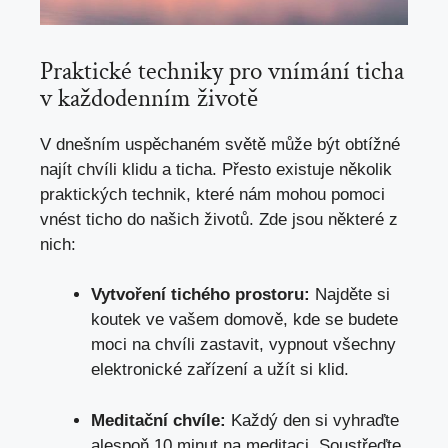
Praktické techniky ⁤pro vnímání ticha
v každodenním ⁣životě
V ⁢dnešním​ uspěchaném světě může být obtížné
najít chvíli klidu a ticha.⁤ Přesto⁢ existuje několik
praktických ⁣technik, ​které‍ nám mohou pomoci
vnést ticho do našich životů. Zde jsou některé z
nich:
Vytvoření tichého prostoru:
Najděte si
koutek ve vašem domově, kde se budete
moci na chvíli zastavit, vypnout všechny
elektronické zařízení ‌a užít si klid.
Meditační chvíle:
Každý ‍den si vyhraďte
⁤alespoň 10 minut na meditaci. Soustřeďte