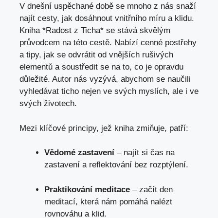
V dnešní⁤ uspěchané době se mnoho ⁣z nás snaží
najít cesty, jak dosáhnout vnitřního míru a klidu.
Kniha *Radost z Ticha* se stává skvělým
průvodcem na této cestě. Nabízí cenné postřehy
a tipy, jak se odvrátit od vnějších rušivých
elementů a soustředit se na to, co je opravdu
důležité. Autor​ nás vyzývá, abychom se naučili⁣
vyhledávat ticho nejen ve svých myslích, ale i ve
svých životech.
Mezi⁢ klíčové principy, jež kniha zmiňuje, patří:
Vědomé zastavení
– najít si čas na⁢
zastavení a reflektování bez rozptýlení.
Praktikování meditace
– začít den
meditací, která ‍nám pomáhá nalézt
rovnováhu a klid.