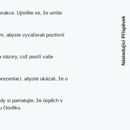
kce. Ujistěte se,⁤ že ⁢umíte
Následující Příspěvek
tom, abyste vyzařovali pozitivní
a názory, což​ posílí vaše
prezentaci, abyste ‌ukázali, že o
Vždy si pamatujte, že úspěch v
mu člověku.