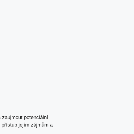
 zaujmout potenciální⁢
ůj přístup jejím zájmům a