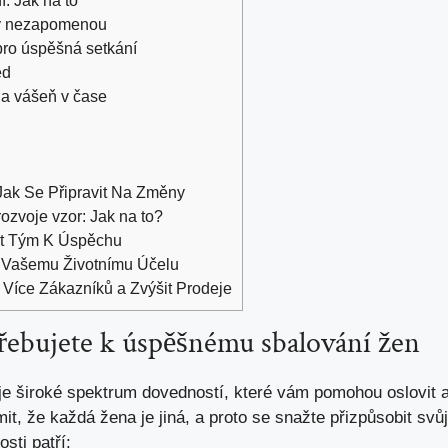
erý ⁢nezapomenou
pro úspěšná ‌setkání
ed
 ‌a vášeň v čase
Jak Se Připravit Na Změny
zvoje vzor: Jak na to?
ést Tým K Úspěchu
 Vašemu Životnímu Účelu
 Více Zákazníků a Zvýšit Prodeje
řebujete k úspěšnému ⁢sbalování žen
 široké spektrum ⁤dovedností, které ⁣vám pomohou oslovit a
mit, ⁣že každá ⁢žena je jiná,​ a proto se snažte přizpůsobit sv
ti​ patří: