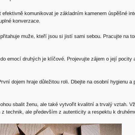
efektivně komunikovat je základním⁢ kamenem úspěšné intera
luplné konverzace.
přitahuje muže,‌ kteří jsou si ⁣jistí sami sebou. ​Pracujte na 
⁢do emocí druhých ⁢je klíčové. ‍Projevujte zájem o její pocity 
rvní dojem‌ hraje důležitou ⁤roli. Dbejte na osobní hygienu a 
hou sbalit ženu, ale také vytvořit ⁢kvalitní a trvalý vztah. 
 z technik, ⁣ale především ​z ⁤autenticity a respektu k ⁢druhé