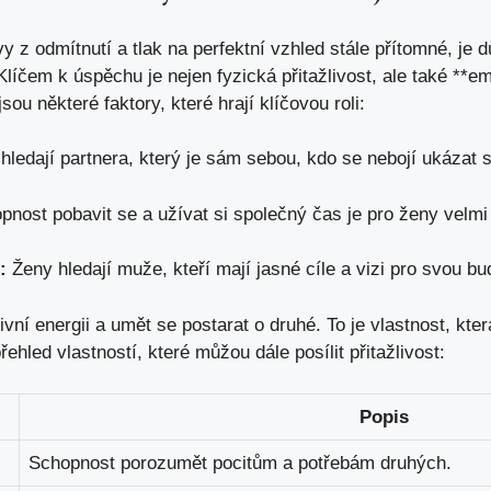
 z odmítnutí a tlak na perfektní vzhled stále přítomné, je ⁤dů
 Klíčem k úspěchu je nejen⁤ fyzická přitažlivost, ‌ale také **e
ou některé faktory, které hrají klíčovou ‌roli:
hledají partnera,‍ který je ​sám sebou, kdo se ⁢nebojí ukázat ⁢
nost‍ pobavit se ⁤a užívat⁣ si společný čas je pro ženy velmi ⁤
:
Ženy hledají muže, kteří mají jasné cíle a vizi pro svou b
ivní​ energii a ⁤umět se postarat o druhé. To
je vlastnost
,​ kte
řehled vlastností, které můžou⁢ dále‍ posílit přitažlivost:
Popis
Schopnost ‍porozumět ‍pocitům a potřebám druhých.