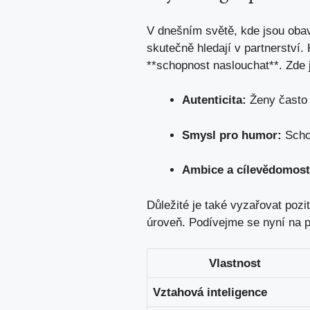
V dnešním světě, kde jsou ‌obavy
⁢skutečně hledají v partnerství.
**schopnost naslouchat**. Zde js
Autenticita:
Ženy⁤ často 
Smysl pro humor:
Schop
Ambice‍ a ​cílevědomost
Důležité je také vyzařovat pozit
úroveň. ‍Podívejme​ se‌ nyní ‍na p
Vlastnost
Vztahová inteligence