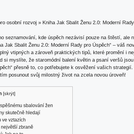
ro osobní rozvoj
»
Kniha Jak Sbalit Ženu 2.0: Moderní Rad
ího‌ seznamování, kde ‍úspěch nezávisí pouze na⁤ štěstí, ale 
 Jak Sbalit Ženu​ 2.0: ​Moderní Rady pro Úspěch“ – váš nový 
plný ⁤vtipných ⁢a⁤ zároveň‌ praktických tipů, které promění i n
si myslíte,‌ že staromódní‍ balení květin a psaní veršů jsou⁤ 
ěch“ přesně ‌to,⁢ co potřebujete k ⁣osvěžení vašich strategií. 
 tím posunout svůj milostný ⁢život na zcela‌ novou ⁤úroveň!
h
[
skrýt
]
úspěšnému ⁢sbalování žen
y ‌skutečně ⁢hledají
 ve vztazích
 největší zbraně
í: Jak na to