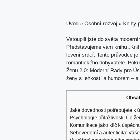
Úvod
»
Osobní rozvoj
»
Knihy p
Vstoupili jste do ‍světa modern
Představujeme⁣ vám knihu „Kniha
lovení⁤ srdcí. Tento průvodce je 
romantického dobyvatele. Pokud⁢ 
Ženu ​2.0: Moderní ​Rady pro Úsp
ženy⁣ s lehkostí ​a humorem ‌– ⁣a
Obsa
Jaké dovednosti potřebujete k 
Psychologie přitažlivosti: Co žen
Komunikace jako​ klíč k úspěchu
Sebevědomí a autenticita: ⁢Vaše
Vytváření‌ emocionálního⁣ spojen