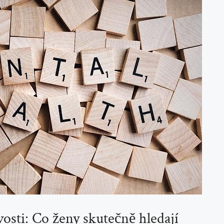
osti: Co ženy ‌skutečně ⁢hledají