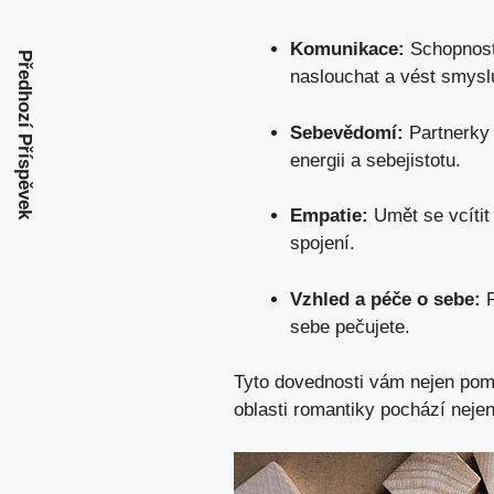
Komunikace:
Schopnost 
Předhozí Příspěvek
naslouchat ‌a vést smys
Sebevědomí:
⁢Partnerky 
energii a sebejistotu.
Empatie:
Umět se‍ vcítit 
spojení.
Vzhled a péče ‍o ⁢sebe:
P
sebe pečujete.
Tyto dovednosti ⁤vám ‌nejen pomo
oblasti romantiky ‌pochází nejen