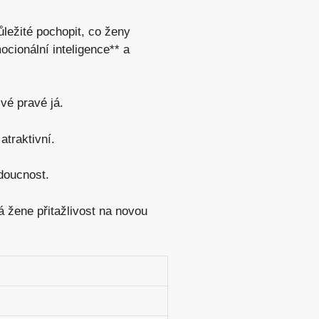
ležité ⁤pochopit,‍ co ženy
mocionální inteligence** a
své pravé já.
atraktivní.
udoucnost.
rá žene přitažlivost na novou⁢