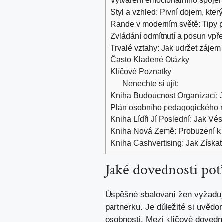
Styl a vzhled: První ‌dojem, kt
Rande⁤ v⁤ moderním světě: Tipy 
Zvládání ​odmítnutí a posun vpř
Trvalé vztahy: ‌Jak⁣ udržet zájem
Často Kladené Otázky
Klíčové Poznatky
Nenechte si ujít:
Kniha Budoucnost Organizací: 
Plán osobního pedagogického ro
Kniha Lídři Jí Poslední: Jak V
Kniha Nová Země: Probuzení k
Kniha Cashvertising: Jak Získat
Jaké dovednosti pot
Úspěšné sbalování žen vyžaduje​
partnerku.⁢ Je důležité si⁤ uvědo
⁣osobnosti. Mezi klíčové dovednos