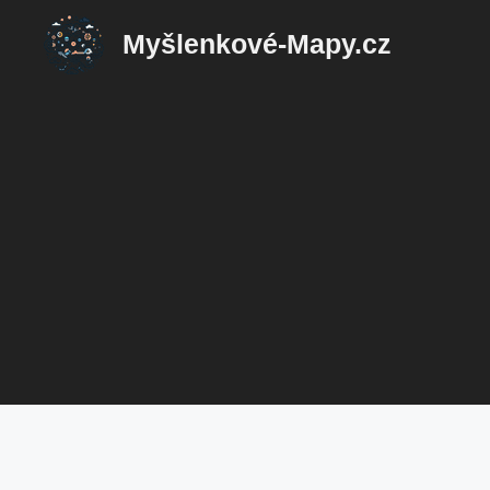
Přeskočit
Myšlenkové-Mapy.cz
na
obsah