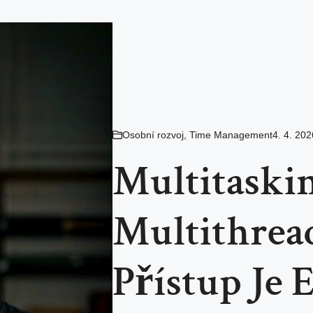
Osobní rozvoj
,
Time Management
4. 4. 202
Multitaski
Multithread
Přístup Je 