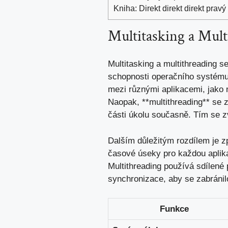
Kniha: Direkt direkt direkt pravý
Multitasking a⁣ Mult
Multitasking a multithreading‌ se
schopnosti operačního systému⁢
mezi různými aplikacemi, jako n
Naopak, **multithreading** se za
části úkolu současně. Tím⁣ se ⁣z
Dalším důležitým rozdílem ​je z
časové úseky pro každou aplikac
Multithreading používá sdílené 
synchronizace, ⁢aby se zabránilo
Funkce