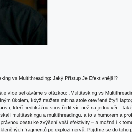
sking vs Multithreading: Jaký Přístup Je Efektivnější?
e ‍více setkáváme⁤ s otázkou: „Multitasking vs Multithreadin
diným úkolem, když můžete ​mít ‍na stole otevřené čtyři laptop
osu,​ kteří nedokážou‍ soustředit víc než⁢ na jednu věc. ⁣Tak
alí​ multitaskingu a multithreadingu, a ​to‍ s humorem a pr
správnou cestu ke ⁢zvýšení vaší efektivity ⁢– a možná i k tomu
 skleněných ‌fragmentů po explozi ​nervů. Pojďme se do toho p