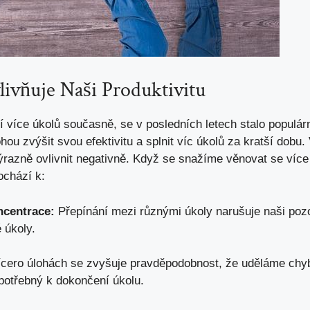
livňuje Naši⁢ Produktivitu
ní více úkolů současně, se ⁣v ⁢posledních letech stalo popu
ohou zvýšit svou efektivitu a splnit víc úkolů⁢ za kratší dob
výrazně⁣ ovlivnit‌ negativně.⁢ Když se ‌snažíme věnovat se​ v
ochází k:
ncentrace:
Přepínání mezi různými úkoly narušuje naši​ pozo
 úkoly.
vícero úlohách se ​zvyšuje pravděpodobnost,⁣ že ‌uděláme⁢ c
potřebný k dokončení ‌úkolu.