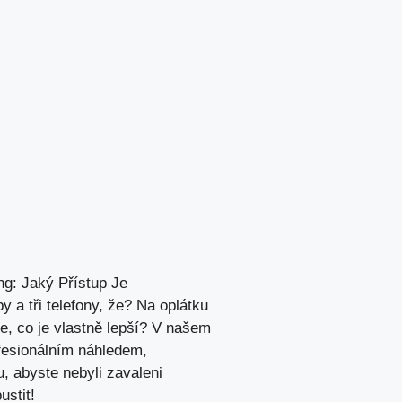
g: ‌Jaký Přístup⁣ Je
y a ⁣tři telefony, že? Na oplátku
že, co je vlastně lepší? V našem
ofesionálním náhledem,
, abyste nebyli ⁤zavaleni
ustit!