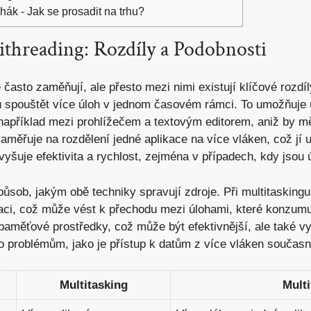
 hák - Jak se prosadit na trhu?
ithreading: Rozdíly a‍ Podobnosti
 často zaměňují, ‍ale⁢ přesto mezi nimi ‍existují klíčové ​rozdí
 spouštět více úloh v jednom časovém rámci. To​ umožňuje 
apříklad mezi prohlížečem ​a textovým editorem, aniž by měli
měřuje​ na rozdělení⁤ jedné aplikace‌ na více⁢ vláken, což ⁢j
vyšuje efektivita a rychlost, zejména‍ v⁤ případech, kdy ⁢jso
působ, jakým obě‍ techniky spravují zdroje. Při multitasking
i, což‍ může vést⁣ k přechodu⁣ mezi úlohami, které konzumu
paměťové prostředky, což může být efektivnější, ale také vy
 problémům, ‌jako je přístup k ⁤datům‍ z více ⁢vláken⁢ současn
Multitasking
Multi