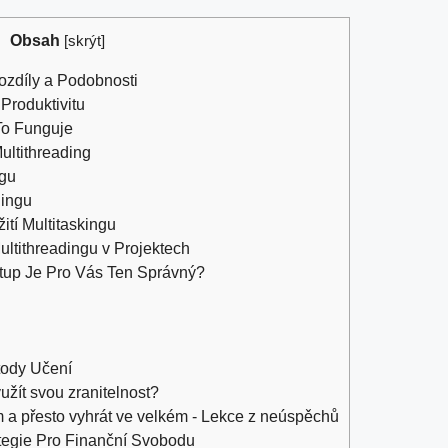
Obsah
[
skrýt
]
Rozdíly a‍ Podobnosti
 Produktivitu
To ​Funguje
ultithreading
ngu
dingu
žití Multitaskingu
ltithreadingu v Projektech
up Je ⁤Pro Vás⁣ Ten ‌Správný?
tody Učení
yužít svou zranitelnost?
m a přesto vyhrát ve velkém - Lekce z neúspěchů
tegie Pro Finanční Svobodu