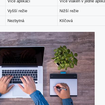
Více aplikací
Více vláken v jedné aplik
Vyšší ‌režie
Nižší​ režie
Nezbytná
Klíčová