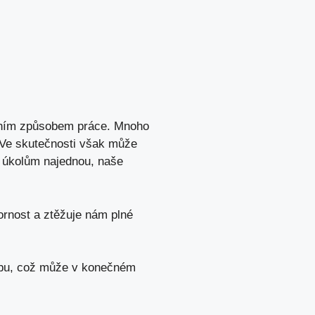
lárním způsobem práce. Mnoho
u. Ve skutečnosti však může
íce úkolům najednou, naše
rnost ⁢a ztěžuje ​nám plné
hybu,⁣ což může v konečném