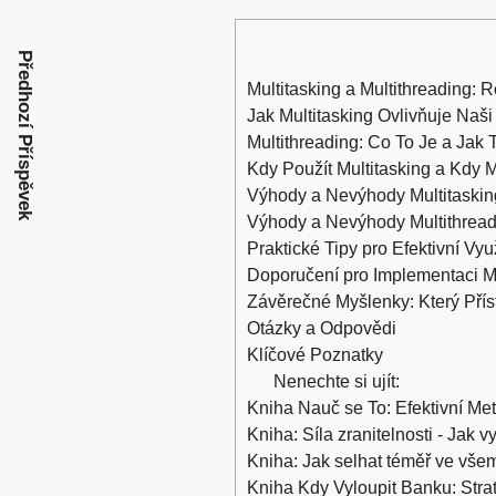
Předhozí Příspěvek
Multitasking a⁣ Multithreading: 
Jak Multitasking ⁤Ovlivňuje Naši⁢
Multithreading: Co To Je a‍ Jak 
Kdy Použít Multitasking a Kdy M
Výhody a Nevýhody Multitaski
Výhody a ⁢Nevýhody Multithrea
Praktické Tipy pro ⁢Efektivní Vyu
Doporučení pro Implementaci Mu
Závěrečné Myšlenky: Který Příst
Otázky a Odpovědi
Klíčové Poznatky
Nenechte si ujít:
Kniha Nauč se To: Efektivní Me
Kniha: Síla zranitelnosti - Jak v
Kniha: Jak selhat téměř ve vše
Kniha Kdy Vyloupit Banku: Stra