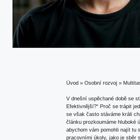
Úvod
»
Osobní rozvoj
»
Multita
V dnešní uspěchané době se stál
Efektivnější?“ Proč se trápit je
se však často stáváme králi cha
článku prozkoumáme hluboké úsk
abychom ⁢vám pomohli‌ najít tu‌ 
pracovními úkoly, ‌jako je sběr⁤