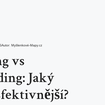
6
Autor:
Myšlenkové-Mapy.cz
ng vs
ing: Jaký
Efektivnější?