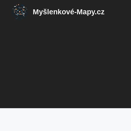
Přeskočit
Myšlenkové-Mapy.cz
na
obsah