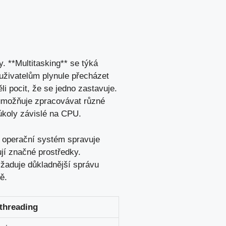
ly. **Multitasking** se týká
uživatelům plynule přecházet
⁣ pocit, že se jedno zastavuje.
í umožňuje zpracovávat​ různé
u úkoly závislé na CPU.
u operační systém spravuje⁢
jí značné ⁤prostředky.
žaduje ⁤důkladnější správu
ě.
threading