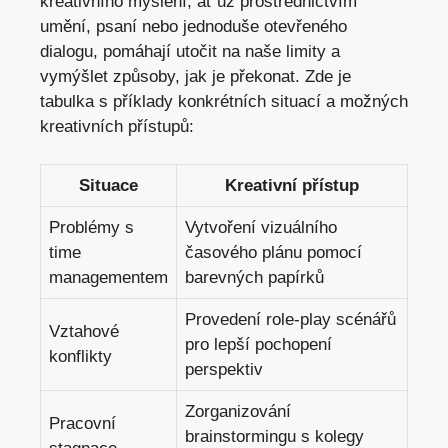
kreativního myšlení, ať už prostřednictvím
umění, psaní nebo jednoduše otevřeného
dialogu, pomáhají utočit na naše limity a
vymýšlet způsoby, jak je překonat. Zde je
tabulka s příklady konkrétních situací a možných
kreativních přístupů:
Situace
Kreativní přístup
Problémy s
Vytvoření vizuálního
time
časového plánu pomocí
managementem
barevných papírků
Provedení role-play scénářů
Vztahové
pro lepší pochopení
konflikty
perspektiv
Zorganizování
Pracovní
brainstormingu s kolegy