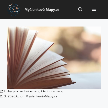
Přeskočit
na
Menu
Myšlenkové-Mapy.cz
obsah
Knihy pro osobní rozvoj
,
Osobní rozvoj
2. 3. 2026
Autor:
Myšlenkové-Mapy.cz