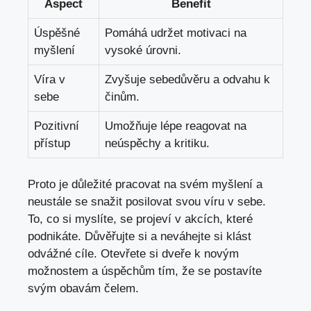
Aspect
Benefit
Úspěšné
Pomáhá udržet motivaci na
myšlení
vysoké úrovni.
Víra v
Zvyšuje sebedůvěru a odvahu k
sebe
činům.
Pozitivní
Umožňuje lépe reagovat na
přístup
neúspěchy a kritiku.
Proto je důležité pracovat na svém myšlení a
neustále se snažit posilovat svou víru v sebe.
To, co si myslíte, se projeví v akcích, které
podnikáte. Důvěřujte si a neváhejte si klást
odvážné cíle. Otevřete si dveře k novým
možnostem a úspěchům tím, že se postavíte
svým obavám čelem.