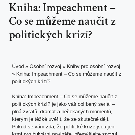
Kniha: Impeachment –
Co se můžeme naučit z
politických krizí?
Úvod
»
Osobní rozvoj
»
Knihy pro osobní rozvoj
»
Kniha: Impeachment – Co se můžeme naučit z
politických krizí?
Kniha: Impeachment – Co se můžeme naučit z
politických krizí? je jako váš oblíbený seriál –
plná zvratů, dramat a nečekaných momentů,
kterým je těžké uvěřit, že se skutečně dějí.
Pokud se vám zdá, že politické krize jsou jen
krmí pro bulvární novináře, přemýšlejte znovu!