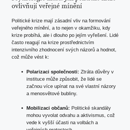
ovlivňují veřejné mínění
Politické krize mají zásadní vliv na formování
veřejného mínění, a to nejen v okamžiku, kdy
krize probíhá, ale i dlouho po jejím vyřešení. Lidé
často reagují na krize prostřednictvím
intenzivního zhodnocení svých názorů a hodnot,
což může vést k:
Polarizaci společnosti:
Ztráta důvěry v
instituce může způsobit, že lidé se
začnou více upínat na své vlastní názory
a menosvětové bubliny.
Mobilizaci občanů:
Politické skandály
mohou vyvolat odvahu a aktivismus, což
vede k vyšší účasti na volbách a
veřejných protestech.