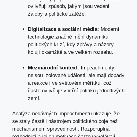
ovlivňují způsob, jakým jsou vedeni
žaloby a politické zátěže.
Digitalizace a sociální média:
Moderní
technologie značně mění dynamiku
politických krizí, kdy zprávy a názory
kolují okamžitě a ve velkém rozsahu.
Mezinárodní kontext:
Impeachmenty
nejsou izolované události, ale mají dopady
a reakce i ve světovém měřítku, což
často ovlivňuje vnitřní politiku jednotlivých
zemí.
Analýza nedávných impeachmentů ukazuje, že
se staly častěji nástrojem politického boje než
mechanismem spravedlnosti. Rozporuplná
rozhodnutí a jejich motivace často vyvolávají