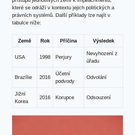
přístupů jednotlivých zemí k impeachmentu,
které se odráží v kontextu jejich politických a
právních systémů. Další příklady lze najít v
tabulce níže:
Země
Rok
Příčina
Výsledek
Nevyhození z
USA
1998
Perjury
úřadu
Účetní
Brazílie
2016
Odvolání
podvody
Jižní
2016
Korupce
Odsouzení
Korea