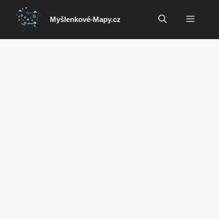
Přeskočit
na
Menu
Myšlenkové-Mapy.cz
obsah