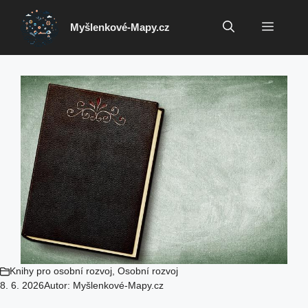
Přeskočit
na
Menu
Myšlenkové-Mapy.cz
obsah
Knihy pro osobní rozvoj
,
Osobní rozvoj
8. 6. 2026
Autor:
Myšlenkové-Mapy.cz