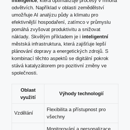
inteligence
, která optimalizuje procesy v mnoha
odvětvích. Například v oblasti zemědělství
umožňuje AI analýzu půdy a klimatu pro
efektivnější hospodaření, zatímco v průmyslu
pomáhá zvyšovat produktivitu a snižovat
náklady. Skvělým příkladem je i
inteligentní
městská infrastruktura, která zajišťuje lepší
plánování dopravy a energetických zdrojů. S
kombinací těchto aspektů se digitální pokrok
stává katalyzátorem pro pozitivní změny ve
společnosti.
Oblast
Výhody technologií
využití
Flexibilita a přístupnost pro
Vzdělání
všechny
Monitorování a personalizace