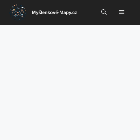
Přeskočit
na
Menu
Myšlenkové-Mapy.cz
obsah