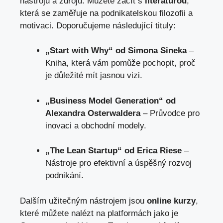
nástrojů a zdrojů. Můžete začít s
literaturou
,
která se zaměřuje na podnikatelskou filozofii a
motivaci. Doporučujeme následující tituly:
„Start with Why“ od Simona Sineka
–
Kniha,
která vám pomůže pochopit
, proč
je důležité mít jasnou vizi.
„Business Model Generation“ od
Alexandra Osterwaldera
– Průvodce pro
inovaci a obchodní modely.
„The Lean Startup“ od Erica Riese
–
Nástroje pro efektivní a úspěšný rozvoj
podnikání.
Dalším užitečným nástrojem jsou
online kurzy
,
které můžete nalézt na platformách jako je