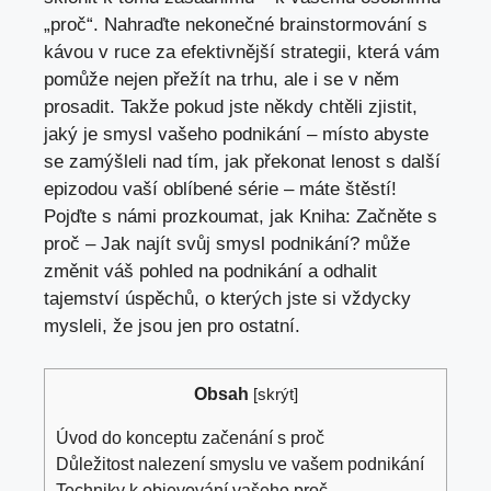
„proč“. Nahraďte nekonečné brainstormování s
kávou v ruce za efektivnější strategii, která vám
pomůže nejen přežít na trhu, ale i se v něm
prosadit. Takže pokud jste někdy chtěli zjistit,
jaký je smysl vašeho podnikání – místo abyste
se zamýšleli nad tím, jak překonat lenost s další
epizodou vaší oblíbené série – máte štěstí!
Pojďte s námi prozkoumat, jak Kniha: Začněte s
proč – Jak najít svůj smysl podnikání? může
změnit váš pohled na podnikání a odhalit
tajemství úspěchů, o kterých jste si vždycky
mysleli, že jsou jen pro ostatní.
Obsah
[
skrýt
]
Úvod do konceptu začenání s proč
Důležitost nalezení smyslu ve vašem podnikání
Techniky k objevování vašeho proč