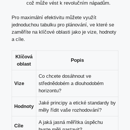
což může vést
k revolučním nápadům.
Pro maximální efektivitu můžete využít
jednoduchou tabulku pro plánování, ve které se
zaměříte na klíčové oblasti jako je vize, hodnoty
a cíle.
Klíčová
Popis
oblast
Co chcete dosáhnout ve
Vize
střednědobém a dlouhodobém
horizontu?
Jaké principy a etické standardy by
Hodnoty
měly řídit vaše rozhodování?
A jaká jasná měřítka úspěchu
Cíle
byste měli nastavit?