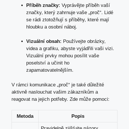
Příběh značky:
Vyprávějte příběh vaší
značky,
který zahrnuje vaše
„proč“. Lidé
se rádi ztotožňují s příběhy, které mají
hloubku a osobní náboj.
Vizuální obsah:
Používejte obrázky,
videa a grafiku, abyste vyjádřili vaši vizi.
Vizuální prvky mohou posílit vaše
poselství a učinit ho
zapamatovatelnějším.
V rámci komunikace „proč“ je také důležité
aktivně naslouchat vašim zákazníkům a
reagovat na jejich potřeby
. Zde může pomoci:
Metoda
Popis
Pravidelně zjišťujte názory